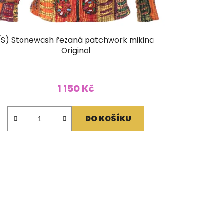
(S) Stonewash řezaná patchwork mikina
Original
1 150 Kč
DO KOŠÍKU