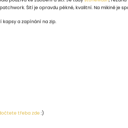
 patchwork. Šití je opravdu pěkné, kvalitní.
Na mikině je sp
í kapsy a zapínání na zip.
očtete třeba zde
:)