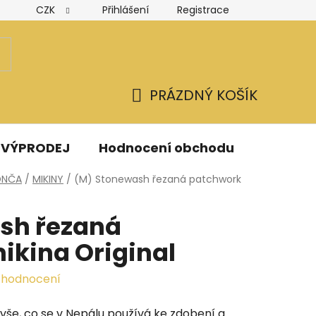
CZK
Přihlášení
Registrace
Hodnocení obchodu
Obchodní podmínky
Podmínk
PRÁZDNÝ KOŠÍK
NÁKUPNÍ
KOŠÍK
VÝPRODEJ
Hodnocení obchodu
Kontak
PONČA
/
MIKINY
/
(M) Stonewash řezaná patchwork
sh řezaná
ikina Original
 hodnocení
vše, co se v Nepálu používá ke zdobení a