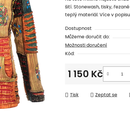
produktu
šití. Stonewash, tisky, řezané
je
teplý materiál. Více v popisu 
0,0
z
Dostupnost
5
Můžeme doručit do:
hvězdiček.
Možnosti doručení
Kód:
1 150 Kč
Měrná cena:
Tisk
Zeptat se