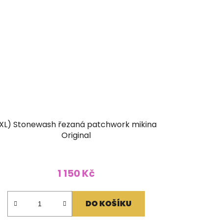
XL) Stonewash řezaná patchwork mikina
Original
1 150 Kč
DO KOŠÍKU