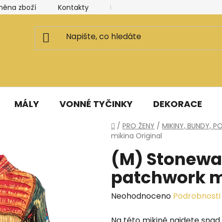
měna zboží
Kontakty
Kancelář a ateliér
Blog
MÁLY
VONNÉ TYČINKY
DEKORACE
Domů
/
PRO ŽENY
/
MIKINY, BUNDY, 
mikina Original
(M) Stonewa
patchwork m
Průměrné
Neohodnoceno
Podrobnosti
hodnocení
Na této mikině najdete snad 