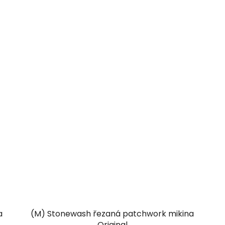
a
(M) Stonewash řezaná patchwork mikina
Original