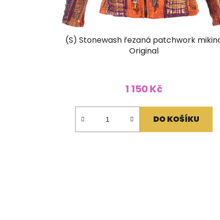
(S) Stonewash řezaná patchwork mikin
Original
1 150 Kč
DO KOŠÍKU