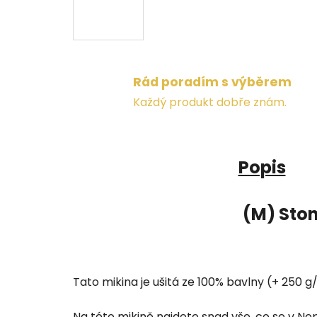
Rád poradím s výběrem
Každý produkt dobře znám.
Popis
(M) Sto
Tato mikina je ušitá ze 100% bavlny (+ 250 g/
Na této mikině najdete snad vše, co se v Nep