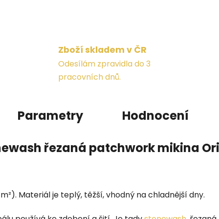
Zboží skladem v ČR
Odesílám zpravidla do 3
pracovních dnů.
Parametry
Hodnocení
newash řezaná patchwork mikina Ori
m²). Materiál je teplý, těžší, vhodný na chladnější dny.
álu používá ke zdobení a šití. Je tady
stonewash
, řezaná