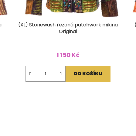
a
(XL) Stonewash řezaná patchwork mikina
Original
1 150 Kč
DO KOŠÍKU