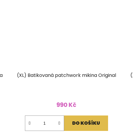
na
(XL) Batikovaná patchwork mikina Original
(
990 Kč
DO KOŠÍKU