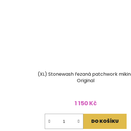
(XL) Stonewash řezaná patchwork miki
Original
1 150 Kč
DO KOŠÍKU