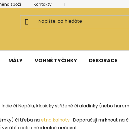
měna zboží
Kontakty
Kancelář a ateliér
Blog
MÁLY
VONNÉ TYČINKY
DEKORACE
ndie či Nepálu, klasicky střižené či aladinky (nebo harém
émky) či třeba na
etno kalhoty
.
Doporučuji mrknout na 
 vyrábí a jak o ně ideálně pečovat.