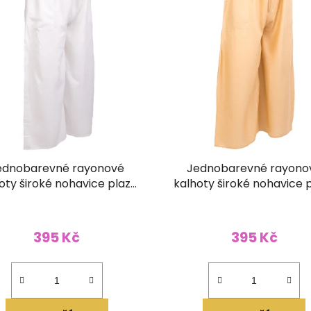
ednobarevné rayonové
Jednobarevné rayono
oty široké nohavice plazo
kalhoty široké nohavice 
bílé
zlaté
395 Kč
395 Kč