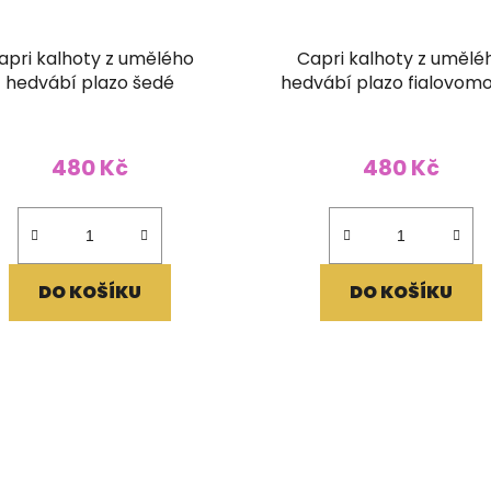
apri kalhoty z umělého
Capri kalhoty z umělé
hedvábí plazo šedé
hedvábí plazo fialovom
480 Kč
480 Kč
DO KOŠÍKU
DO KOŠÍKU