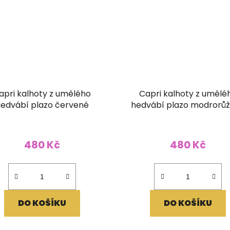
apri kalhoty z umělého
Capri kalhoty z umělé
edvábí plazo červené
hedvábí plazo modrorů
480 Kč
480 Kč
DO KOŠÍKU
DO KOŠÍKU