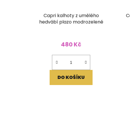
Capri kalhoty z umělého
C
hedvábí plazo modrozelené
480 Kč
DO KOŠÍKU