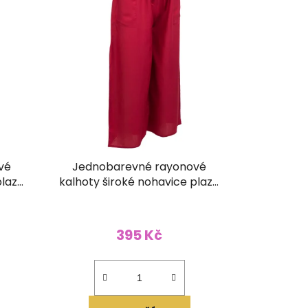
d
u
k
t
ů
vé
Jednobarevné rayonové
plazo
kalhoty široké nohavice plazo
vínové
395 Kč