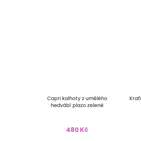
Capri kalhoty z umělého
Krať
hedvábí plazo zelené
480 Kč