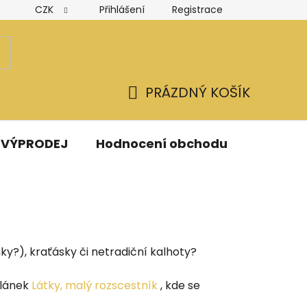
CZK
Přihlášení
Registrace
Hodnocení obchodu
Obchodní podmínky
Podmínk
PRÁZDNÝ KOŠÍK
NÁKUPNÍ
KOŠÍK
VÝPRODEJ
Hodnocení obchodu
Kontak
ky?), kraťásky či netradiční kalhoty?
článek
Látky, malý rozscestník
, kde se