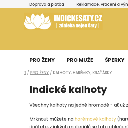
Přejít
Doprava a platba
Reklamace, vrácení a vý
na
obsah
PRO ŽENY
PRO MUŽE
ŠPERKY
Domů
/
PRO ŽENY
/
KALHOTY, HARÉMKY, KRAŤÁSKY
Indické kalhoty
Všechny kalhoty na jedné hromadě - ať už z I
Mrknout můžete na
harémové kalhoty
(har
dočtete, z jakých materiálů se toto oblečení