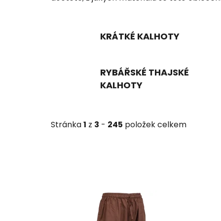
KRÁTKÉ KALHOTY
RYBÁŘSKÉ THAJSKÉ
KALHOTY
Stránka
1
z
3
-
245
položek celkem
V
ý
p