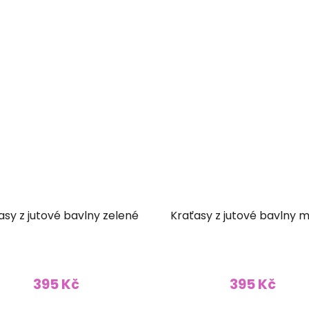
asy z jutové bavlny zelené
Kraťasy z jutové bavlny 
395 Kč
395 Kč