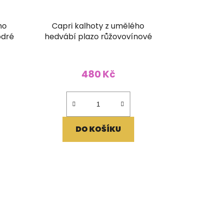
ho
Capri kalhoty z umělého
odré
hedvábí plazo růžovovínové
480 Kč
DO KOŠÍKU