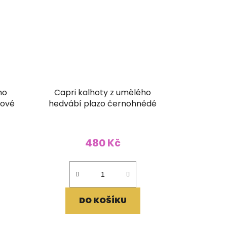
ho
Capri kalhoty z umělého
žové
hedvábí plazo černohnědé
480 Kč
DO KOŠÍKU