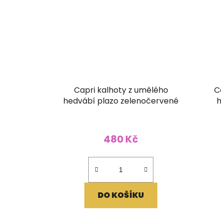
Capri kalhoty z umělého
C
hedvábí plazo zelenočervené
h
480 Kč
DO KOŠÍKU