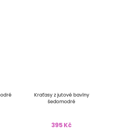
modré
Kraťasy z jutové bavlny
šedomodré
395 Kč