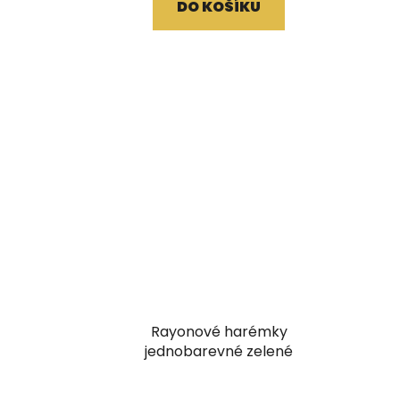
DO KOŠÍKU
Rayonové harémky
jednobarevné zelené