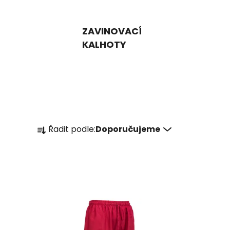
ZAVINOVACÍ
KALHOTY
Ř
Řadit podle:
Doporučujeme
a
z
e
n
í
p
r
o