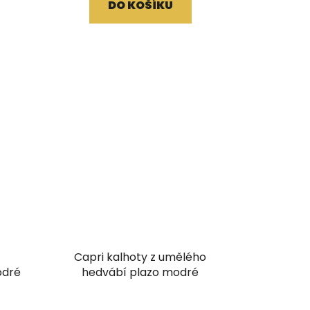
DO KOŠÍKU
Capri kalhoty z umělého
odré
hedvábí plazo modré