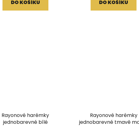
DO KOŠÍKU
DO KOŠÍKU
Rayonové harémky
Rayonové harémky
jednobarevné bílé
jednobarevné tmavě m