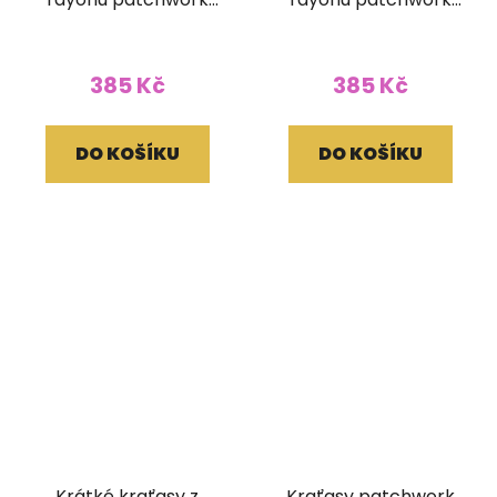
červené
červené
385 Kč
385 Kč
DO KOŠÍKU
DO KOŠÍKU
Krátké kraťasy z
Kraťasy patchwork