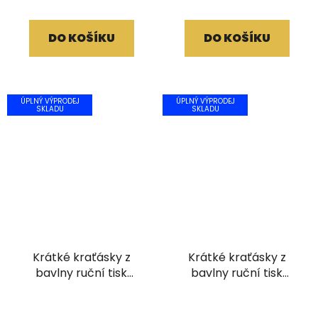
DO KOŠÍKU
DO KOŠÍKU
ÚPLNÝ VÝPRODEJ
ÚPLNÝ VÝPRODEJ
SKLADU
SKLADU
Krátké kraťásky z
Krátké kraťásky z
bavlny ruční tisk
bavlny ruční tisk
světle světle hnědé
hnědé