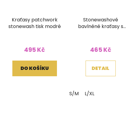
Kraťasy patchwork
Stonewashové
stonewash tisk modré
bavlněné kraťasy s
tkaným pasem a
kapsičkou fialové
495 Kč
465 Kč
DO KOŠÍKU
DETAIL
S/M
L/XL