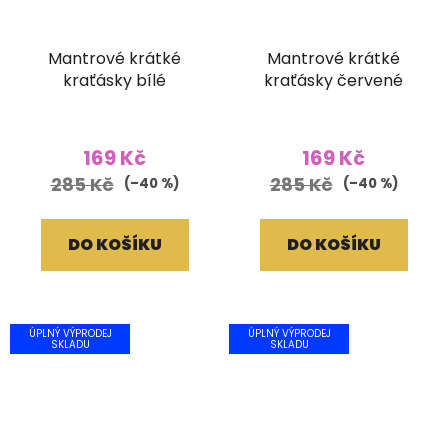
Mantrové krátké
Mantrové krátké
kraťásky bílé
kraťásky červené
169 Kč
169 Kč
285 Kč
285 Kč
(–40 %)
(–40 %)
DO KOŠÍKU
DO KOŠÍKU
ÚPLNÝ VÝPRODEJ
ÚPLNÝ VÝPRODEJ
SKLADU
SKLADU