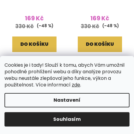
světle žlutohnědé
světle zelené
169 Kč
169 Kč
330 Kč
330 Kč
(–48 %)
(–48 %)
DO KOŠÍKU
DO KOŠÍKU
Cookies je i tady! Slouží k tomu, abych Vám umožnil
pohodlné prohlížení webu a díky analýze provozu
ÚPLNÝ VÝPRODEJ
ÚPLNÝ VÝPRODEJ
SKLADU
SKLADU
webu neustále zlepšoval jeho funkce, výkon a
použitelnost. Více informací
zde
.
Nastavení
Souhlasím