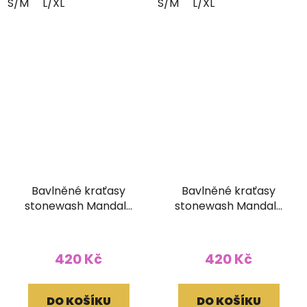
S/M
L/XL
S/M
L/XL
Bavlněné kraťasy
Bavlněné kraťasy
stonewash Mandala
stonewash Mandala
tkané kapsy zelené
tkané kapsy modré
420 Kč
420 Kč
DO KOŠÍKU
DO KOŠÍKU