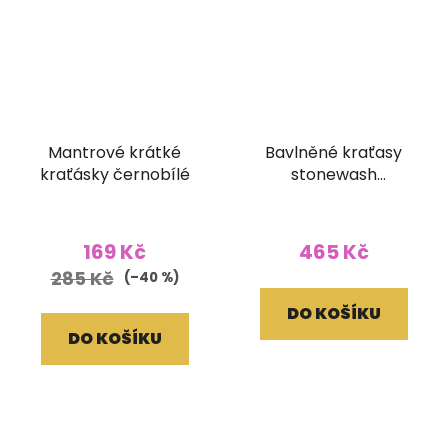
Mantrové krátké
Bavlněné kraťasy
kraťásky černobílé
stonewash
oranžovočervené
169 Kč
465 Kč
285 Kč
(–40 %)
DO KOŠÍKU
DO KOŠÍKU