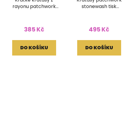
rayonu patchwork
stonewash tisk
fialové
červené
385 Kč
495 Kč
DO KOŠÍKU
DO KOŠÍKU