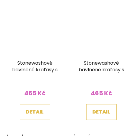
Stonewashové
Stonewashové
bavlněné kraťasy s
bavlněné kraťasy s
tkaným pasem a
tkaným pasem a
kapsičkou červené
kapsičkou žlutohnědé
465 Kč
465 Kč
DETAIL
DETAIL