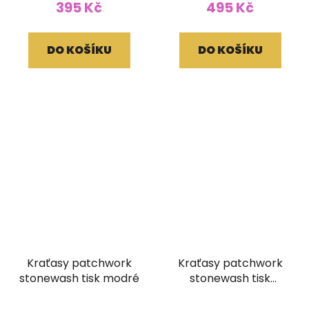
395 Kč
495 Kč
DO KOŠÍKU
DO KOŠÍKU
Kraťasy patchwork
Kraťasy patchwork
stonewash tisk modré
stonewash tisk
červené