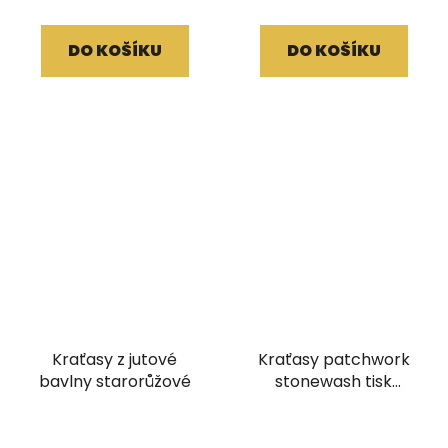
DO KOŠÍKU
DO KOŠÍKU
Kraťasy z jutové
Kraťasy patchwork
bavlny starorůžové
stonewash tisk
červené