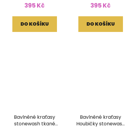
395 Kč
395 Kč
DO KOŠÍKU
DO KOŠÍKU
Bavlněné kraťasy
Bavlněné kraťasy
stonewash tkané
Houbičky stonewash
kapsy fialové
tisk bílé