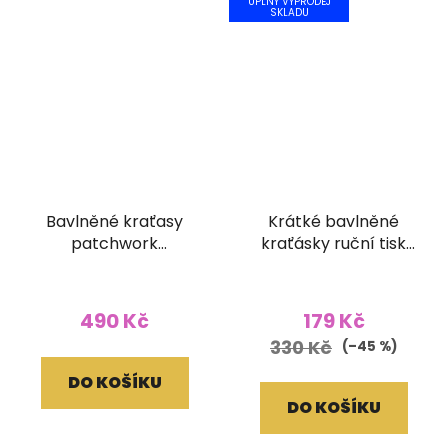
ÚPLNÝ VÝPRODEJ
SKLADU
Bavlněné kraťasy
Krátké bavlněné
patchwork
kraťásky ruční tisk
stonewash tisk vínové
bílé
490 Kč
179 Kč
330 Kč
(–45 %)
DO KOŠÍKU
DO KOŠÍKU