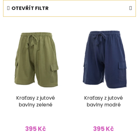
e
OTEVŘÍT FILTR
n
í
V
p
ý
r
p
o
i
d
s
u
p
k
r
t
o
ů
d
Kraťasy z jutové
Kraťasy z jutové
u
bavlny zelené
bavlny modré
k
t
ů
395 Kč
395 Kč