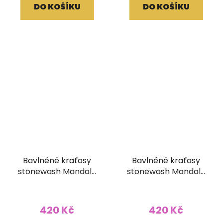
DO KOŠÍKU
DO KOŠÍKU
Bavlněné kraťasy
Bavlněné kraťasy
stonewash Mandala
stonewash Mandala
tkané kapsy červené
tkané kapsy fialové
420 Kč
420 Kč