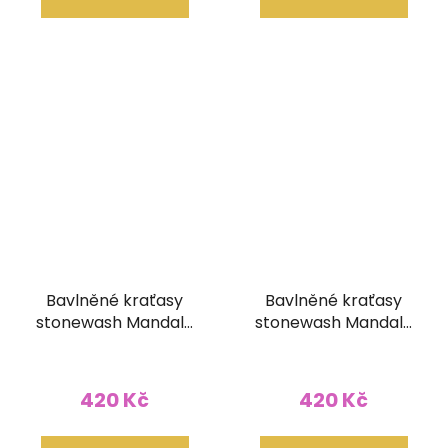
Bavlněné kraťasy
Bavlněné kraťasy
stonewash Mandala
stonewash Mandala
tkané kapsy
tkané kapsy
šedomodré
šedozelené
420 Kč
420 Kč