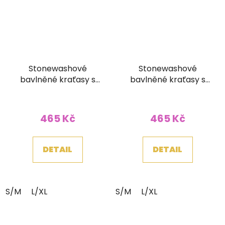
Stonewashové
Stonewashové
bavlněné kraťasy s
bavlněné kraťasy s
tkaným pasem a
tkaným pasem a
kapsičkou modré
kapsičkou zelené
465 Kč
465 Kč
DETAIL
DETAIL
S/M
L/XL
S/M
L/XL