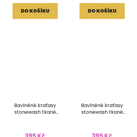
DO KOŠÍKU
DO KOŠÍKU
Bavlněné kraťasy
Bavlněné kraťasy
stonewash tkané
stonewash tkané
kapsy červené
kapsy modré
395 Kč
395 Kč