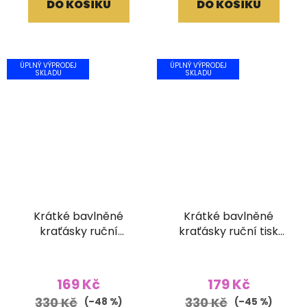
DO KOŠÍKU
DO KOŠÍKU
ÚPLNÝ VÝPRODEJ
ÚPLNÝ VÝPRODEJ
SKLADU
SKLADU
Krátké bavlněné
Krátké bavlněné
kraťásky ruční
kraťásky ruční tisk
béžové
světle hnědé
169 Kč
179 Kč
330 Kč
330 Kč
(–48 %)
(–45 %)