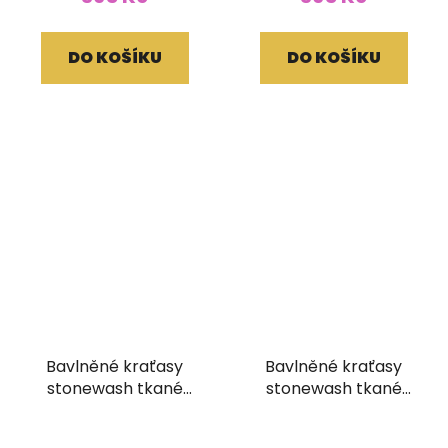
DO KOŠÍKU
DO KOŠÍKU
Bavlněné kraťasy
Bavlněné kraťasy
stonewash tkané
stonewash tkané
kapsy žlutohnědé
kapsy zelené