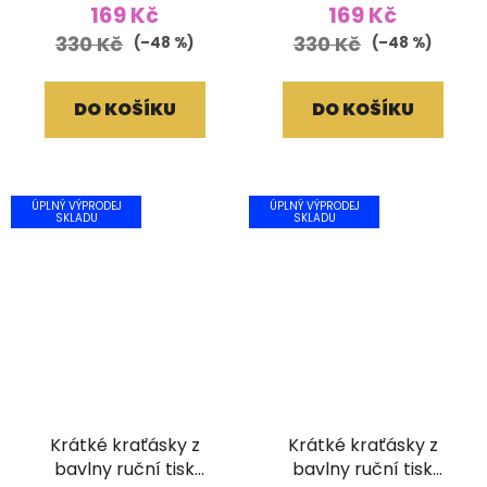
169 Kč
169 Kč
330 Kč
330 Kč
(–48 %)
(–48 %)
DO KOŠÍKU
DO KOŠÍKU
ÚPLNÝ VÝPRODEJ
ÚPLNÝ VÝPRODEJ
SKLADU
SKLADU
Krátké kraťásky z
Krátké kraťásky z
bavlny ruční tisk
bavlny ruční tisk