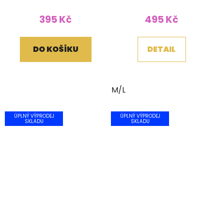
395 Kč
495 Kč
DO KOŠÍKU
DETAIL
M/L
ÚPLNÝ VÝPRODEJ
ÚPLNÝ VÝPRODEJ
SKLADU
SKLADU