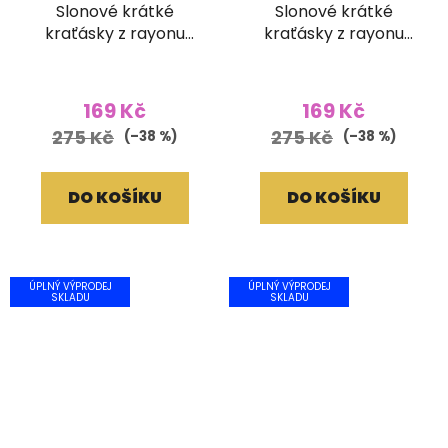
Slonové krátké
Slonové krátké
kraťásky z rayonu
kraťásky z rayonu
fialové
modré
169 Kč
169 Kč
275 Kč
275 Kč
(–38 %)
(–38 %)
DO KOŠÍKU
DO KOŠÍKU
ÚPLNÝ VÝPRODEJ
ÚPLNÝ VÝPRODEJ
SKLADU
SKLADU