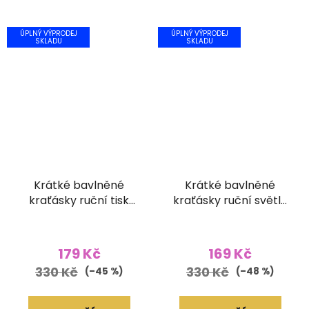
ÚPLNÝ VÝPRODEJ
ÚPLNÝ VÝPRODEJ
SKLADU
SKLADU
Krátké bavlněné
Krátké bavlněné
kraťásky ruční tisk
kraťásky ruční světle
hnědé
lněné
179 Kč
169 Kč
330 Kč
330 Kč
(–45 %)
(–48 %)