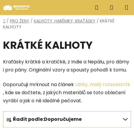
Přejít
Hledat
NÁKUP
na
obsah
KOŠÍK
Domů
/
PRO ŽENY
/
KALHOTY, HARÉMKY, KRAŤÁSKY
/
KRÁTKÉ
KALHOTY
KRÁTKÉ KALHOTY
Kraťásky krátké a kratičké, z Indie a Nepálu, pro dámy
i pro pány. Originální vzory a spousty pohodlí k tomu.
Doporučuji mrknout na článek
Látky, malý rozscestník
, kde se dočtete, z jakých materiálů se toto oblečení
vyrábí a jak o ně ideálně pečovat.
Ř
Řadit podle:
Doporučujeme
a
z