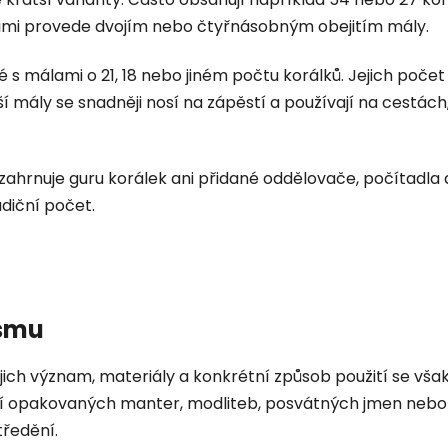
 nimi provede dvojím nebo čtyřnásobným obejitím mály.
é s málami o 21, 18 nebo jiném počtu korálků. Jejich počet
tší mály se snadněji nosí na zápěstí a používají na cestá
ahrnuje guru korálek ani přidané oddělovače, počítadla
adiční počet.
ismu
ejich význam, materiály a konkrétní způsob použití se však
 opakovaných manter, modliteb, posvátných jmen nebo ji
ředění.