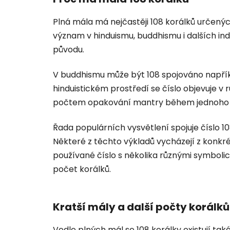
Plná mála má nejčastěji
108 korálků určenýc
význam v hinduismu, buddhismu i dalších in
původu.
V buddhismu může být 108 spojováno napřík
hinduistickém prostředí se číslo objevuje v
počtem opakování mantry během jednoho ú
Řada populárních vysvětlení spojuje číslo
Některé z těchto výkladů vycházejí z konkrétn
používané číslo s několika různými symbolic
počet korálků.
Kratší mály a další počty korálků
Vedle plných mál se 108 korálky existují tak