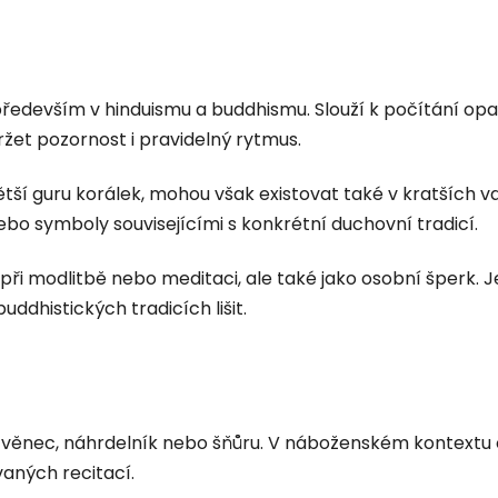
 především v hinduismu a buddhismu. Slouží k počítání 
žet pozornost i pravidelný rytmus.
ětší guru korálek, mohou však existovat také v kratších 
ebo symboly souvisejícími s konkrétní duchovní tradicí.
ři modlitbě nebo meditaci, ale také jako osobní šperk. J
ddhistických tradicích lišit.
věnec, náhrdelník nebo šňůru. V náboženském kontextu
aných recitací.