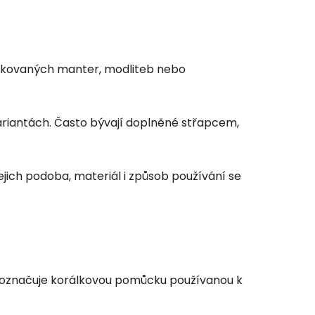
opakovaných manter, modliteb nebo
variantách. Často bývají doplněné střapcem,
ejich podoba, materiál i způsob používání se
 označuje korálkovou pomůcku používanou k