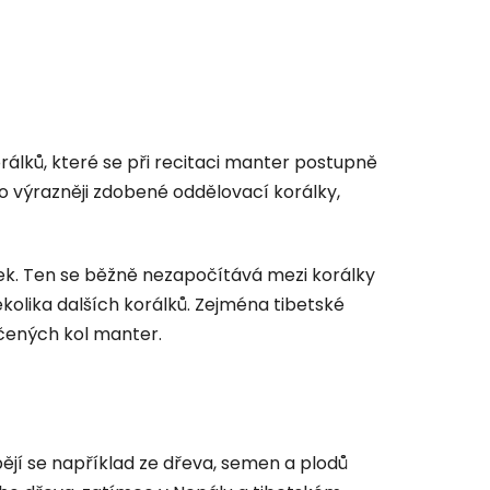
álků, které se při recitaci manter postupně
ebo výrazněji zdobené
oddělovací korálky,
lek. Ten se běžně nezapočítává mezi korálky
olika dalších korálků. Zejména tibetské
čených kol manter.
bějí se například ze dřeva, semen a plodů