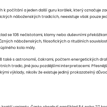
h k počítání
a jeden další guru korálek, který označuje z
dických náboženských tradicích, neexistuje však pouze je
lad se 108 nečistotami, klamy nebo duševními překážkam
 různých náboženských, filosofických a rituálních souvisl
plného kola mály.
 108 také s astronomií, čakrami, počtem energetických d
ích tradic, jiné jsou pozdějšími interpretacemi. Přesnější 
kými výklady, nikoliv že existuje jediný prokazatelný dův
é kratší varianty. Často obsahují například
54 nebo 27 kor