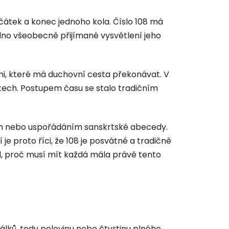
ačátek a konec jednoho kola. Číslo 108 má
dno všeobecně přijímané vysvětlení jeho
i, které má duchovní cesta překonávat. V
ostech. Postupem času se stalo tradičním
rah nebo uspořádáním sanskrtské abecedy.
je proto říci, že 108 je posvátné a tradičně
od, proč musí mít každá mála právě tento
álků
, tedy polovinu nebo čtvrtinu plného