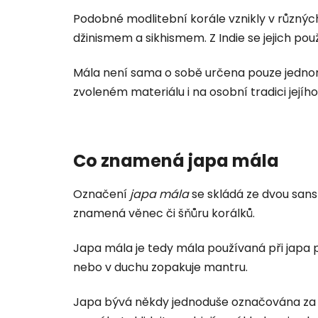
Podobné modlitební korále vznikly v různýc
džinismem a sikhismem. Z Indie se jejich použ
Mála není sama o sobě určena pouze jednomu
zvoleném materiálu i na osobní tradici jejího
Co znamená japa mála
Označení
japa mála
se skládá ze dvou sans
znamená věnec či šňůru korálků.
Japa mála je tedy mála používaná při japa p
nebo v duchu zopakuje mantru.
Japa bývá někdy jednoduše označována za me