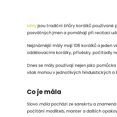
Mály
jsou tradiční šňůry korálků používané
posvátných jmen a pomáhají při recitaci udr
Nejznámější mály mají 108 korálků a jeden v
oddělovacími korálky, přívěsky, počítadly n
Dnes se mály používají nejen jako pomůcka p
však mohou v jednotlivých hinduistických a bu
Co je mála
Slovo
mála
pochází ze sanskrtu a znamená 
počítání modliteb, manter a dalších opakov