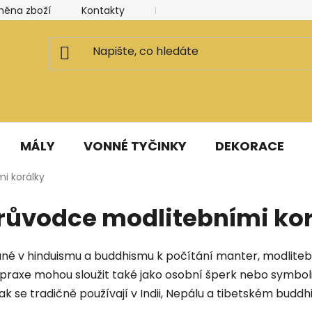
měna zboží
Kontakty
Kancelář a ateliér
Blog
MÁLY
VONNÉ TYČINKY
DEKORACE
i korálky
průvodce modlitebními ko
ané v hinduismu a buddhismu k počítání manter, modliteb a
raxe mohou sloužit také jako osobní šperk nebo symbolic
jak se tradičně používají v Indii, Nepálu a tibetském buddh