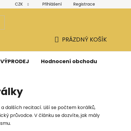
CZK
Přihlášení
Registrace
Hodnocení obchodu
Obchodní podmínky
Podmínk
PRÁZDNÝ KOŠÍK
NÁKUPNÍ
KOŠÍK
VÝPRODEJ
Hodnocení obchodu
Kontak
rálky
 dalších recitací. Liší se počtem korálků,
ký průvodce. V článku se dozvíte, jak mály
ismu.