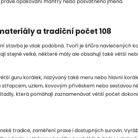
ale právě opakování mantry nebo posvátného jména.
ateriály a tradiční počet 108
í stavba je však podobná. Tvoří je šňůra navlečených kor
vají stejně velké, některé mály ale obsahují také větší n
větší guru korálek, nazývaný také meru nebo hlavní korá
a střapcem, uzlem, kovovým přívěskem nebo sestavou něk
tadly, která pomáhají zaznamenávat větší počet dokon
ženské tradice, zaměření praxe i dostupných surovin. Vyrá