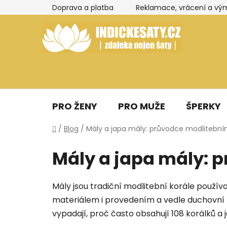
Přejít
Doprava a platba
Reklamace, vrácení a vý
na
obsah
PRO ŽENY
PRO MUŽE
ŠPERKY
Domů
/
Blog
/
Mály a japa mály: průvodce modlitebním
Mály a japa mály: 
Mály jsou tradiční modlitební korále použív
materiálem i provedením a vedle duchovní p
vypadají, proč často obsahují 108 korálků a 