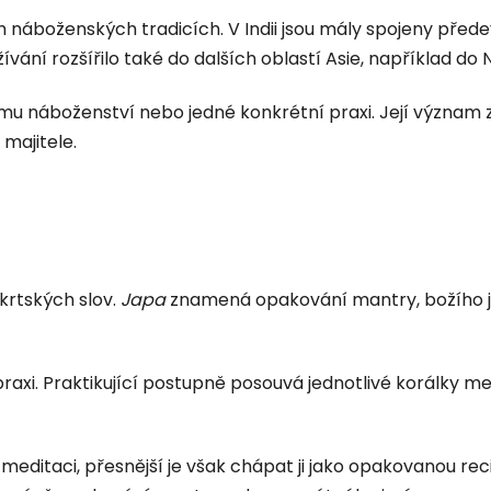
h náboženských tradicích. V Indii jsou mály spojeny pře
ívání rozšířilo také do dalších oblastí Asie, například do
 náboženství nebo jedné konkrétní praxi. Její význam zá
 majitele.
krtských slov.
Japa
znamená opakování mantry, božího 
raxi. Praktikující postupně posouvá jednotlivé korálky me
ditaci, přesnější je však chápat ji jako opakovanou rec