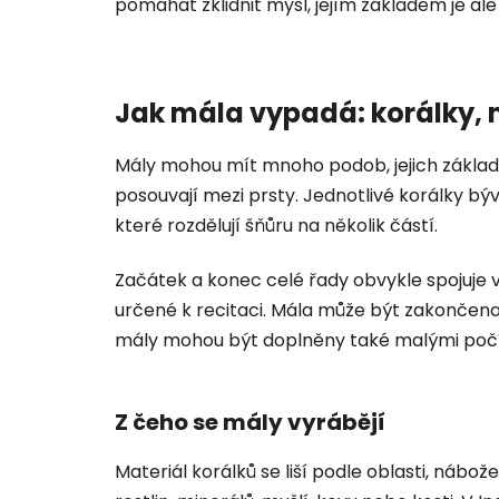
pomáhat zklidnit mysl, jejím základem je 
Jak mála vypadá: korálky, m
Mály mohou mít mnoho podob, jejich základn
posouvají mezi prsty. Jednotlivé korálky bý
které rozdělují šňůru na několik částí.
Začátek a konec celé řady obvykle spojuje 
určené k recitaci. Mála může být zakončen
mály mohou být doplněny také malými počí
Z čeho se mály vyrábějí
Materiál korálků se liší podle oblasti, nábo