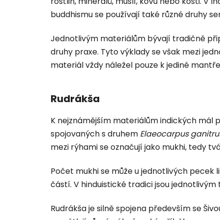
rostlin, minerálů, mušlí, kovu nebo kosti. V 
buddhismu se používají také různé druhy s
Jednotlivým materiálům bývají tradičně př
druhy praxe. Tyto výklady se však mezi jedno
materiál vždy náležel pouze k jediné mantř
Rudrákša
K nejznámějším materiálům indických mál 
spojovaných s druhem
Elaeocarpus ganitru
mezi rýhami se označují jako mukhi, tedy tvá
Počet mukhi se může u jednotlivých pecek liš
částí. V hinduistické tradici jsou jednotli
Rudrákša je silně spojena především se Šivo