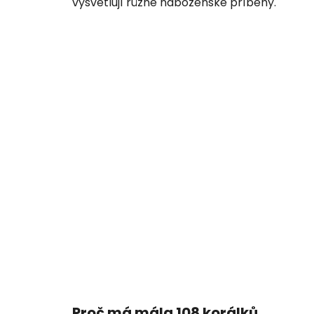
vysvětlují různé náboženské příběhy.
Proč má mála 108 korálků