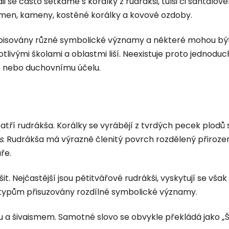
Indii se často setkáme s korálky z rudrákši, tulsi či santa
emen, kameny, kostěné korálky a kovové ozdoby.
ipisovány různé symbolické významy a některé mohou bý
tlivými školami a oblastmi liší. Neexistuje proto jednoduc
e nebo duchovnímu účelu.
patří
rudrákša. Korálky se vyrábějí z tvrdých pecek plodů
s
. Rudrákša má výrazně členitý povrch rozdělený přiroze
ře.
it. Nejčastější jsou pětitvářové rudrákši, vyskytují se v
vým typům přisuzovány rozdílné symbolické významy.
u a šivaismem. Samotné slovo se obvykle překládá jako „Ši