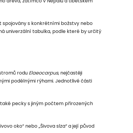
lového dřeva, zatímco v Nepálu a tibetském
t spojovány s konkrétními božstvy nebo
há univerzální tabulka, podle které by určitý
 stromů rodu
Elaeocarpus
, nejčastěji
nými podélnými rýhami. Jednotlivé části
šak také pecky s jiným počtem přirozených
vovo oko“ nebo „Šivova slza“ a její původ