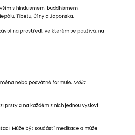
devším s hinduismem, buddhismem,
 Nepálu, Tibetu, Číny a Japonska.
visí na prostředí, ve kterém se používá, na
jména nebo posvátné formule.
Mála
zi prsty a na každém z nich jednou vysloví
itaci. Může být součástí meditace a může