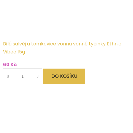
Bílá šalvěj a tomkovice vonná vonné tyčinky Ethnic
Vibec 15g
60 Kč
DO KOŠÍKU