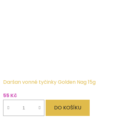
Daršan vonné tyčinky Golden Nag 15g
55 Kč
DO KOŠÍKU