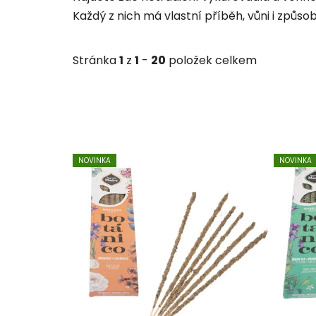
Každý z nich má vlastní příběh, vůni i způso
Stránka
1
z
1
-
20
položek celkem
V
NOVINKA
NOVINKA
ý
p
i
s
p
r
o
d