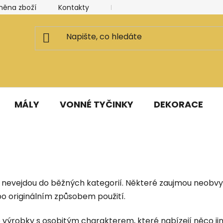
měna zboží
Kontakty
Kancelář a ateliér
Blog
MÁLY
VONNÉ TYČINKY
DEKORACE
se nevejdou do běžných kategorií. Některé zaujmou neobvy
bo originálním způsobem použití.
výrobky s osobitým charakterem, které nabízejí něco jiné