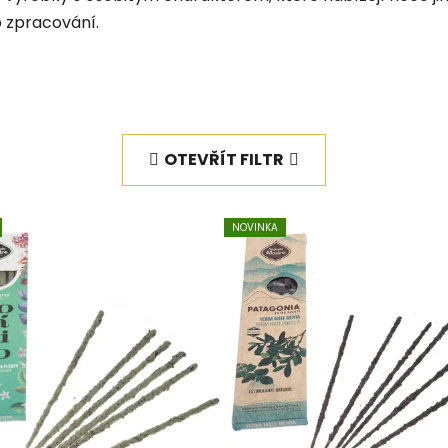
b zpracování.
OTEVŘÍT FILTR
NOVINKA