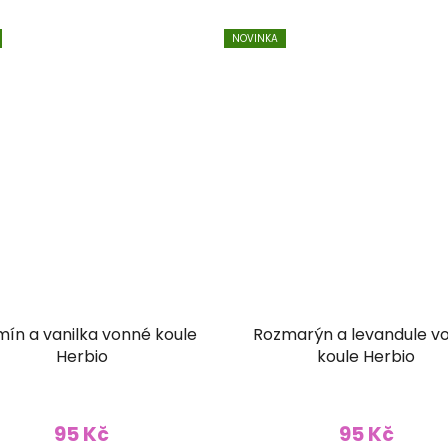
NOVINKA
ín a vanilka vonné koule
Rozmarýn a levandule v
Herbio
koule Herbio
95 Kč
95 Kč