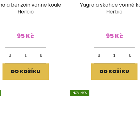
ha a benzoin vonné koule
Yagra a skořice vonné k
Herbio
Herbio
95 Kč
95 Kč
DO KOŠÍKU
DO KOŠÍKU
NOVINKA