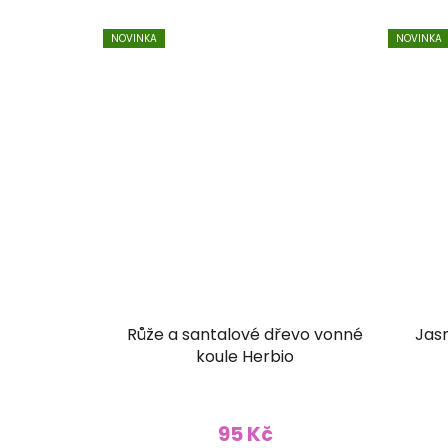
NOVINKA
NOVINKA
Růže a santalové dřevo vonné
Jasm
koule Herbio
95 Kč