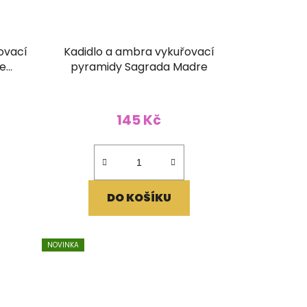
ovací
Kadidlo a ambra vykuřovací
re
pyramidy Sagrada Madre
145 Kč
DO KOŠÍKU
NOVINKA