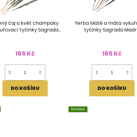
ený čaj a květ champaky
Yerba Maté a máta vykuř
uřovací tyčinky Sagrada
tyčinky Sagrada Mad
Madre Botanico
Patagonia
165 Kč
165 Kč
DO KOŠÍKU
DO KOŠÍKU
NOVINKA