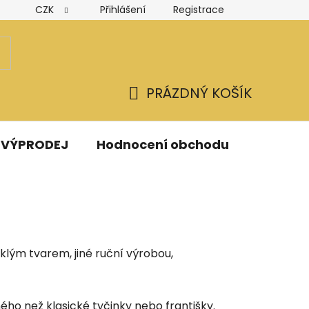
CZK
Přihlášení
Registrace
Hodnocení obchodu
Obchodní podmínky
Podmínk
PRÁZDNÝ KOŠÍK
NÁKUPNÍ
KOŠÍK
VÝPRODEJ
Hodnocení obchodu
Kontak
klým tvarem, jiné ruční výrobou,
ho než klasické tyčinky nebo františky.