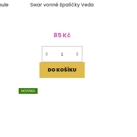
oule
Swar vonné špalíčky Veda
85 Kč
DO KOŠÍKU
NOVINKA