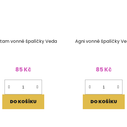
tam vonné špalíčky Veda
Agni vonné špalíčky V
85 Kč
85 Kč
DO KOŠÍKU
DO KOŠÍKU
O