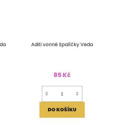
eda
Aditi vonné špalíčky Veda
85 Kč
DO KOŠÍKU