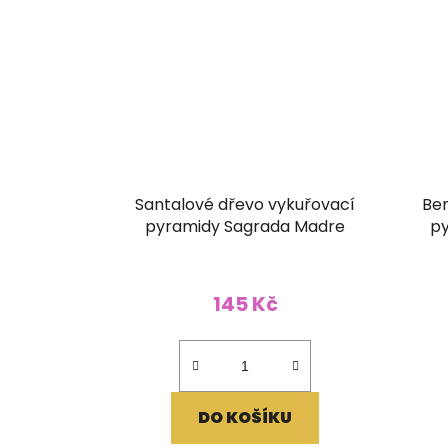
Santalové dřevo vykuřovací
Ben
pyramidy Sagrada Madre
py
145 Kč
DO KOŠÍKU