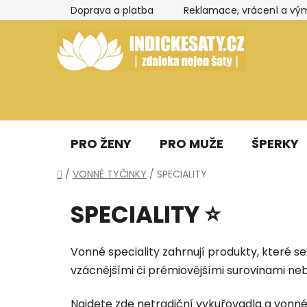
Přejít
Doprava a platba
Reklamace, vrácení a vý
na
obsah
PRO ŽENY
PRO MUŽE
ŠPERKY
Domů
/
VONNÉ TYČINKY
/
SPECIALITY
SPECIALITY ⭐
Vonné speciality zahrnují produkty, které 
vzácnějšími či prémiovějšími surovinami ne
Najdete zde netradiční vykuřovadla a vonné 