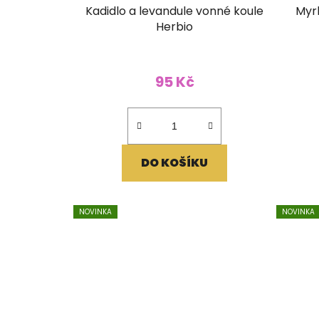
Kadidlo a levandule vonné koule
Myr
Herbio
95 Kč
DO KOŠÍKU
NOVINKA
NOVINKA