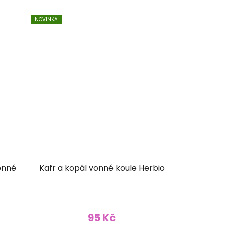
NOVINKA
onné
Kafr a kopál vonné koule Herbio
95 Kč