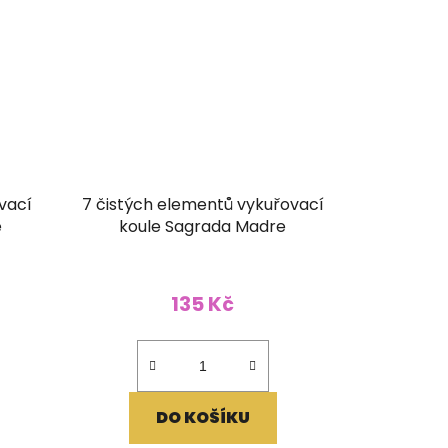
vací
7 čistých elementů vykuřovací
e
koule Sagrada Madre
135 Kč
DO KOŠÍKU