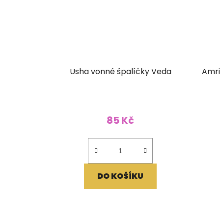
Usha vonné špalíčky Veda
Amri
85 Kč
DO KOŠÍKU