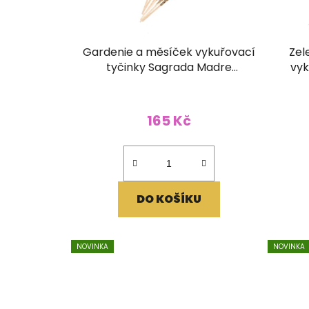
u
k
t
Gardenie a měsíček vykuřovací
Zel
ů
tyčinky Sagrada Madre
vyk
Botanico
165 Kč
DO KOŠÍKU
NOVINKA
NOVINKA