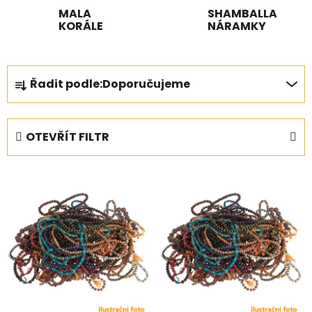
MALA
SHAMBALLA
KORÁLE
NÁRAMKY
Ř
Řadit podle:
Doporučujeme
a
z
e
OTEVŘÍT FILTR
n
í
V
p
ý
r
p
o
i
d
s
u
p
k
r
t
o
ů