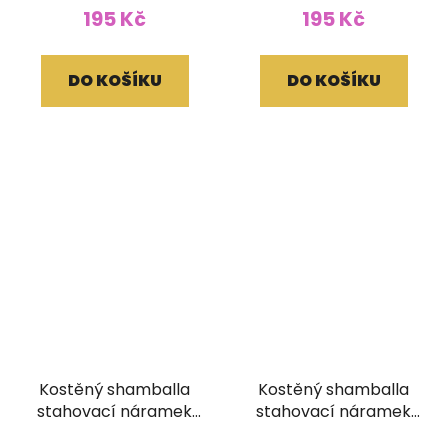
195 Kč
195 Kč
DO KOŠÍKU
DO KOŠÍKU
Kostěný shamballa
Kostěný shamballa
stahovací náramek
stahovací náramek
vykládaný černý
vykládaný oranžový