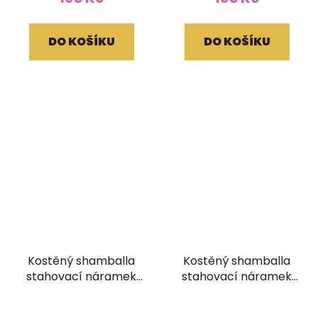
DO KOŠÍKU
DO KOŠÍKU
Kostěný shamballa
Kostěný shamballa
stahovací náramek
stahovací náramek
vykládaný červený
vykládaný světlý