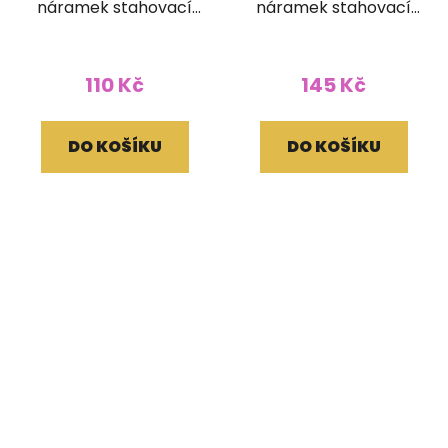
náramek stahovací
náramek stahovací
dřevěný (0,8 cm
rudráškový (0,8 cm
korálek)
korálek)
110 Kč
145 Kč
DO KOŠÍKU
DO KOŠÍKU