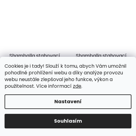
Shamballa stahovací
Shamballa stahovací
náramek z vykládané
náramek z vykládané
Cookies je i tady! Slouží k tomu, abych Vám umožnil
kosti žlutý
kosti zelený
pohodlné prohlížení webu a díky analýze provozu
webu neustále zlepšoval jeho funkce, výkon a
189 Kč
189 Kč
použitelnost. Více informací
zde
.
Nastavení
DO KOŠÍKU
DO KOŠÍKU
Souhlasím