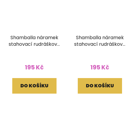
Shamballa náramek
Shamballa náramek
stahovací rudráškový
stahovací rudráškový
hlazený s korálkem (6
hlazený s korálkem (8
mm)
mm)
195 Kč
195 Kč
DO KOŠÍKU
DO KOŠÍKU