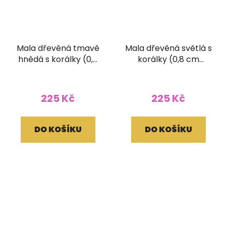
Mala dřevěná tmavě
Mala dřevěná světlá s
hnědá s korálky (0,8
korálky (0,8 cm
cm korálek)
korálek)
225 Kč
225 Kč
DO KOŠÍKU
DO KOŠÍKU