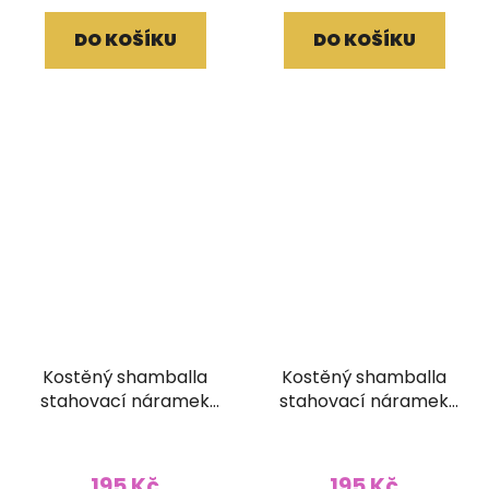
DO KOŠÍKU
DO KOŠÍKU
Kostěný shamballa
Kostěný shamballa
stahovací náramek
stahovací náramek
vykládaný tyrkysový
vykládaný žlutý
195 Kč
195 Kč