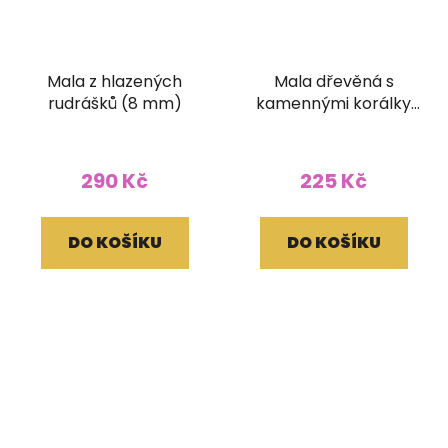
Mala z hlazených
Mala dřevěná s
rudrášků (8 mm)
kamennými korálky
černá (8 mm)
290 Kč
225 Kč
DO KOŠÍKU
DO KOŠÍKU