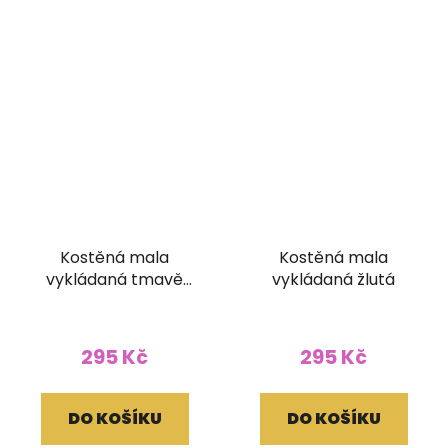
Kostěná mala
Kostěná mala
vykládaná tmavě
vykládaná žlutá
modrá
295 Kč
295 Kč
DO KOŠÍKU
DO KOŠÍKU