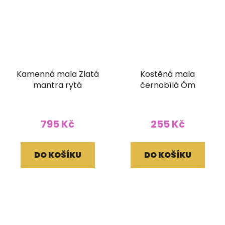
Kamenná mala Zlatá
Kostěná mala
mantra rytá
černobílá Óm
795 Kč
255 Kč
DO KOŠÍKU
DO KOŠÍKU