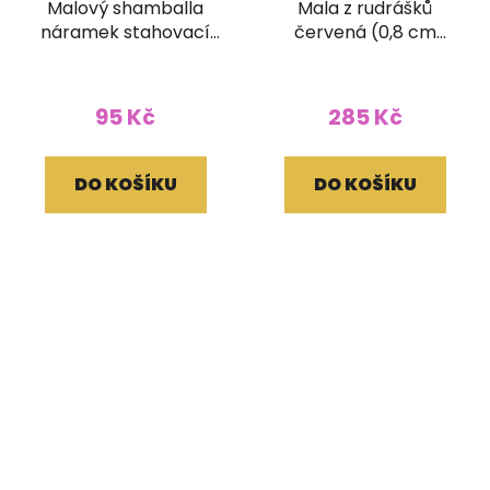
Malový shamballa
Mala z rudrášků
náramek stahovací
červená (0,8 cm
rudráškový velký (20
korálek)
mm korálek)
95 Kč
285 Kč
DO KOŠÍKU
DO KOŠÍKU