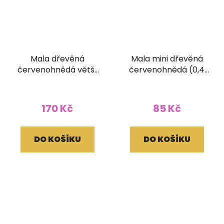
Mala dřevěná
Mala mini dřevěná
červenohnědá větší
červenohnědá (0,4
(10 mm korálek)
cm korálek)
170 Kč
85 Kč
DO KOŠÍKU
DO KOŠÍKU