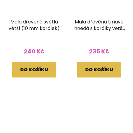
Mala dřevěná světlá
Mala dřevěná tmavě
větší (10 mm korálek)
hnědá s korálky větší
(10 mm korálek)
240 Kč
235 Kč
DO KOŠÍKU
DO KOŠÍKU