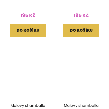
vykládaný světle
vykládaný
hnědý
tmavomodrý
195 Kč
195 Kč
DO KOŠÍKU
DO KOŠÍKU
Malový shamballa
Malový shamballa