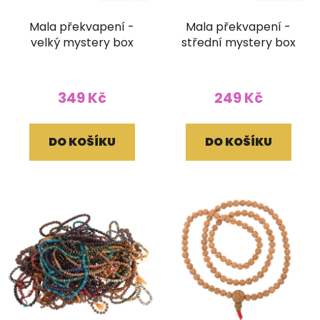
d
Mala překvapení -
Mala překvapení -
u
velký mystery box
střední mystery box
k
t
ů
349 Kč
249 Kč
DO KOŠÍKU
DO KOŠÍKU