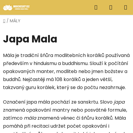
Přejít
Hledat
NÁKUP
na
obsah
KOŠÍK
Domů
/
MÁLY
Japa Mala
Mála je tradiční šňůra modlitebních korálků používaná
především v hinduismu a buddhismu. Slouží k počítání
opakovaných manter, modliteb nebo jmen božstev a
buddhů. Nejčastěji má 108 korálků a jeden větší,
takzvaný guru korálek, který se do počtu nezahrnuje.
Označení
japa mála pochází ze sanskrtu. Slovo
japa
znamená opakování mantry nebo posvátné formule,
zatímco
mála
znamená věnec či šňůru korálků. Mála
pomáhá při recitaci udržet počet opakování i