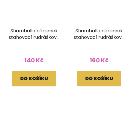
Shamballa náramek
Shamballa náramek
stahovací rudráškový
stahovací rudráškový
(6 mm)
hlazený
140 Kč
160 Kč
DO KOŠÍKU
DO KOŠÍKU