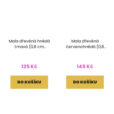
Mala dřevěná hnědá
Mala dřevěná
tmavá (0,8 cm
červenohnědá (0,8
korálek)
cm korálek)
125 Kč
145 Kč
DO KOŠÍKU
DO KOŠÍKU