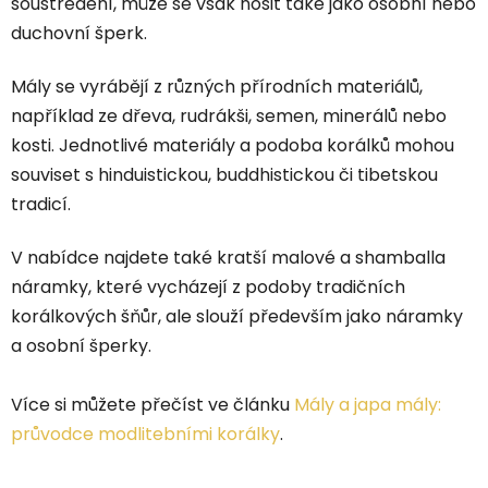
soustředění, může se však nosit také jako osobní nebo
duchovní šperk.
Mály se vyrábějí z různých přírodních materiálů,
například ze dřeva, rudrákši, semen, minerálů nebo
kosti. Jednotlivé materiály a podoba korálků mohou
souviset s hinduistickou, buddhistickou či tibetskou
tradicí.
V nabídce najdete také kratší malové a shamballa
náramky
, které vycházejí z podoby tradičních
korálkových šňůr, ale slouží především jako náramky
a osobní šperky.
Více si můžete přečíst ve článku
Mály a japa mály:
průvodce modlitebními korálky
.