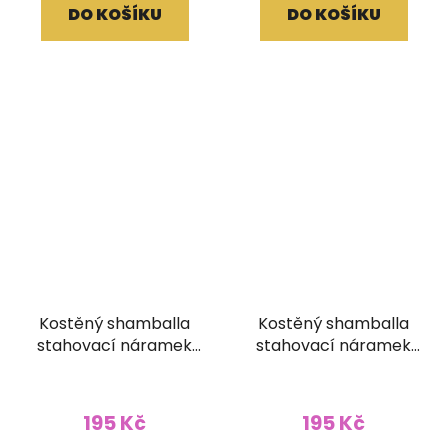
DO KOŠÍKU
DO KOŠÍKU
Kostěný shamballa
Kostěný shamballa
stahovací náramek
stahovací náramek
vykládaný zelený
vykládaný modrý
195 Kč
195 Kč