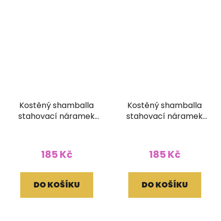
Kostěný shamballa
Kostěný shamballa
stahovací náramek
stahovací náramek
černobílý Jina a Jang
černobílý mantra
matný
185 Kč
185 Kč
DO KOŠÍKU
DO KOŠÍKU