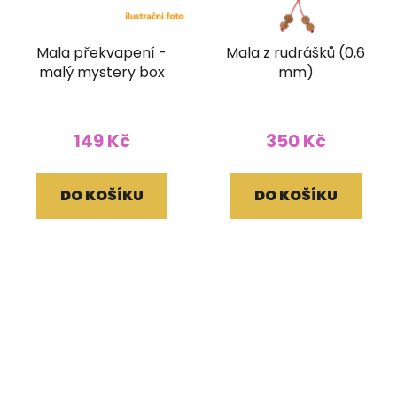
Mala překvapení -
Mala z rudrášků (0,6
malý mystery box
mm)
149 Kč
350 Kč
DO KOŠÍKU
DO KOŠÍKU