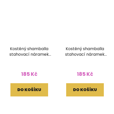
Kostěný shamballa
Kostěný shamballa
stahovací náramek
stahovací náramek
černobílý Mantra
černobílý Óm
lesklá
185 Kč
185 Kč
DO KOŠÍKU
DO KOŠÍKU