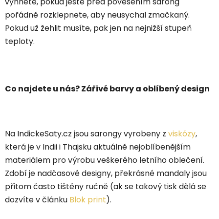
vyhněte, pokud ještě před pověšením sárong
pořádně rozklepnete, aby neusychal zmačkaný.
Pokud už žehlit musíte, pak jen na nejnižší stupeň
teploty.
Co najdete u nás? Zářivé barvy a oblíbený design
Na IndickeSaty.cz jsou sarongy vyrobeny z
viskózy
,
která je v Indii i Thajsku aktuálně nejoblíbenějším
materiálem pro výrobu veškerého letního oblečení.
Zdobí je nadčasové designy, překrásné mandaly jsou
přitom často tištěny ručně (ak se takový tisk dělá se
dozvíte v článku
Blok print
).