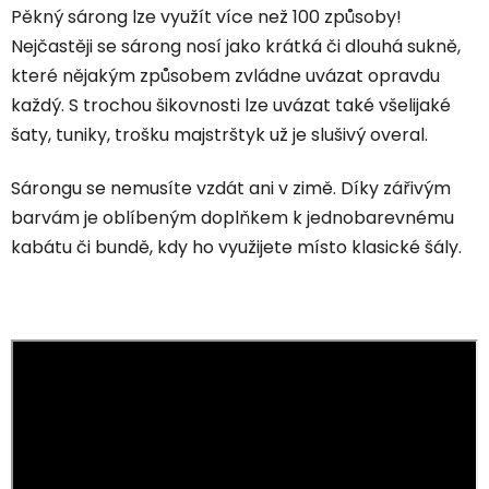
Pěkný sárong lze využít více než 100 způsoby!
Nejčastěji se sárong nosí jako krátká či dlouhá sukně,
které nějakým způsobem zvládne uvázat opravdu
každý. S trochou šikovnosti lze uvázat také všelijaké
šaty, tuniky, trošku majstrštyk už je slušivý overal.
Sárongu se nemusíte vzdát ani v zimě. Díky zářivým
barvám je oblíbeným doplňkem k jednobarevnému
kabátu či bundě, kdy ho využijete místo klasické šály.