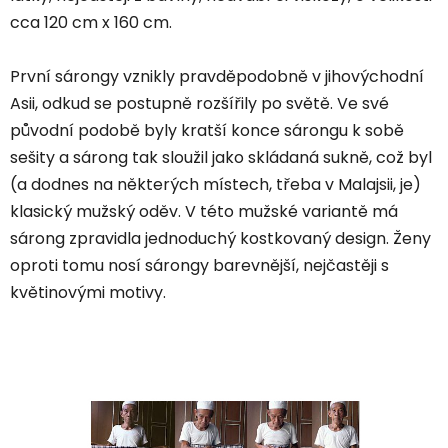
cca 120 cm x 160 cm.
První sárongy vznikly pravděpodobně v jihovýchodní
Asii, odkud se postupně rozšířily po světě. Ve své
původní podobě byly kratší konce sárongu k sobě
sešity a sárong tak sloužil jako skládaná sukně, což byl
(a dodnes na některých místech, třeba v Malajsii, je)
klasický mužský oděv. V této mužské variantě má
sárong zpravidla jednoduchý kostkovaný design. Ženy
oproti tomu nosí sárongy barevnější, nejčastěji s
květinovými motivy.