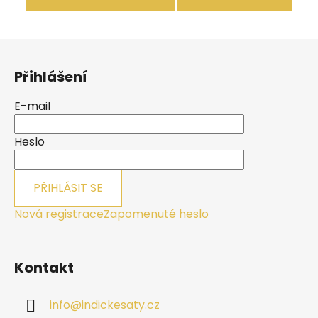
Z
á
Přihlášení
p
a
E-mail
t
í
Heslo
PŘIHLÁSIT SE
Nová registrace
Zapomenuté heslo
Kontakt
info
@
indickesaty.cz