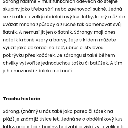
Sárong řadíme v multifunkčních oděvech do stejné
skupiny jako třeba sárí nebo zavinovací sukně. Jedná
se zkrátka o velký obdélníkový kus látky, který můžete
uvázat mnoha způsoby a zručně tak obměňovat svůj
šatník. A nemusí jít jen o šatník. Sárongy mají dnes
natolik krásné vzory a barvy, že je s klidem můžete
využít jako dekoraci na zeď, ubrus či stylovou
pokrývku přes kočárek. Ze sárongu si také během
chvilky vytvoříte jednoduchou tašku či batůžek. A tím
jeho možnosti zdaleka nekončí…
Trochu historie
Sárong, (známý u nás také jako pareo či šátek na
pláž) je znám již tisíce let. Jedná se o obdélníkový kus
látky, nejčastěji z bavlny, hedvábí či viskózy, o velikosti