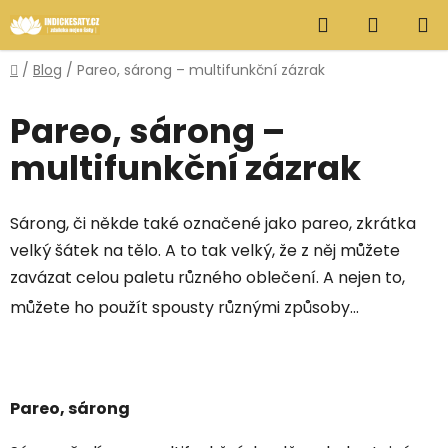
Přejít
Hledat
NÁKUP
na
obsah
KOŠÍK
Domů
/
Blog
/
Pareo, sárong – multifunkční zázrak
Pareo, sárong –
multifunkční zázrak
Sárong, či někde také označené jako pareo, zkrátka
velký šátek na tělo. A to tak velký, že z něj můžete
zavázat celou paletu různého oblečení. A nejen to,
můžete ho použít spousty různými způsoby...
Pareo, sárong