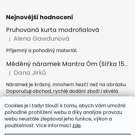
Nejnovější hodnocení
Pruhovaná kurta modrofialová
Alena Gawdunová
|
Hodnocení produktu je 5 z 5 hvězdiček.
Příjemný a pohodlný materiál.
Měděný náramek Mantra Óm (šířka 15 mm)
Dana Jirků
|
Hodnocení produktu je 5 z 5 hvězdiček.
Náramek je krásný, mnohem hezčí než na obrázku.
Doporučuji obchod, rychlé dodání zboží i skvělá
komunikace
Cookies je i tady! Slouží k tomu, abych Vám umožnil
Indický sárong z rayonu Nazar světle modrý
pohodlné prohlížení webu a díky analýze provozu
webu neustále zlepšoval jeho funkce, výkon a
Petra Hejátková
|
Hodnocení produktu je 5 z 5 hvězdiček.
použitelnost. Více informací
zde
.
Příjemný sárong, krásná barva