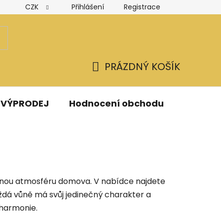
CZK
Přihlášení
Registrace
Hodnocení obchodu
Obchodní podmínky
Podmínk
PRÁZDNÝ KOŠÍK
NÁKUPNÍ
KOŠÍK
VÝPRODEJ
Hodnocení obchodu
Kontak
emnou atmosféru domova. V nabídce najdete
aždá vůně má svůj jedinečný charakter a
 harmonie.