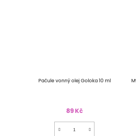
Pačule vonný olej Goloka 10 ml
M
89 Kč