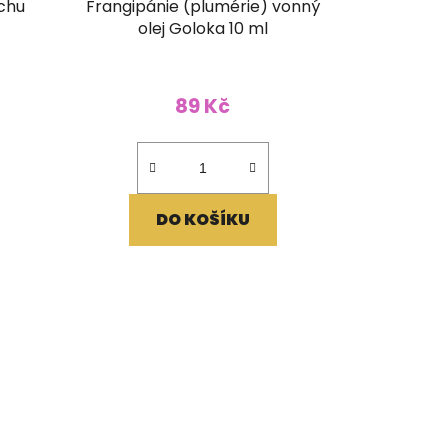
chu
Frangipánie (plumérie) vonný
olej Goloka 10 ml
89 Kč
DO KOŠÍKU