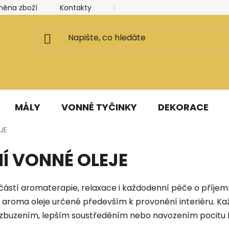
měna zboží
Kontakty
Kancelář a ateliér
Blog
MÁLY
VONNÉ TYČINKY
DEKORACE
JE
Í VONNÉ OLEJE
oučástí aromaterapie, relaxace i každodenní péče o příj
in i aroma oleje určené především k provonění interiéru. K
ovzbuzením, lepším soustředěním nebo navozením pocitu