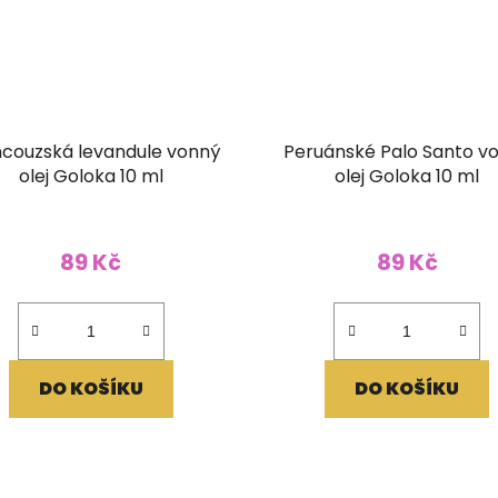
ncouzská levandule vonný
Peruánské Palo Santo v
olej Goloka 10 ml
olej Goloka 10 ml
89 Kč
89 Kč
DO KOŠÍKU
DO KOŠÍKU