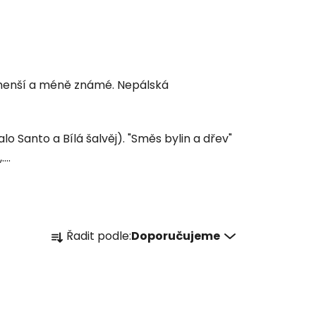
y menší a méně známé. Nepálská
 Santo a Bílá šalvěj). "Směs bylin a dřev"
...
Ř
Řadit podle:
Doporučujeme
a
z
e
n