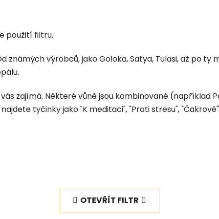
 použití filtru.
 Od známých výrobců, jako Goloka, Satya, Tulasi, až po t
pálu.
vás zajímá. Některé vůně jsou kombinované (například Palo
ajdete tyčinky jako "K meditaci", "Proti stresu", "Čakrové",.
OTEVŘÍT FILTR