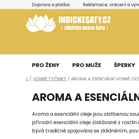
Přejít
Doprava a platba
Reklamace, vrácení a vý
na
obsah
PRO ŽENY
PRO MUŽE
ŠPERKY
Domů
/
VONNÉ TYČINKY
/
AROMA A ESENCIÁLNÍ VONNÉ OLE
AROMA A ESENCIÁLN
Aroma a esenciální oleje jsou oblíbenou s
přírodní esenciální oleje získávané z rostl
bývá tradičně spojována se zklidněním, p