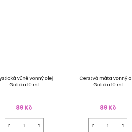
ystická vůně vonný olej
Čerstvá máta vonný ol
Goloka 10 ml
Goloka 10 ml
89 Kč
89 Kč