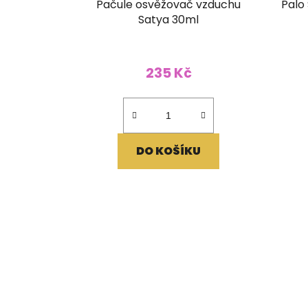
Pačule osvěžovač vzduchu
Palo
Satya 30ml
235 Kč
DO KOŠÍKU