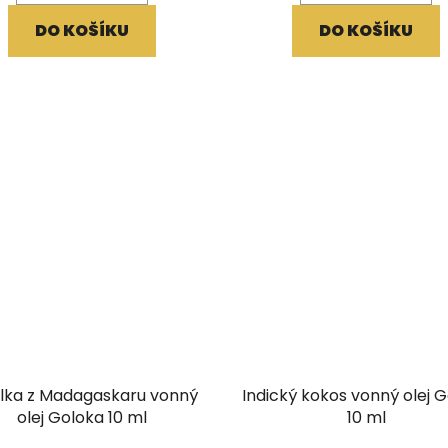
DO KOŠÍKU
DO KOŠÍKU
ilka z Madagaskaru vonný
Indický kokos vonný olej 
olej Goloka 10 ml
10 ml