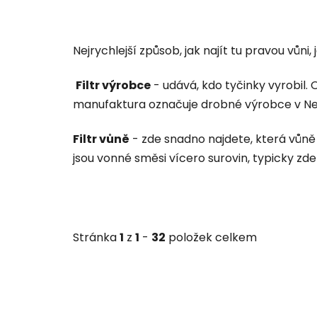
Nejrychlejší způsob, jak najít tu pravou vůni, je
Filtr výrobce
- udává, kdo tyčinky vyrobil.
manufaktura označuje drobné výrobce v Ne
Filtr vůně
- zde snadno najdete, která vůně 
jsou vonné směsi vícero surovin, typicky zde n
Stránka
1
z
1
-
32
položek celkem