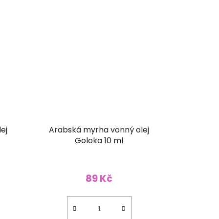
ej
Arabská myrha vonný olej
Goloka 10 ml
89 Kč