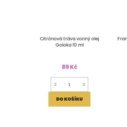
Citrónová tráva vonný olej
Fra
Goloka 10 ml
89 Kč
DO KOŠÍKU