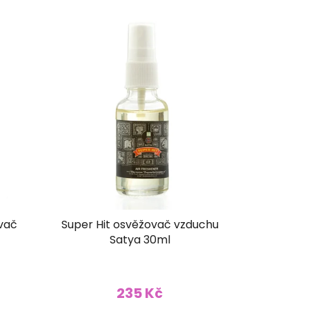
í
p
r
o
d
u
k
t
ů
vač
Super Hit osvěžovač vzduchu
Satya 30ml
235 Kč