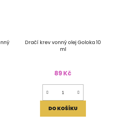
onný
Dračí krev vonný olej Goloka 10
ml
89 Kč
DO KOŠÍKU