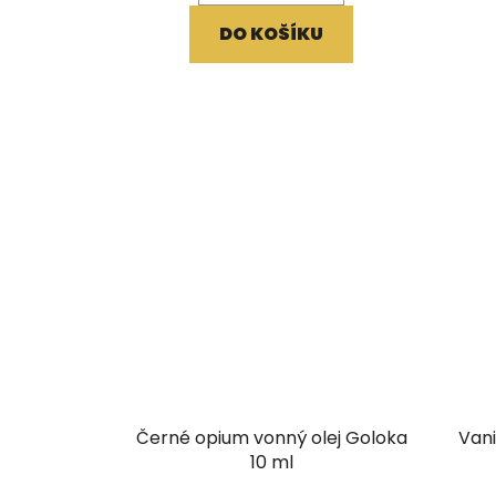
DO KOŠÍKU
Černé opium vonný olej Goloka
Van
10 ml