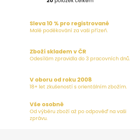
20
položek celkem
O
v
l
Sleva 10 % pro registrované
á
d
Malé poděkování za vaši přízeň.
a
c
í
Zboží skladem v ČR
p
Odesílám zpravidla do 3 pracovních dnů.
r
v
k
V oboru od roku 2008
y
18+ let zkušeností s orientálním zbožím.
v
ý
Vše osobně
p
Od výběru zboží až po odpověď na vaši
i
zprávu.
s
u
Z