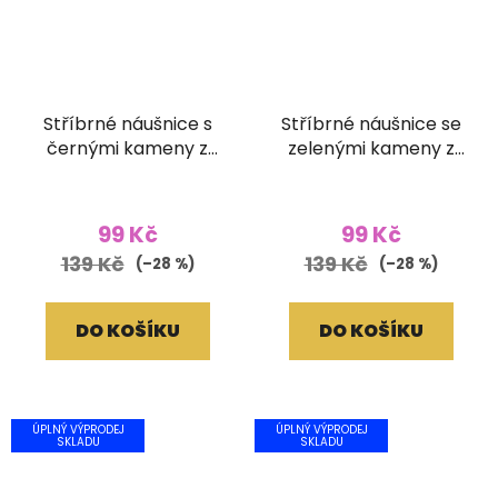
Stříbrné náušnice s
Stříbrné náušnice se
černými kameny z
zelenými kameny z
broušeného skla
broušeného skla
99 Kč
99 Kč
139 Kč
139 Kč
(–28 %)
(–28 %)
DO KOŠÍKU
DO KOŠÍKU
ÚPLNÝ VÝPRODEJ
ÚPLNÝ VÝPRODEJ
SKLADU
SKLADU