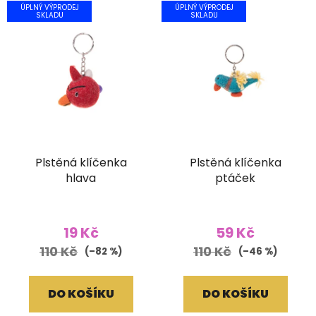
ÚPLNÝ VÝPRODEJ
ÚPLNÝ VÝPRODEJ
SKLADU
SKLADU
Plstěná klíčenka
Plstěná klíčenka
hlava
ptáček
19 Kč
59 Kč
110 Kč
110 Kč
(–82 %)
(–46 %)
DO KOŠÍKU
DO KOŠÍKU