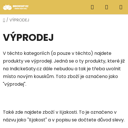
Přejít
Hledat
NÁKUP
na
obsah
KOŠÍK
Domů
/
VÝPRODEJ
VÝPRODEJ
V těchto kategoriích (a pouze v těchto) najdete
produkty ve výprodeji. Jedná se o ty produkty, které již
na IndickeSaty.cz dále nebudou a tak je třeba uvolnit
místo novým kouskům. Toto zboží je označeno jako
"výprodej".
Také zde najdete zboží v II.jakosti. To je označeno v
názvu jako "II.jakost" a v popisu se dočtete důvod slevy.