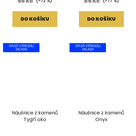
69 Kč
85 Kč
(–72 %)
(–77 %)
DO KOŠÍKU
DO KOŠÍKU
ÚPLNÝ VÝPRODEJ
ÚPLNÝ VÝPRODEJ
SKLADU
SKLADU
Náušnice z kamenů
Náušnice z kamenů
Tygří oko
Onyx