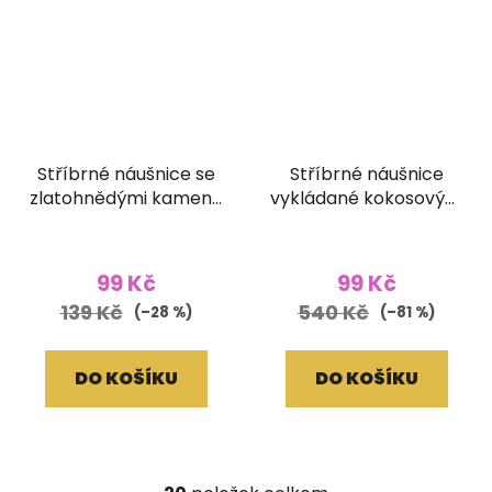
Stříbrné náušnice se
Stříbrné náušnice
zlatohnědými kameny
vykládané kokosovým
z broušeného skla
dřevem
99 Kč
99 Kč
139 Kč
540 Kč
(–28 %)
(–81 %)
DO KOŠÍKU
DO KOŠÍKU