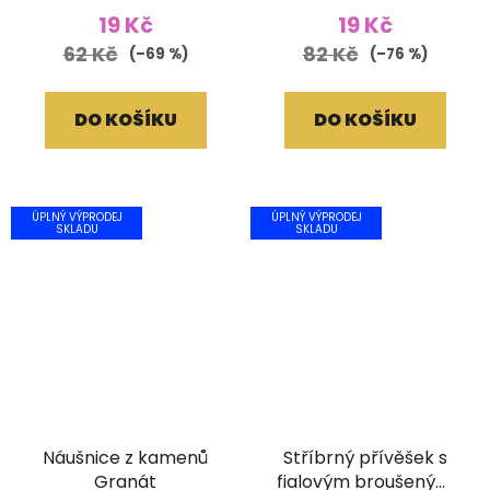
19 Kč
19 Kč
62 Kč
82 Kč
(–69 %)
(–76 %)
DO KOŠÍKU
DO KOŠÍKU
ÚPLNÝ VÝPRODEJ
ÚPLNÝ VÝPRODEJ
SKLADU
SKLADU
Náušnice z kamenů
Stříbrný přívěšek s
Granát
fialovým broušeným