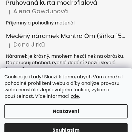
Pruhovaná kurta modrofialová
Alena Gawdunová
|
Hodnocení produktu je 5 z 5 hvězdiček.
Příjemný a pohodlný materiál.
Měděný náramek Mantra Óm (šířka 15 mm)
Dana Jirků
|
Hodnocení produktu je 5 z 5 hvězdiček.
Náramek je krásný, mnohem hezčí než na obrázku.
Doporučuji obchod, rychlé dodání zboží i skvělá
komunikace
Cookies je i tady! Slouží k tomu, abych Vám umožnil
Indický sárong z rayonu Nazar světle modrý
pohodlné prohlížení webu a díky analýze provozu
webu neustále zlepšoval jeho funkce, výkon a
Petra Hejátková
|
Hodnocení produktu je 5 z 5 hvězdiček.
použitelnost. Více informací
zde
.
Příjemný sárong, krásná barva
Nastavení
Vytvořil Shoptet
Souhlasím
Copyright 2026
IndickeSaty.cz
. Všechna práva