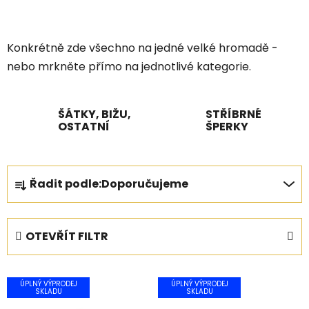
Konkrétně zde všechno na jedné velké hromadě -
nebo mrkněte přímo na jednotlivé kategorie.
ŠÁTKY, BIŽU,
STŘÍBRNÉ
OSTATNÍ
ŠPERKY
Ř
Řadit podle:
Doporučujeme
a
z
e
OTEVŘÍT FILTR
n
í
V
p
ÚPLNÝ VÝPRODEJ
ÚPLNÝ VÝPRODEJ
ý
SKLADU
SKLADU
r