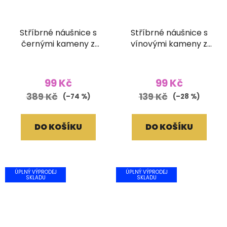
Stříbrné náušnice s
Stříbrné náušnice s
černými kameny z
vínovými kameny z
broušeného skla
broušeného skla
99 Kč
99 Kč
389 Kč
139 Kč
(–74 %)
(–28 %)
DO KOŠÍKU
DO KOŠÍKU
ÚPLNÝ VÝPRODEJ
ÚPLNÝ VÝPRODEJ
SKLADU
SKLADU