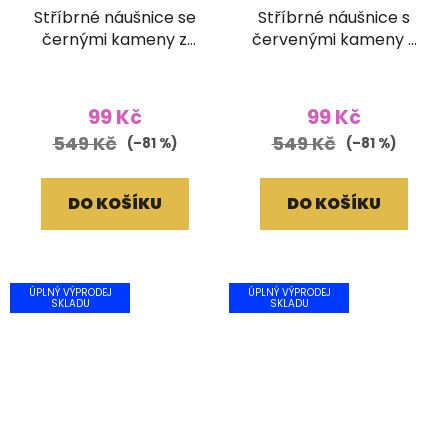
Stříbrné náušnice se
Stříbrné náušnice s
černými kameny z
červenými kameny z
broušeného skla
broušeného skla
99 Kč
99 Kč
549 Kč
549 Kč
(–81 %)
(–81 %)
DO KOŠÍKU
DO KOŠÍKU
ÚPLNÝ VÝPRODEJ
ÚPLNÝ VÝPRODEJ
SKLADU
SKLADU