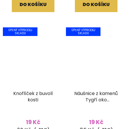
DO KOŠÍKU
DO KOŠÍKU
ÚPLNÝ VÝPRODEJ
ÚPLNÝ VÝPRODEJ
SKLADU
SKLADU
Knoflíček z buvolí
Náušnice z kamenů
kosti
Tygří oko
(vybrušovaný)
19 Kč
19 Kč