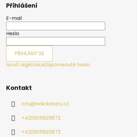
á
Přihlášení
p
a
E-mail
t
í
Heslo
PŘIHLÁSIT SE
Nová registrace
Zapomenuté heslo
Kontakt
info
@
indickesaty.cz
+420605825872
+420605825872