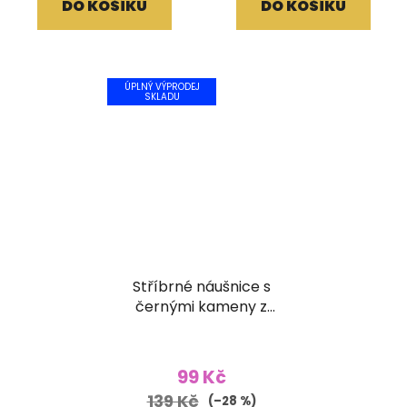
DO KOŠÍKU
DO KOŠÍKU
ÚPLNÝ VÝPRODEJ
SKLADU
Stříbrné náušnice s
černými kameny z
broušeného skla
99 Kč
139 Kč
(–28 %)