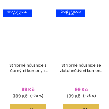
ÚPLNÝ VÝPRODEJ
ÚPLNÝ VÝPRODEJ
SKLADU
SKLADU
Stříbrné náušnice s
Stříbrné náušnice se
černými kameny z
zlatohnědými kameny
broušeného skla
z broušeného skla
99 Kč
99 Kč
389 Kč
139 Kč
(–74 %)
(–28 %)