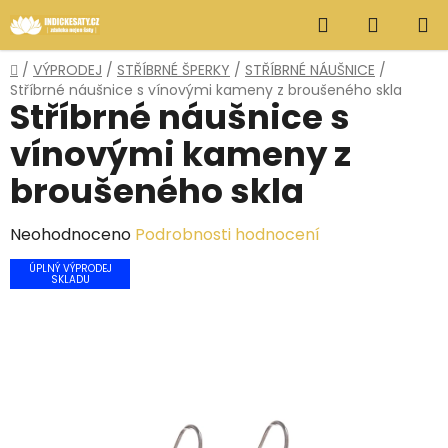
Přejít
Hledat
NÁKUP
na
obsah
KOŠÍK
Domů
/
VÝPRODEJ
/
STŘÍBRNÉ ŠPERKY
/
STŘÍBRNÉ NÁUŠNICE
/
Stříbrné náušnice s vínovými kameny z broušeného skla
Stříbrné náušnice s
vínovými kameny z
broušeného skla
Průměrné
Neohodnoceno
Podrobnosti hodnocení
hodnocení
ÚPLNÝ VÝPRODEJ
SKLADU
produktu
je
0,0
z
5
hvězdiček.