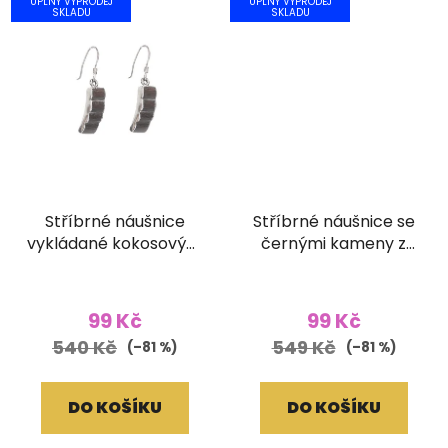
ÚPLNÝ VÝPRODEJ
ÚPLNÝ VÝPRODEJ
SKLADU
SKLADU
Stříbrné náušnice
Stříbrné náušnice se
vykládané kokosovým
černými kameny z
dřevem
broušeného skla
99 Kč
99 Kč
540 Kč
549 Kč
(–81 %)
(–81 %)
DO KOŠÍKU
DO KOŠÍKU