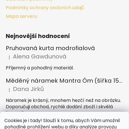
Podmínky ochrany osobních údajů
Mapa serveru
Nejnovější hodnocení
Pruhovaná kurta modrofialová
Alena Gawdunová
|
Hodnocení produktu je 5 z 5 hvězdiček.
Příjemný a pohodlný materiál.
Měděný náramek Mantra Óm (šířka 15 mm)
Dana Jirků
|
Hodnocení produktu je 5 z 5 hvězdiček.
Náramek je krásný, mnohem hezčí než na obrázku.
Doporučuji obchod, rychlé dodání zboží i skvělá
komunikace
Cookies je i tady! Slouží k tomu, abych Vám umožnil
Indický sárong z rayonu Nazar světle modrý
pohodlné prohlížení webu a díky analýze provozu