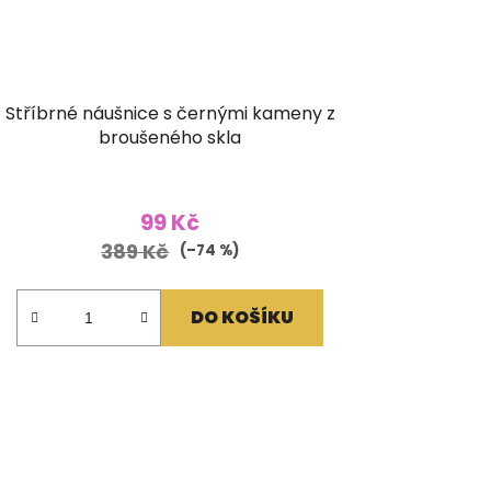
Stříbrné náušnice s černými kameny z
broušeného skla
99 Kč
389 Kč
(–74 %)
DO KOŠÍKU