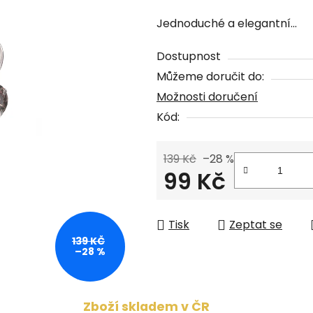
hodnocení
Jednoduché a elegantní...
produktu
je
Dostupnost
0,0
Můžeme doručit do:
z
Možnosti doručení
5
Kód:
hvězdiček.
139 Kč
–28 %
99 Kč
Měrná cena:
Tisk
Zeptat se
139 KČ
–28 %
Zboží skladem v ČR