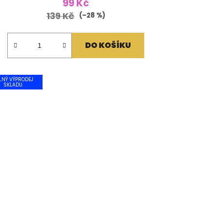
99 Kč
139 Kč
(–28 %)
DO KOŠÍKU
LNÝ VÝPRODEJ
SKLADU