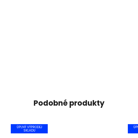
Podobné produkty
ÚPLNÝ VÝPRODEJ
ÚP
SKLADU