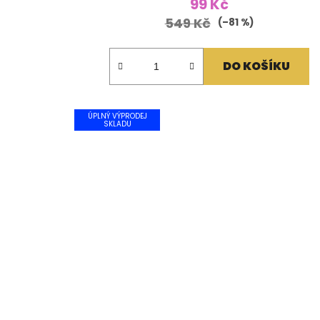
99 Kč
549 Kč
(–81 %)
DO KOŠÍKU
ÚPLNÝ VÝPRODEJ
SKLADU