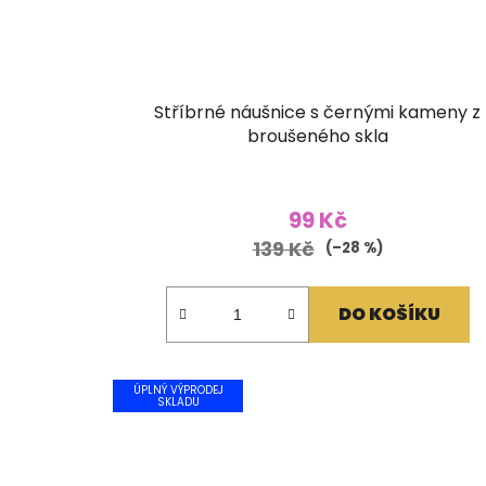
Stříbrné náušnice s černými kameny z
broušeného skla
99 Kč
139 Kč
(–28 %)
DO KOŠÍKU
ÚPLNÝ VÝPRODEJ
SKLADU