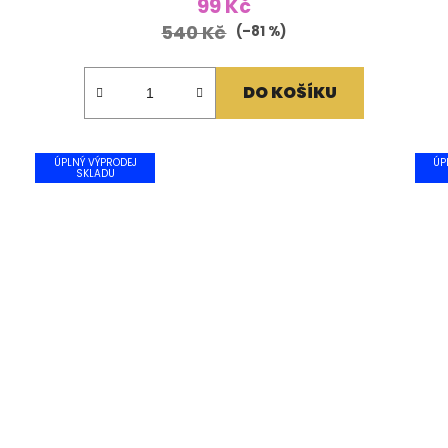
99 Kč
540 Kč
(–81 %)
DO KOŠÍKU
ÚPLNÝ VÝPRODEJ
ÚP
SKLADU