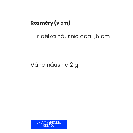
Rozměry (v cm)
délka náušnic cca 1,5 cm
Váha náušnic 2 g
ÚPLNÝ VÝPRODEJ
SKLADU