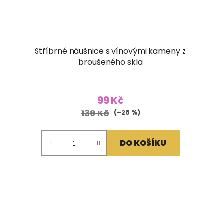
Stříbrné náušnice s vínovými kameny z
broušeného skla
99 Kč
139 Kč
(–28 %)
DO KOŠÍKU