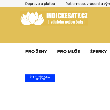
Přejít
Doprava a platba
Reklamace, vrácení a vý
na
obsah
PRO ŽENY
PRO MUŽE
ŠPERKY
ÚPLNÝ VÝPRODEJ
SKLADU