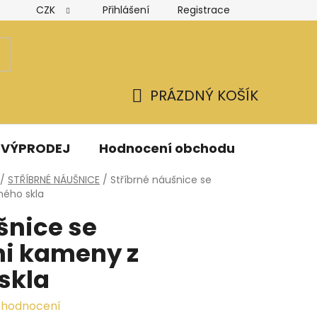
CZK
Přihlášení
Registrace
Hodnocení obchodu
Obchodní podmínky
Podmínk
PRÁZDNÝ KOŠÍK
NÁKUPNÍ
KOŠÍK
VÝPRODEJ
Hodnocení obchodu
Kontak
/
STŘÍBRNÉ NÁUŠNICE
/
Stříbrné náušnice se
ného skla
šnice se
i kameny z
skla
 hodnocení