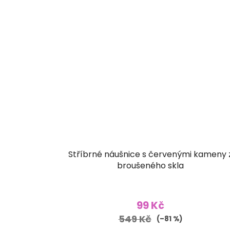
Stříbrné náušnice s červenými kameny 
broušeného skla
99 Kč
549 Kč
(–81 %)