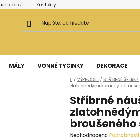
měna zboží
Kontakty
Kancelář a ateliér
Blog
MÁLY
VONNÉ TYČINKY
DEKORACE
Domů
/
VÝPRODEJ
/
STŘÍBRNÉ ŠPERKY
zlatohnědými kameny z brouše
Stříbrné náu
zlatohnědým
broušeného 
Průměrné
Neohodnoceno
Podrobnosti