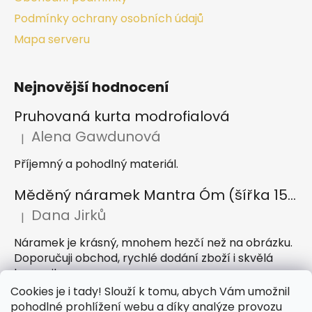
Podmínky ochrany osobních údajů
Mapa serveru
Nejnovější hodnocení
Pruhovaná kurta modrofialová
Alena Gawdunová
|
Hodnocení produktu je 5 z 5 hvězdiček.
Příjemný a pohodlný materiál.
Měděný náramek Mantra Óm (šířka 15 mm)
Dana Jirků
|
Hodnocení produktu je 5 z 5 hvězdiček.
Náramek je krásný, mnohem hezčí než na obrázku.
Doporučuji obchod, rychlé dodání zboží i skvělá
komunikace
Cookies je i tady! Slouží k tomu, abych Vám umožnil
Indický sárong z rayonu Nazar světle modrý
pohodlné prohlížení webu a díky analýze provozu