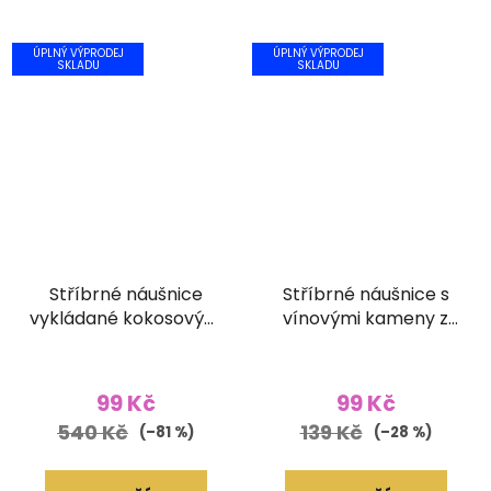
ÚPLNÝ VÝPRODEJ
ÚPLNÝ VÝPRODEJ
SKLADU
SKLADU
Stříbrné náušnice
Stříbrné náušnice s
vykládané kokosovým
vínovými kameny z
dřevem
broušeného skla
99 Kč
99 Kč
540 Kč
139 Kč
(–81 %)
(–28 %)