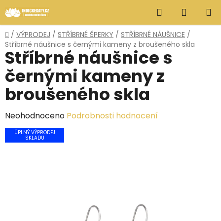
Přejít
Hledat
NÁKUP
na
obsah
KOŠÍK
Domů
/
VÝPRODEJ
/
STŘÍBRNÉ ŠPERKY
/
STŘÍBRNÉ NÁUŠNICE
/
Stříbrné náušnice s černými kameny z broušeného skla
Stříbrné náušnice s
černými kameny z
broušeného skla
Průměrné
Neohodnoceno
Podrobnosti hodnocení
hodnocení
ÚPLNÝ VÝPRODEJ
SKLADU
produktu
je
0,0
z
5
hvězdiček.