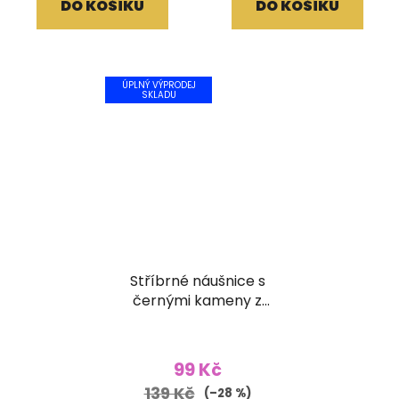
DO KOŠÍKU
DO KOŠÍKU
ÚPLNÝ VÝPRODEJ
SKLADU
Stříbrné náušnice s
černými kameny z
broušeného skla
99 Kč
139 Kč
(–28 %)