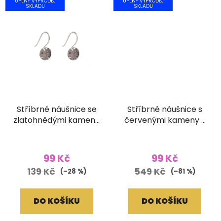
ÚPLNÝ VÝPRODEJ
ÚPLNÝ VÝPRODEJ
SKLADU
SKLADU
Stříbrné náušnice se
Stříbrné náušnice s
zlatohnědými kameny
červenými kameny z
z broušeného skla
broušeného skla
99 Kč
99 Kč
139 Kč
549 Kč
(–28 %)
(–81 %)
DO KOŠÍKU
DO KOŠÍKU