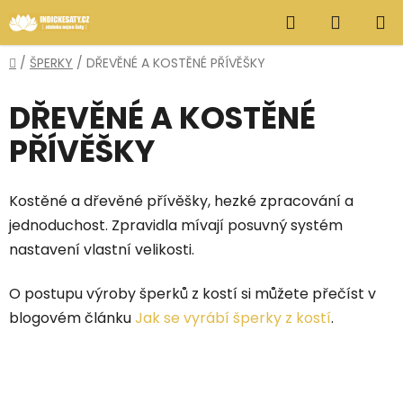
Přejít
Hledat
NÁKUP
na
obsah
KOŠÍK
Domů
/
ŠPERKY
/
DŘEVĚNÉ A KOSTĚNÉ PŘÍVĚŠKY
DŘEVĚNÉ A KOSTĚNÉ
PŘÍVĚŠKY
Kostěné a dřevěné přívěšky, hezké zpracování a
jednoduchost. Zpravidla mívají posuvný systém
nastavení vlastní velikosti.
O postupu výroby šperků z kostí si můžete přečíst v
blogovém článku
Jak se vyrábí šperky z kostí
.