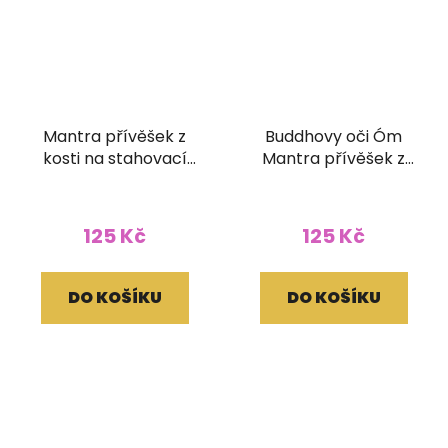
Mantra přívěšek z
Buddhovy oči Óm
kosti na stahovací
Mantra přívěšek z
bavlnce
kosti na stahovací
bavlnce
125 Kč
125 Kč
DO KOŠÍKU
DO KOŠÍKU