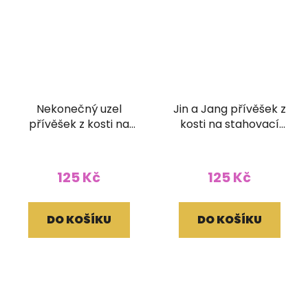
Nekonečný uzel
Jin a Jang přívěšek z
přívěšek z kosti na
kosti na stahovací
stahovací bavlnce
bavlnce
125 Kč
125 Kč
DO KOŠÍKU
DO KOŠÍKU