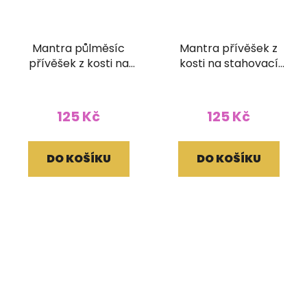
Mantra půlměsíc
Mantra přívěšek z
přívěšek z kosti na
kosti na stahovací
stahovací bavlnce
bavlnce hnědý
hnědý
125 Kč
125 Kč
DO KOŠÍKU
DO KOŠÍKU