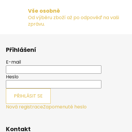
v
ý
Vše osobně
p
Od výběru zboží až po odpověď na vaši
i
zprávu.
s
u
Z
á
Přihlášení
p
a
E-mail
t
í
Heslo
PŘIHLÁSIT SE
Nová registrace
Zapomenuté heslo
Kontakt