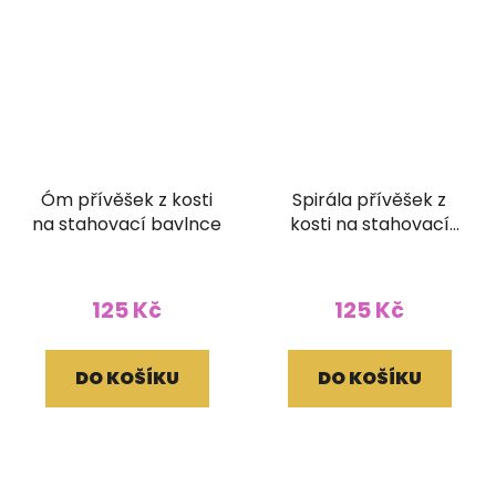
Óm přívěšek z kosti
Spirála přívěšek z
na stahovací bavlnce
kosti na stahovací
bavlnce
125 Kč
125 Kč
DO KOŠÍKU
DO KOŠÍKU