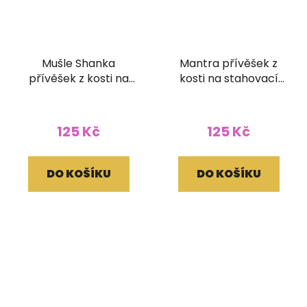
Mušle Shanka
Mantra přívěšek z
přívěšek z kosti na
kosti na stahovací
stahovací bavlnce
bavlnce černý
bílý
125 Kč
125 Kč
DO KOŠÍKU
DO KOŠÍKU