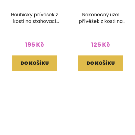
Houbičky přívěšek z
Nekonečný uzel
kosti na stahovací
přívěšek z kosti na
bavlnce bílý
stahovací bavlnce
bílý
195 Kč
125 Kč
DO KOŠÍKU
DO KOŠÍKU