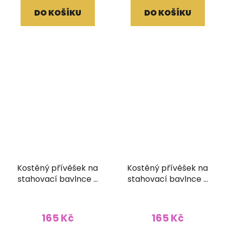
DO KOŠÍKU
DO KOŠÍKU
Kostěný přívěšek na
Kostěný přívěšek na
stahovací bavlnce s
stahovací bavlnce s
korálky Budhovy oči
korálky Peříčko
165 Kč
165 Kč