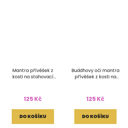
Mantra přívěšek z
Buddhovy oči mantra
kosti na stahovací
přívěšek z kosti na
bavlnce
stahovací bavlnce
125 Kč
125 Kč
DO KOŠÍKU
DO KOŠÍKU