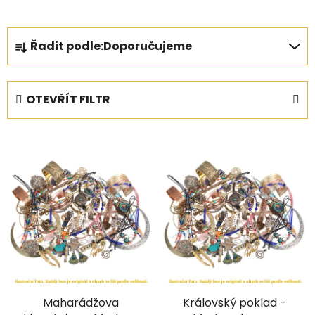
Ř
Řadit podle:
Doporučujeme
a
z
e
OTEVŘÍT FILTR
n
í
V
p
ý
r
p
o
i
d
s
u
p
k
r
t
o
ů
d
Maharádžova
Královský poklad -
u