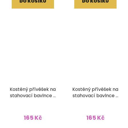
DO KOŠÍKU
DO KOŠÍKU
Kostěný přívěšek na
Kostěný přívěšek na
stahovací bavlnce s
stahovací bavlnce s
korálky Maor
korálky Nekonečný
uzel
165 Kč
165 Kč