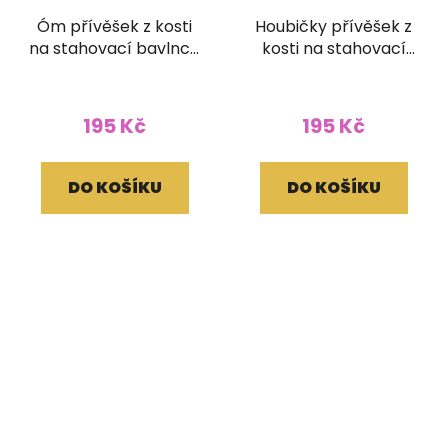
Óm přívěšek z kosti
Houbičky přívěšek z
na stahovací bavlnce
kosti na stahovací
hnědobílý
bavlnce hnědý
195 Kč
195 Kč
DO KOŠÍKU
DO KOŠÍKU