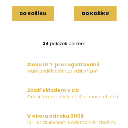
DO KOŠÍKU
DO KOŠÍKU
34
položek celkem
O
v
l
Sleva 10 % pro registrované
á
d
Malé poděkování za vaši přízeň.
a
c
í
Zboží skladem v ČR
p
Odesílám zpravidla do 3 pracovních dnů.
r
v
k
V oboru od roku 2008
y
18+ let zkušeností s orientálním zbožím.