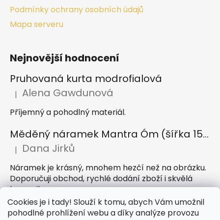
Podmínky ochrany osobních údajů
Mapa serveru
Nejnovější hodnocení
Pruhovaná kurta modrofialová
Alena Gawdunová
|
Hodnocení produktu je 5 z 5 hvězdiček.
Příjemný a pohodlný materiál.
Měděný náramek Mantra Óm (šířka 15 mm)
Dana Jirků
|
Hodnocení produktu je 5 z 5 hvězdiček.
Náramek je krásný, mnohem hezčí než na obrázku.
Doporučuji obchod, rychlé dodání zboží i skvělá
komunikace
Cookies je i tady! Slouží k tomu, abych Vám umožnil
Indický sárong z rayonu Nazar světle modrý
pohodlné prohlížení webu a díky analýze provozu