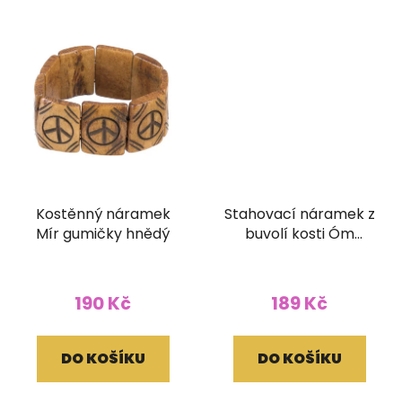
Kostěnný náramek
Stahovací náramek z
Mír gumičky hnědý
buvolí kosti Óm
tmavý
190 Kč
189 Kč
DO KOŠÍKU
DO KOŠÍKU