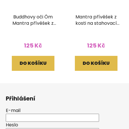
Buddhovy oči Óm
Mantra přívěšek z
Mantra přívěšek z
kosti na stahovací
kosti na stahovací
bavlnce
bavlnce
125 Kč
125 Kč
DO KOŠÍKU
DO KOŠÍKU
Z
á
Přihlášení
p
a
E-mail
t
í
Heslo