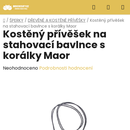
Přejít
Hledat
NÁKUP
na
obsah
KOŠÍK
Domů
/
ŠPERKY
/
DŘEVĚNÉ A KOSTĚNÉ PŘÍVĚŠKY
/
Kostěný přívěšek
na stahovací bavlnce s korálky Maor
Kostěný přívěšek na
stahovací bavlnce s
korálky Maor
Průměrné
Neohodnoceno
Podrobnosti hodnocení
hodnocení
produktu
je
0,0
z
5
hvězdiček.