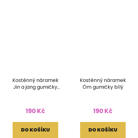
Kostěnný náramek
Kostěnný náramek
Jin a jang gumičky
Óm gumičky bílý
hnědý
190 Kč
190 Kč
DO KOŠÍKU
DO KOŠÍKU