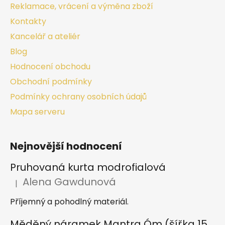
Reklamace, vrácení a výměna zboží
Kontakty
Kancelář a ateliér
Blog
Hodnocení obchodu
Obchodní podmínky
Podmínky ochrany osobních údajů
Mapa serveru
Nejnovější hodnocení
Pruhovaná kurta modrofialová
Alena Gawdunová
|
Hodnocení produktu je 5 z 5 hvězdiček.
Příjemný a pohodlný materiál.
Měděný náramek Mantra Óm (šířka 15 mm)