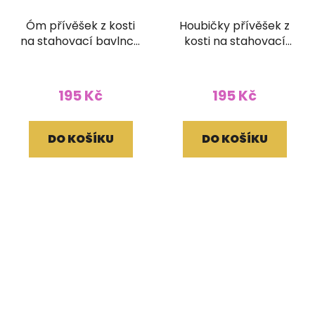
Óm přívěšek z kosti
Houbičky přívěšek z
na stahovací bavlnce
kosti na stahovací
hnědobílý
bavlnce hnědý
195 Kč
195 Kč
DO KOŠÍKU
DO KOŠÍKU