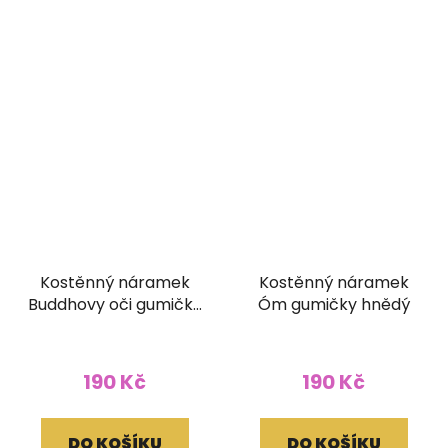
Kostěnný náramek
Kostěnný náramek
Buddhovy oči gumičky
Óm gumičky hnědý
hnědý
190 Kč
190 Kč
DO KOŠÍKU
DO KOŠÍKU