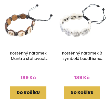
Kostěnný náramek
Kostěnný náramek 8
Mantra stahovací
symbolů buddhismu
kulatý hnědý
stahovací kulatý bílý
189 Kč
189 Kč
DO KOŠÍKU
DO KOŠÍKU