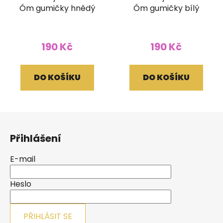
Óm gumičky hnědý
Óm gumičky bílý
190 Kč
190 Kč
DO KOŠÍKU
DO KOŠÍKU
Z
á
Přihlášení
p
a
E-mail
t
í
Heslo
PŘIHLÁSIT SE