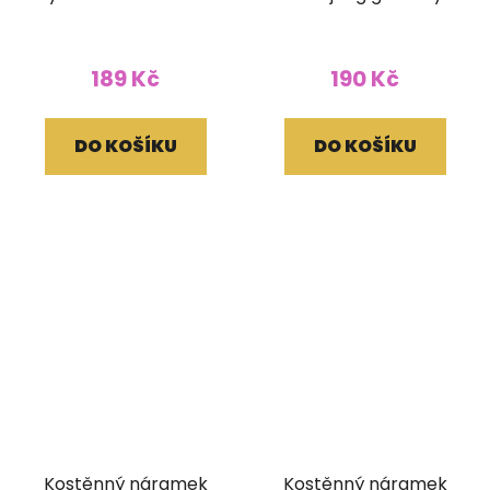
stahovací kulatý
bílý
černý
189 Kč
190 Kč
DO KOŠÍKU
DO KOŠÍKU
Kostěnný náramek
Kostěnný náramek