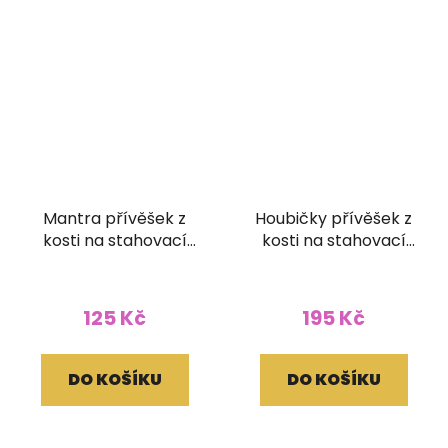
Mantra přívěšek z
Houbičky přívěšek z
kosti na stahovací
kosti na stahovací
bavlnce
bavlnce hnědý
125 Kč
195 Kč
DO KOŠÍKU
DO KOŠÍKU