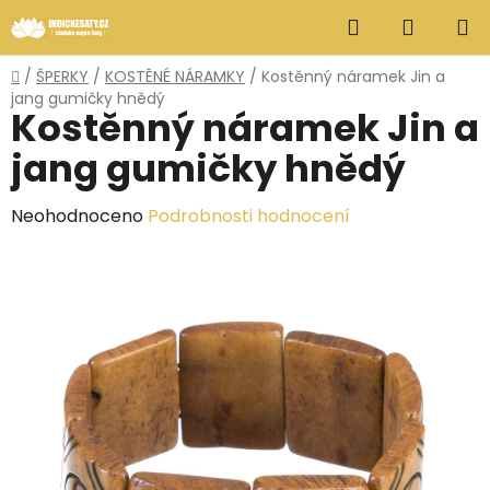
Přejít
Hledat
NÁKUP
na
obsah
KOŠÍK
Domů
/
ŠPERKY
/
KOSTĚNÉ NÁRAMKY
/
Kostěnný náramek Jin a
jang gumičky hnědý
Kostěnný náramek Jin a
jang gumičky hnědý
Průměrné
Neohodnoceno
Podrobnosti hodnocení
hodnocení
produktu
je
0,0
z
5
hvězdiček.