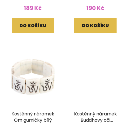
189 Kč
190 Kč
DO KOŠÍKU
DO KOŠÍKU
Kostěnný náramek
Kostěnný náramek
Óm gumičky bílý
Buddhovy oči
stahovací černý