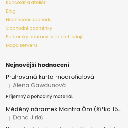
Kancelář a ateliér
Blog
Hodnocení obchodu
Obchodní podmínky
Podmínky ochrany osobních údajů
Mapa serveru
Nejnovější hodnocení
Pruhovaná kurta modrofialová
Alena Gawdunová
|
Hodnocení produktu je 5 z 5 hvězdiček.
Příjemný a pohodlný materiál.
Měděný náramek Mantra Óm (šířka 15 mm)
Dana Jirků
|
Hodnocení produktu je 5 z 5 hvězdiček.