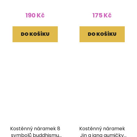
190 Kč
175 Kč
DO KOŠÍKU
DO KOŠÍKU
Kostěnný náramek 8
Kostěnný náramek
symbolů buddhismu
Jin a jang gumičky