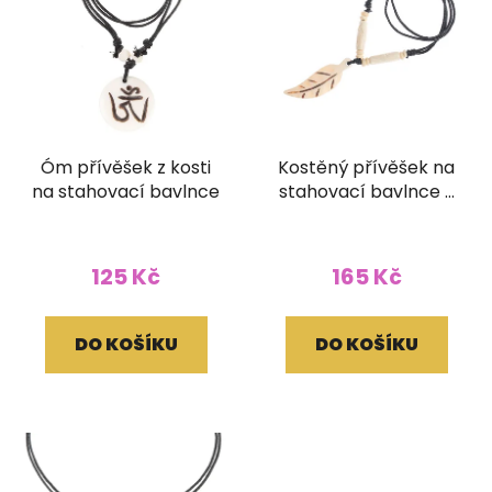
Óm přívěšek z kosti
Kostěný přívěšek na
na stahovací bavlnce
stahovací bavlnce s
korálky Peříčko
125 Kč
165 Kč
DO KOŠÍKU
DO KOŠÍKU