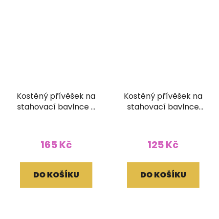
Kostěný přívěšek na
Kostěný přívěšek na
stahovací bavlnce s
stahovací bavlnce
korálky Maor
Óm
165 Kč
125 Kč
DO KOŠÍKU
DO KOŠÍKU