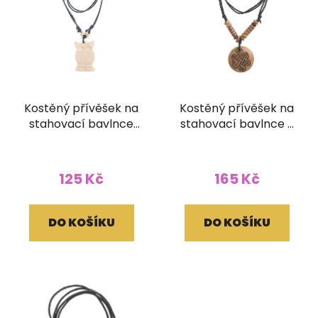
Kostěný přívěšek na
Kostěný přívěšek na
stahovací bavlnce
stahovací bavlnce s
Sovička
korálky Nekonečný
uzel
125 Kč
165 Kč
DO KOŠÍKU
DO KOŠÍKU