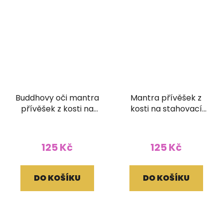
Buddhovy oči mantra
Mantra přívěšek z
přívěšek z kosti na
kosti na stahovací
stahovací bavlnce
bavlnce
125 Kč
125 Kč
DO KOŠÍKU
DO KOŠÍKU