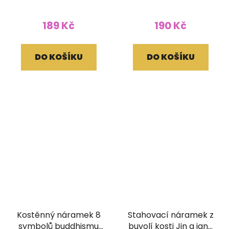
189 Kč
190 Kč
DO KOŠÍKU
DO KOŠÍKU
Kostěnný náramek 8
Stahovací náramek z
symbolů buddhismu
buvolí kosti Jin a jang