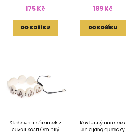
175 Kč
189 Kč
DO KOŠÍKU
DO KOŠÍKU
Stahovací náramek z
Kostěnný náramek
buvolí kosti Óm bílý
Jin a jang gumičky
bílý