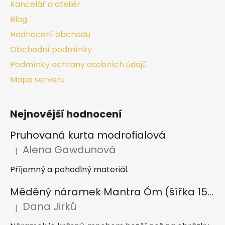
Kancelář a ateliér
Blog
Hodnocení obchodu
Obchodní podmínky
Podmínky ochrany osobních údajů
Mapa serveru
Nejnovější hodnocení
Pruhovaná kurta modrofialová
Alena Gawdunová
|
Hodnocení produktu je 5 z 5 hvězdiček.
Příjemný a pohodlný materiál.
Měděný náramek Mantra Óm (šířka 15 mm)
Dana Jirků
|
Hodnocení produktu je 5 z 5 hvězdiček.