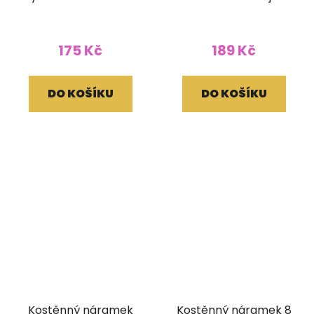
stahovací hnědý
světlý
175 Kč
189 Kč
DO KOŠÍKU
DO KOŠÍKU
Kostěnný náramek
Kostěnný náramek 8