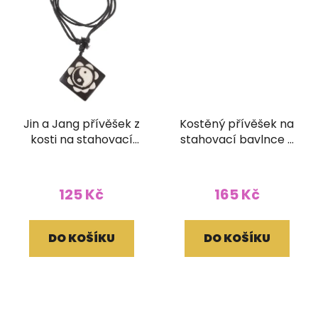
Jin a Jang přívěšek z
Kostěný přívěšek na
kosti na stahovací
stahovací bavlnce s
bavlnce
korálky Maor
125 Kč
165 Kč
DO KOŠÍKU
DO KOŠÍKU