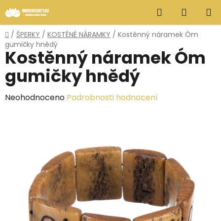
Přejít
Hledat
NÁKUP
na
obsah
KOŠÍK
Domů
/
ŠPERKY
/
KOSTĚNÉ NÁRAMKY
/
Kostěnný náramek Óm
gumičky hnědý
Kostěnný náramek Óm
gumičky hnědý
Průměrné
Neohodnoceno
Podrobnosti hodnocení
hodnocení
produktu
je
0,0
z
5
hvězdiček.