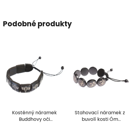
Podobné produkty
Kostěnný náramek
Stahovací náramek z
Buddhovy oči
buvolí kosti Óm
stahovací černý
tmavý