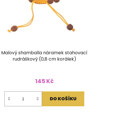
Malový shamballa náramek stahovací
rudráškový (0,8 cm korálek)
145 Kč
DO KOŠÍKU