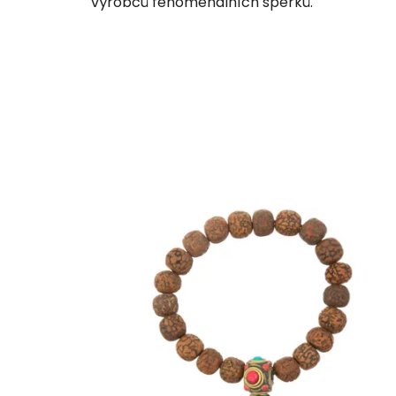
výrobců fenomenálních šperků.