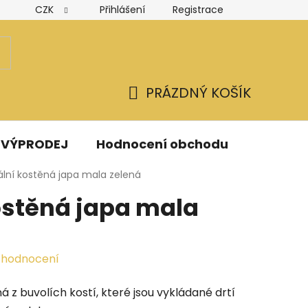
CZK
Přihlášení
Registrace
Hodnocení obchodu
Obchodní podmínky
Podmínk
PRÁZDNÝ KOŠÍK
NÁKUPNÍ
KOŠÍK
VÝPRODEJ
Hodnocení obchodu
Kontak
ální kostěná japa mala zelená
ostěná japa mala
 hodnocení
á z buvolích kostí, které jsou vykládané drtí