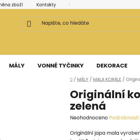
měna zboží
Kontakty
Kancelář a ateliér
Blog
MÁLY
VONNÉ TYČINKY
DEKORACE
Domů
/
MÁLY
/
MALA KORÁLE
/
Origin
Originální k
zelená
Průměrné
Neohodnoceno
Podrobnosti
hodnocení
Originální japa mala vyroben
produktu