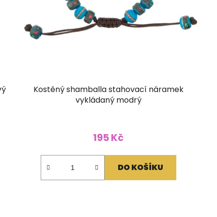
vý
Kostěný shamballa stahovací náramek
vykládaný modrý
195 Kč
DO KOŠÍKU