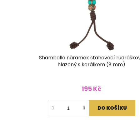
Shamballa náramek stahovací rudráško
hlazený s korálkem (8 mm)
195 Kč
DO KOŠÍKU