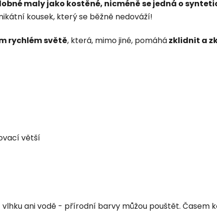
né maly jako kostěné, nicméně se jedná o syntetic
nikátní kousek, který se běžně nedováží!
m rychlém světě
, která, mimo jiné, pomáhá
zklidnit a 
ovací větší
hku ani vodě - přírodní barvy můžou pouštět. Časem kost 