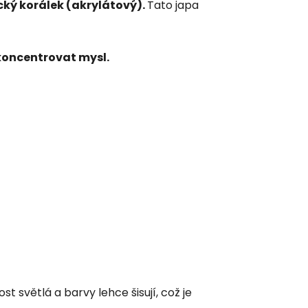
ký korálek (akrylátový).
Tato japa
zkoncentrovat mysl.
světlá a barvy lehce šisují, což je