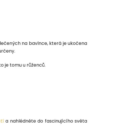
ečených na bavlnce, která je ukočena
 určeny.
o je tomu u růženců.
tí
a nahlédněte do fascinujícího světa