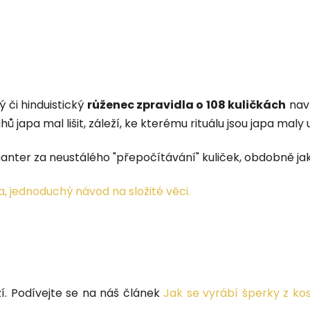
 či hinduistický
růženec zpravidla o 108 kuličkách
navl
ů japa mal lišit, záleží, ke kterému rituálu jsou japa maly
anter za neustálého "přepočítávání" kuliček, obdobně jak
, jednoduchý návod na složité věci.
í. Podívejte se na náš článek
Jak se vyrábí šperky z kos