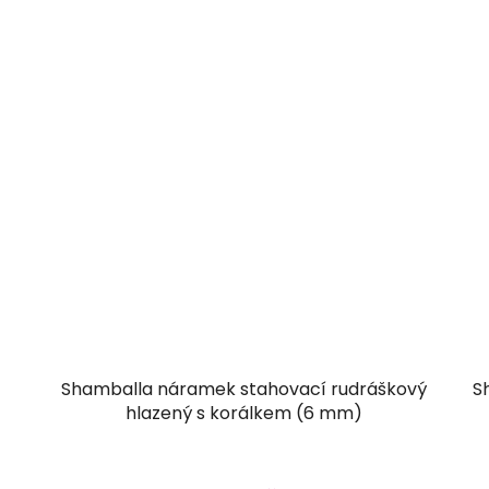
Shamballa náramek stahovací rudráškový
S
hlazený s korálkem (6 mm)