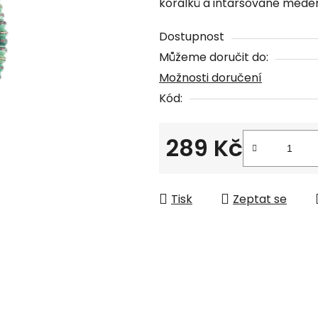
korálků a intarsované měd
je
0,0
Dostupnost
z
Můžeme doručit do:
5
Možnosti doručení
hvězdiček.
Kód:
289 Kč
Měrná cena:
Tisk
Zeptat se