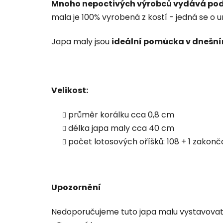
Mnoho nepoctivých výrobců vydává podob
mala je 100% vyrobená z kostí - j
edná se o u
Japa maly jsou
ideální pomůcka v dnešní
Velikost:
průměr korálku cca 0,8 cm
délka japa maly cca 40 cm
počet lotosových oříšků: 108 + 1 zakonč
Upozornění
Nedoporučujeme tuto japa malu vystavovat vl