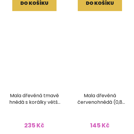
DO KOŠÍKU
DO KOŠÍKU
Mala dřevěná tmavě
Mala dřevěná
hnědá s korálky větší
červenohnědá (0,8
(10 mm korálek)
cm korálek)
235 Kč
145 Kč