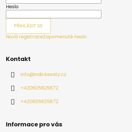
í
Heslo
PŘIHLÁSIT SE
Nová registrace
Zapomenuté heslo
Kontakt
info
@
indickesaty.cz
+420605825872
+420605825872
Informace pro vás