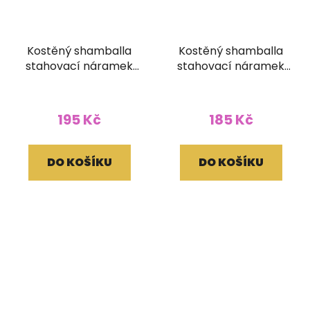
Kostěný shamballa
Kostěný shamballa
stahovací náramek
stahovací náramek
vykládaný oranžový
černobílý mantra
matný
195 Kč
185 Kč
DO KOŠÍKU
DO KOŠÍKU