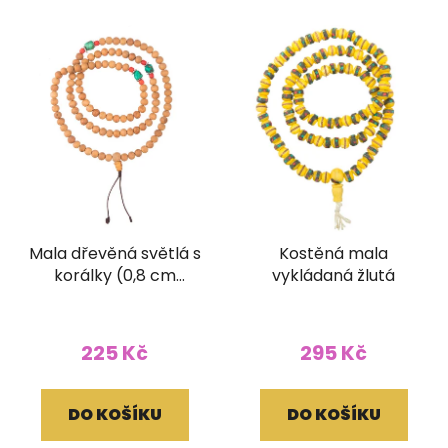
Mala dřevěná světlá s
Kostěná mala
korálky (0,8 cm
vykládaná žlutá
korálek)
225 Kč
295 Kč
DO KOŠÍKU
DO KOŠÍKU