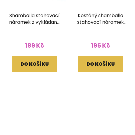
Shamballa stahovací
Kostěný shamballa
náramek z vykládané
stahovací náramek
kosti žlutý
vykládaný světle
hnědý
189 Kč
195 Kč
DO KOŠÍKU
DO KOŠÍKU