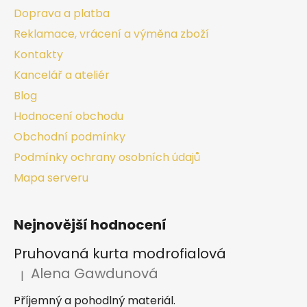
Doprava a platba
Reklamace, vrácení a výměna zboží
Kontakty
Kancelář a ateliér
Blog
Hodnocení obchodu
Obchodní podmínky
Podmínky ochrany osobních údajů
Mapa serveru
Nejnovější hodnocení
Pruhovaná kurta modrofialová
Alena Gawdunová
|
Hodnocení produktu je 5 z 5 hvězdiček.
Příjemný a pohodlný materiál.