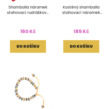
Shamballa náramek
Kostěný shamballa
stahovací rudráškový
stahovací náramek
hlazený
černobílý Jina a Jang
160 Kč
185 Kč
DO KOŠÍKU
DO KOŠÍKU