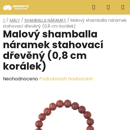
Přejít
Hledat
NÁKUP
na
obsah
KOŠÍK
Domů
/
MÁLY
/
SHAMBALLA NÁRAMKY
/
Malový shamballa náramek
stahovací dřevěný (0,8 cm korálek)
Malový shamballa
náramek stahovací
dřevěný (0,8 cm
korálek)
Průměrné
Neohodnoceno
Podrobnosti hodnocení
hodnocení
produktu
je
0,0
z
5