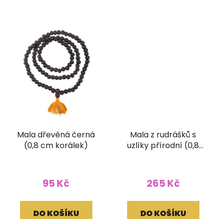
Mala dřevěná černá
Mala z rudrášků s
(0,8 cm korálek)
uzlíky přírodní (0,8
cm korálek)
95 Kč
265 Kč
DO KOŠÍKU
DO KOŠÍKU