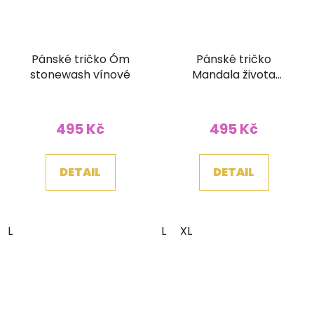
Pánské tričko Óm
Pánské tričko
stonewash vínové
Mandala života
stonewash modré
495 Kč
495 Kč
DETAIL
DETAIL
L
L
XL