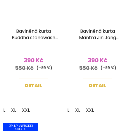
Bavlněná kurta
Bavlněná kurta
Buddha stonewash
Mantra Jin Jang
hnědá
stonewash modrá
390 Kč
390 Kč
550 Kč
550 Kč
(–29 %)
(–29 %)
DETAIL
DETAIL
L
XL
XXL
L
XL
XXL
ÚPLNÝ VÝPRODEJ
SKLADU