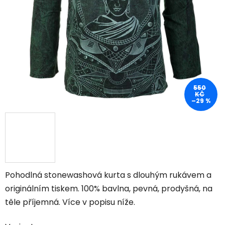
550
KČ
–29 %
Pohodlná stonewashová kurta s dlouhým rukávem a
originálním tiskem
. 100% bavlna, pevná, prodyšná, na
těle příjemná. Více v popisu níže.