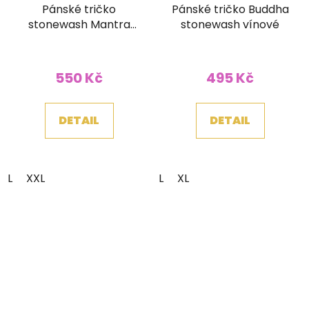
Pánské tričko
Pánské tričko Buddha
stonewash Mantra
stonewash vínové
Óm zelené
550 Kč
495 Kč
DETAIL
DETAIL
L
XXL
L
XL