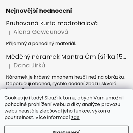
Nejnovější hodnocení
Pruhovaná kurta modrofialová
Alena Gawdunová
|
Hodnocení produktu je 5 z 5 hvězdiček.
Příjemný a pohodlný materiál.
Měděný náramek Mantra Óm (šířka 15 mm)
Dana Jirků
|
Hodnocení produktu je 5 z 5 hvězdiček.
Náramek je krásný, mnohem hezčí než na obrázku.
Doporučuji obchod, rychlé dodání zboží i skvělá
komunikace
Cookies je i tady! Slouží k tomu, abych Vám umožnil
Indický sárong z rayonu Nazar světle modrý
pohodlné prohlížení webu a díky analýze provozu
webu neustále zlepšoval jeho funkce, výkon a
Petra Hejátková
|
Hodnocení produktu je 5 z 5 hvězdiček.
použitelnost. Více informací
zde
.
Příjemný sárong, krásná barva
Nastavení