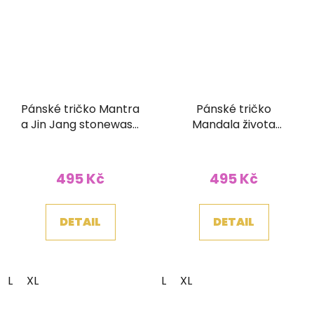
Pánské tričko Mantra
Pánské tričko
a Jin Jang stonewash
Mandala života
hnědé
stonewash hnědé
495 Kč
495 Kč
DETAIL
DETAIL
L
XL
L
XL