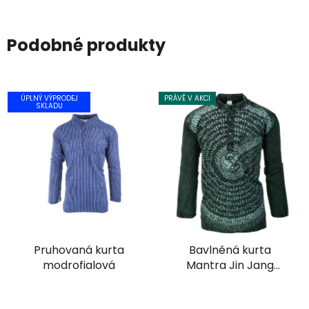
Podobné produkty
ÚPLNÝ VÝPRODEJ
PRÁVĚ V AKCI
SKLADU
Pruhovaná kurta
Bavlněná kurta
modrofialová
Mantra Jin Jang
stonewash zelená
Průměrné
Průměrné