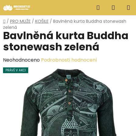
Přejít
Hledat
NÁKUP
na
obsah
KOŠÍK
Domů
/
PRO MUŽE
/
KOŠILE
/
Bavlněná kurta Buddha stonewash
zelená
Bavlněná kurta Buddha
stonewash zelená
Průměrné
Neohodnoceno
Podrobnosti hodnocení
hodnocení
PRÁVĚ V AKCI
produktu
je
0,0
z
5
hvězdiček.