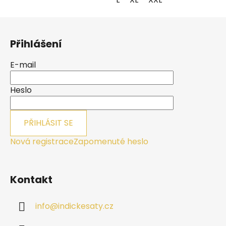
Z
á
Přihlášení
p
a
E-mail
t
í
Heslo
PŘIHLÁSIT SE
Nová registrace
Zapomenuté heslo
Kontakt
info
@
indickesaty.cz