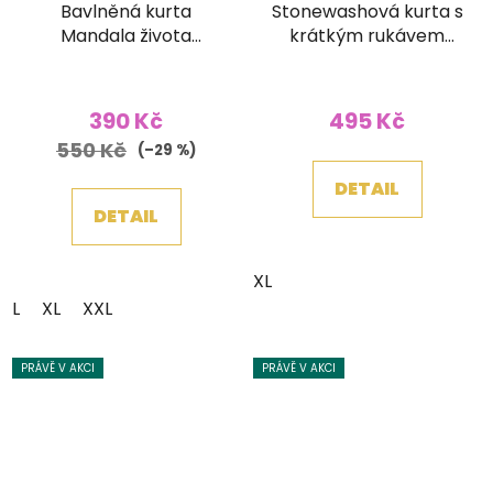
Bavlněná kurta
Stonewashová kurta s
Mandala života
krátkým rukávem
stonewash šedá
světle modrá
390 Kč
495 Kč
550 Kč
(–29 %)
DETAIL
DETAIL
XL
L
XL
XXL
PRÁVĚ V AKCI
PRÁVĚ V AKCI