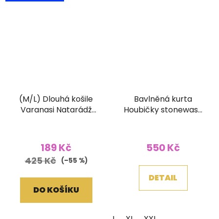
(M/L) Dlouhá košile
Bavlněná kurta
Varanasi Natarádž
Houbičky stonewash
fialová
hnědá
189 Kč
550 Kč
425 Kč
(–55 %)
DETAIL
DO KOŠÍKU
L
XL
XXL