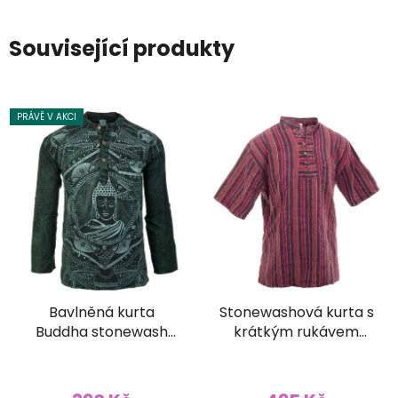
Související produkty
PRÁVĚ V AKCI
Bavlněná kurta
Stonewashová kurta s
Buddha stonewash
krátkým rukávem
zelená
růžovofialová