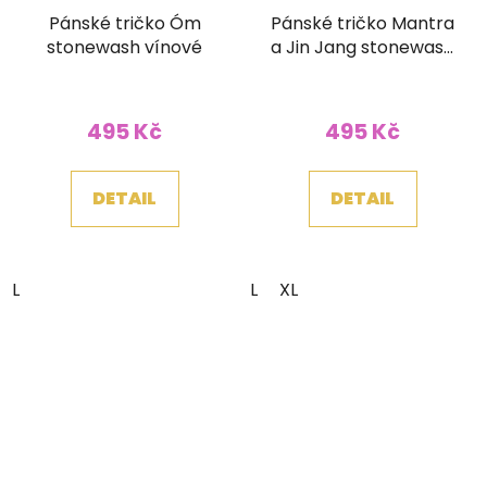
Pánské tričko Óm
Pánské tričko Mantra
stonewash vínové
a Jin Jang stonewash
zelené
495 Kč
495 Kč
DETAIL
DETAIL
L
L
XL