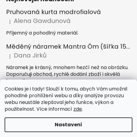
Pruhovaná kurta modrofialová
Alena Gawdunová
|
Hodnocení produktu je 5 z 5 hvězdiček.
Příjemný a pohodlný materiál.
Měděný náramek Mantra Óm (šířka 15 mm)
Dana Jirků
|
Hodnocení produktu je 5 z 5 hvězdiček.
Náramek je krásný, mnohem hezčí než na obrázku.
Doporučuji obchod, rychlé dodání zboží i skvělá
komunikace
Cookies je i tady! Slouží k tomu, abych Vám umožnil
Indický sárong z rayonu Nazar světle modrý
pohodlné prohlížení webu a díky analýze provozu
webu neustále zlepšoval jeho funkce, výkon a
Petra Hejátková
|
Hodnocení produktu je 5 z 5 hvězdiček.
použitelnost. Více informací
zde
.
Příjemný sárong, krásná barva
Nastavení