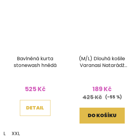
Bavlněná kurta
(M/L) Dlouhá košile
stonewash hnědá
Varanasi Natarádž
světle fialová
525 Kč
189 Kč
425 Kč
(–55 %)
DETAIL
DO KOŠÍKU
L
XXL