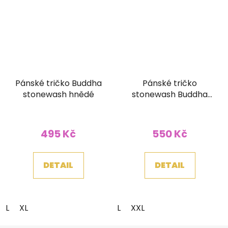
Pánské tričko Buddha
Pánské tričko
stonewash hnědé
stonewash Buddha
zelené
495 Kč
550 Kč
DETAIL
DETAIL
L
XL
L
XXL