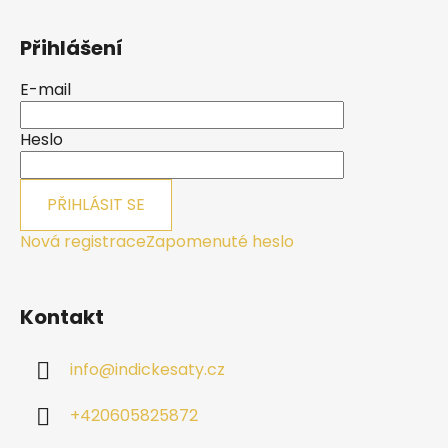
Z
á
Přihlášení
p
a
E-mail
t
í
Heslo
PŘIHLÁSIT SE
Nová registrace
Zapomenuté heslo
Kontakt
info
@
indickesaty.cz
+420605825872