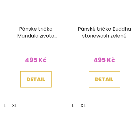
Pánské tričko
Pánské tričko Buddha
Mandala života
stonewash zelené
stonewash hnědé
495 Kč
495 Kč
DETAIL
DETAIL
L
XL
L
XL