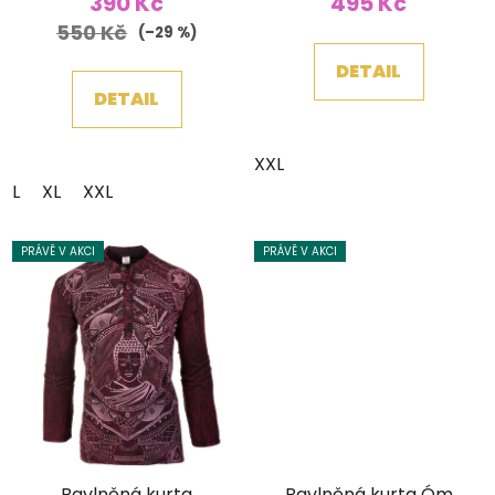
390 Kč
495 Kč
550 Kč
(–29 %)
DETAIL
DETAIL
XXL
L
XL
XXL
PRÁVĚ V AKCI
PRÁVĚ V AKCI
Bavlněná kurta
Bavlněná kurta Óm