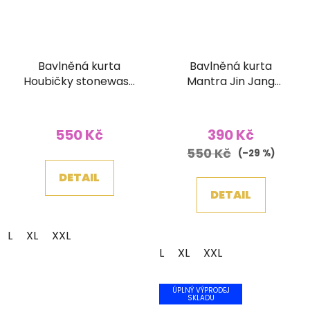
Bavlněná kurta
Bavlněná kurta
Houbičky stonewash
Mantra Jin Jang
zelená
stonewash zelená
Průměrné
hodnocení
550 Kč
390 Kč
produktu
550 Kč
(–29 %)
je
DETAIL
5,0
DETAIL
z
5
L
XL
XXL
hvězdiček.
L
XL
XXL
ÚPLNÝ VÝPRODEJ
SKLADU