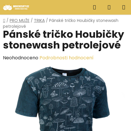
Přejít
Hledat
NÁKUP
na
obsah
KOŠÍK
Domů
/
PRO MUŽE
/
TRIKA
/
Pánské tričko Houbičky stonewash
petrolejové
Pánské tričko Houbičky
stonewash petrolejové
Průměrné
Neohodnoceno
Podrobnosti hodnocení
hodnocení
produktu
je
0,0
z
5
hvězdiček.