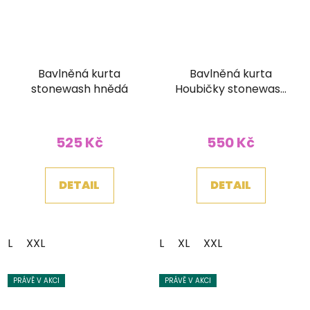
Bavlněná kurta
Bavlněná kurta
stonewash hnědá
Houbičky stonewash
modrá
525 Kč
550 Kč
DETAIL
DETAIL
L
XXL
L
XL
XXL
PRÁVĚ V AKCI
PRÁVĚ V AKCI