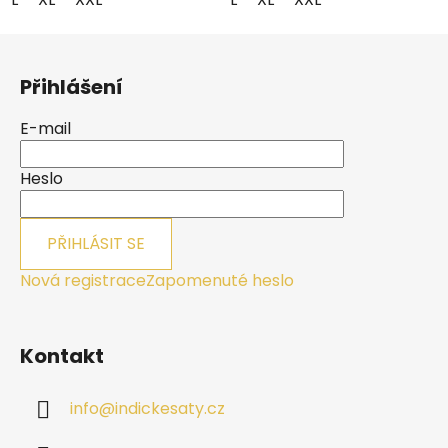
Z
á
Přihlášení
p
a
E-mail
t
í
Heslo
PŘIHLÁSIT SE
Nová registrace
Zapomenuté heslo
Kontakt
info
@
indickesaty.cz