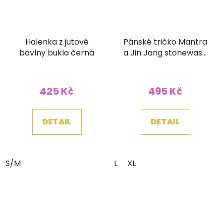
Halenka z jutové
Pánské tričko Mantra
bavlny bukla černá
a Jin Jang stonewash
hnědé
425 Kč
495 Kč
DETAIL
DETAIL
S/M
L
XL