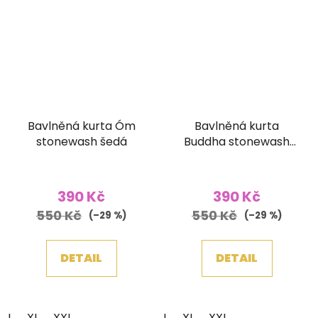
Bavlněná kurta Óm
Bavlněná kurta
stonewash šedá
Buddha stonewash
zelená
390 Kč
390 Kč
550 Kč
550 Kč
(–29 %)
(–29 %)
DETAIL
DETAIL
L
XL
XXL
L
XL
XXL