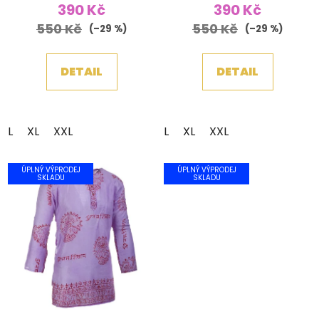
390 Kč
390 Kč
550 Kč
550 Kč
(–29 %)
(–29 %)
DETAIL
DETAIL
L
XL
XXL
L
XL
XXL
ÚPLNÝ VÝPRODEJ
ÚPLNÝ VÝPRODEJ
SKLADU
SKLADU