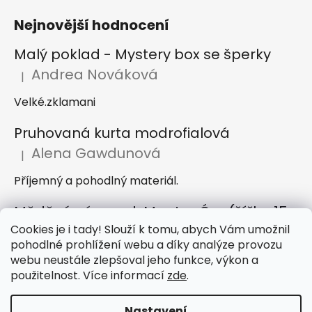
Nejnovější hodnocení
Malý poklad - Mystery box se šperky
Andrea Nováková
|
Hodnocení produktu je 2 z 5 hvězdiček.
Velké.zklamani
Pruhovaná kurta modrofialová
Alena Gawdunová
|
Hodnocení produktu je 5 z 5 hvězdiček.
Příjemný a pohodlný materiál.
Měděný náramek Mantra Óm (šířka 15 mm)
Cookies je i tady! Slouží k tomu, abych Vám umožnil
Dana Jirků
|
Hodnocení produktu je 5 z 5 hvězdiček.
pohodlné prohlížení webu a díky analýze provozu
Náramek je krásný, mnohem hezčí než na obrázku.
webu neustále zlepšoval jeho funkce, výkon a
Doporučuji obchod, rychlé dodání zboží i skvělá
použitelnost. Více informací
zde
.
komunikace
Nastavení