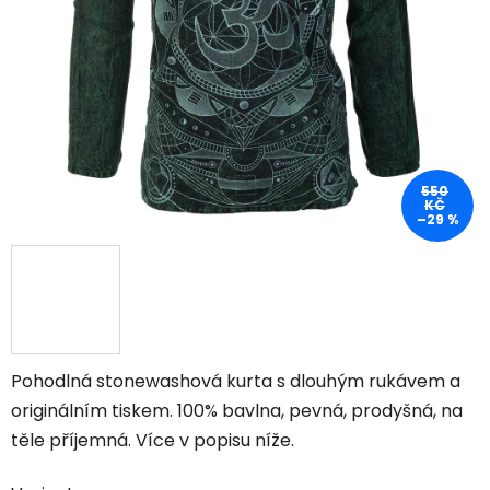
550
KČ
–29 %
Pohodlná stonewashová kurta s dlouhým rukávem a
originálním tiskem
. 100% bavlna, pevná, prodyšná, na
těle příjemná. Více v popisu níže.