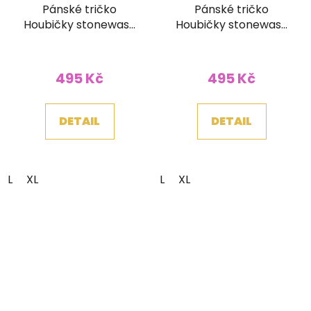
Pánské tričko
Pánské tričko
Houbičky stonewash
Houbičky stonewash
šedé
hnědé
495 Kč
495 Kč
DETAIL
DETAIL
L
XL
L
XL