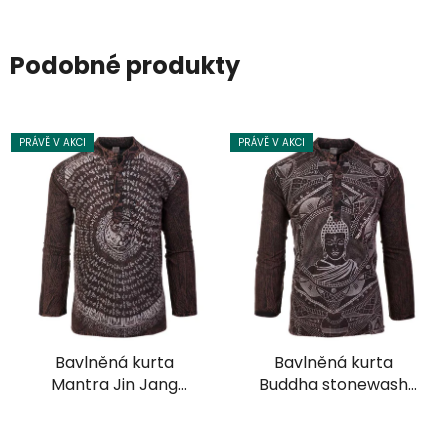
Podobné produkty
PRÁVĚ V AKCI
PRÁVĚ V AKCI
Bavlněná kurta
Bavlněná kurta
Mantra Jin Jang
Buddha stonewash
stonewash hnědá
hnědá