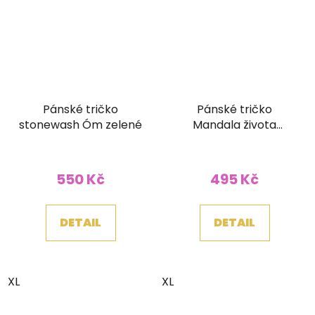
Pánské tričko
Pánské tričko
stonewash Óm zelené
Mandala života
stonewash vínové
550 Kč
495 Kč
DETAIL
DETAIL
XL
XL