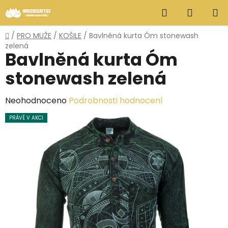
Přejít
Hledat
NÁKUP
na
obsah
KOŠÍK
Domů
/
PRO MUŽE
/
KOŠILE
/
Bavlněná kurta Óm stonewash
zelená
Bavlněná kurta Óm
stonewash zelená
Průměrné
Neohodnoceno
Podrobnosti hodnocení
hodnocení
PRÁVĚ V AKCI
produktu
je
0,0
z
5
hvězdiček.