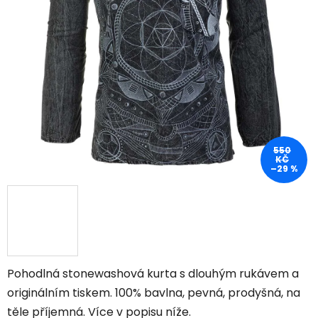
550
KČ
–29 %
Pohodlná stonewashová kurta s dlouhým rukávem a
originálním tiskem
. 100% bavlna, pevná, prodyšná, na
těle příjemná. Více v popisu níže.