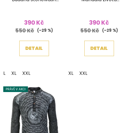
šedá
stonewash modrá
390 Kč
390 Kč
550 Kč
550 Kč
(–29 %)
(–29 %)
DETAIL
DETAIL
L
XL
XXL
XL
XXL
PRÁVĚ V AKCI