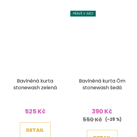
PRÁVĚ V AKCI
Bavlněná kurta
Bavlněná kurta Óm
stonewash zelená
stonewash šedá
525 Kč
390 Kč
550 Kč
(–29 %)
DETAIL