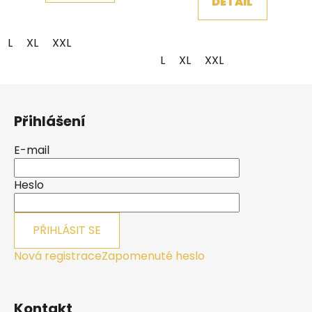
DETAIL
L
XL
XXL
L
XL
XXL
Z
á
Přihlášení
p
a
E-mail
t
í
Heslo
PŘIHLÁSIT SE
Nová registrace
Zapomenuté heslo
Kontakt