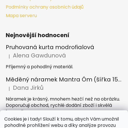
Podmínky ochrany osobních údajů
Mapa serveru
Nejnovější hodnocení
Pruhovaná kurta modrofialová
Alena Gawdunová
|
Hodnocení produktu je 5 z 5 hvězdiček.
Příjemný a pohodlný materiál.
Měděný náramek Mantra Óm (šířka 15 mm)
Dana Jirků
|
Hodnocení produktu je 5 z 5 hvězdiček.
Náramek je krásný, mnohem hezčí než na obrázku.
Doporučuji obchod, rychlé dodání zboží i skvělá
komunikace
Cookies je i tady! Slouží k tomu, abych Vám umožnil
Indický sárong z rayonu Nazar světle modrý
pohodlné prohlížení webu a díky analýze provozu