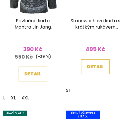
Bavlněná kurta
Stonewashová kurta s
Mantra Jin Jang
krátkým rukávem
stonewash šedá
světle modrá
390 Kč
495 Kč
550 Kč
(–29 %)
DETAIL
DETAIL
XL
L
XL
XXL
PRÁVĚ V AKCI
ÚPLNÝ VÝPRODEJ
SKLADU