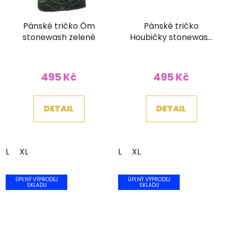
Pánské tričko Óm
Pánské tričko
stonewash zelené
Houbičky stonewash
šedé
495 Kč
495 Kč
DETAIL
DETAIL
L
XL
L
XL
ÚPLNÝ VÝPRODEJ
ÚPLNÝ VÝPRODEJ
SKLADU
SKLADU