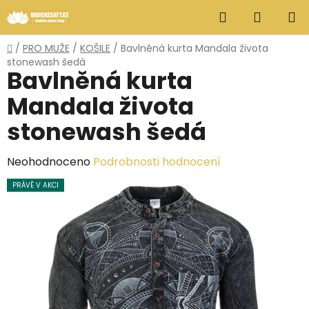
Přejít
Hledat
NÁKUP
na
obsah
KOŠÍK
Domů
/
PRO MUŽE
/
KOŠILE
/
Bavlněná kurta Mandala života
stonewash šedá
Bavlněná kurta
Mandala života
stonewash šedá
Průměrné
Neohodnoceno
Podrobnosti hodnocení
hodnocení
PRÁVĚ V AKCI
produktu
je
0,0
z
5
hvězdiček.