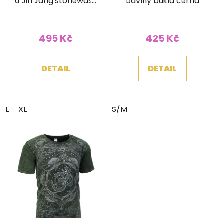
a Jin Jang stonewash
bavlny bukla černá
hnědé
495 Kč
425 Kč
DETAIL
DETAIL
L
XL
S/M