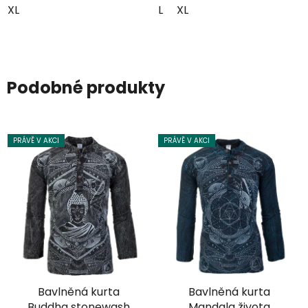
XL
L
XL
Podobné produkty
PRÁVĚ V AKCI
PRÁVĚ V AKCI
Bavlněná kurta
Bavlněná kurta
Buddha stonewash
Mandala života