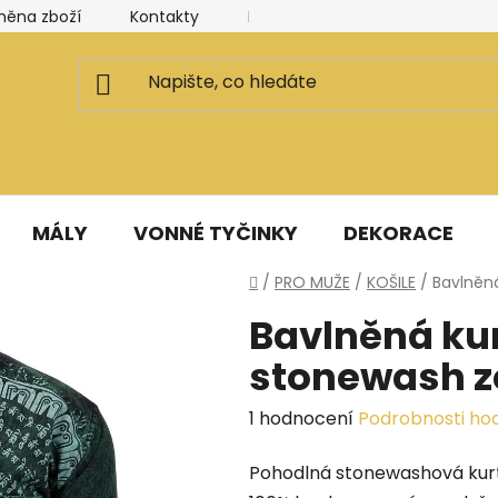
měna zboží
Kontakty
Kancelář a ateliér
Blog
MÁLY
VONNÉ TYČINKY
DEKORACE
Domů
/
PRO MUŽE
/
KOŠILE
/
Bavlněn
Bavlněná ku
stonewash z
Průměrné
1 hodnocení
Podrobnosti ho
hodnocení
Pohodlná stonewashová kurt
produktu