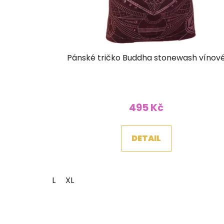
Pánské tričko Buddha stonewash vínov
495 Kč
DETAIL
L
XL