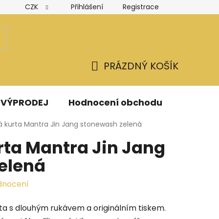
CZK
Přihlášení
Registrace
Hodnocení obchodu
Obchodní podmínky
Podmínk
PRÁZDNÝ KOŠÍK
NÁKUPNÍ
KOŠÍK
VÝPRODEJ
Hodnocení obchodu
Kontak
á kurta Mantra Jin Jang stonewash zelená
rta Mantra Jin Jang
elená
dnocení
a s dlouhým rukávem a originálním tiskem
.