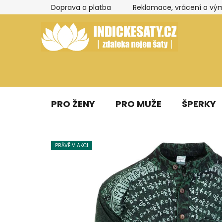
Přejít
Doprava a platba
Reklamace, vrácení a vý
na
obsah
PRO ŽENY
PRO MUŽE
ŠPERKY
PRÁVĚ V AKCI