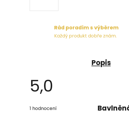
Rád poradím s výběrem
Každý produkt dobře znám.
Popis
5,0
Průměrné
hodnocení
Bavlněná
1 hodnocení
produktu
je
5,0
z
5