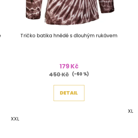
é
Tričko batika hnědé s dlouhým rukávem
179 Kč
450 Kč
(–60 %)
DETAIL
XL
XXL