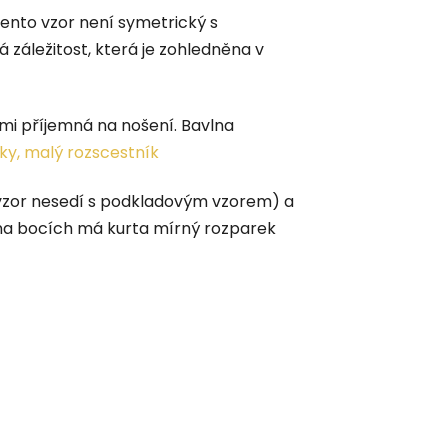
tento vzor není symetrický s
 záležitost, která je zohledněna v
elmi příjemná na nošení. Bavlna
ky, malý rozscestník
 vzor nesedí s podkladovým vzorem) a
 na bocích má kurta mírný rozparek