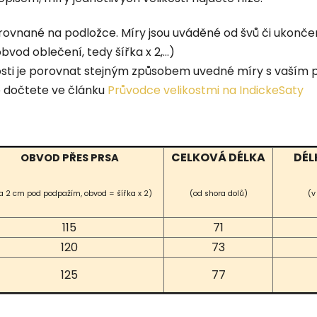
rovnané na podložce. Míry jsou uváděné od švů či ukonče
vod oblečení, tedy šířka x 2,...)
ikosti je porovnat stejným způsobem uvedné míry s vaš
e dočtete ve článku
Průvodce velikostmi na IndickeSaty
CELKOVÁ DÉLKA
DÉL
OBVOD PŘES PRSA
a 2 cm pod podpažím, obvod = šířka x 2)
(od shora dolů)
(v
115
71
120
73
125
77