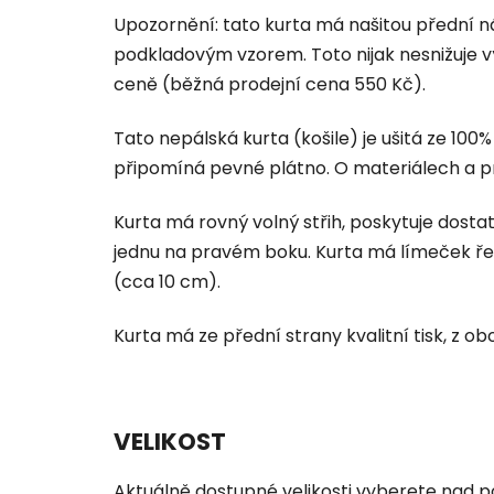
hvězdiček.
Upozornění: tato kurta má našitou přední n
podkladovým vzorem. Toto nijak nesnižuje vý
ceně (běžná prodejní cena 550 Kč).
Tato nepálská kurta (košile) je ušitá ze 100
připomíná pevné plátno. O materiálech a p
Kurta má rovný volný střih, poskytuje dostat
jednu na pravém boku.
Kurta má límeček ře
(cca 10 cm).
Kurta má ze přední strany kvalitní tisk, z ob
VELIKOST
Aktuálně dostupné velikosti vyberete nad po