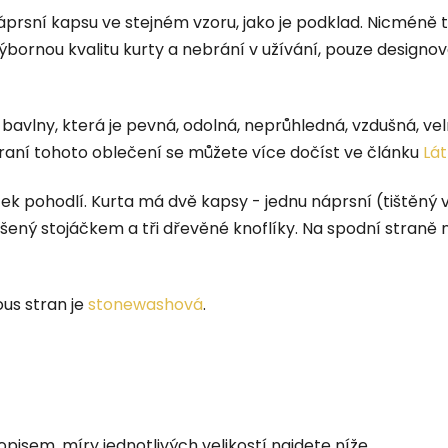
áprsní kapsu ve stejném vzoru, jako je podklad. Nicméně 
bornou kvalitu kurty a nebrání v užívání, pouze designová
% bavlny, která je pevná, odolná, neprůhledná, vzdušná, v
raní tohoto oblečení se můžete více dočíst ve článku
Lát
ek pohodlí. K
urta má dvě kapsy - jednu náprsní (tištěný
šený stojáčkem a tři dřevěné knoflíky. Na spodní straně
ous stran je
stonewashová
.
pisem, míry jednotlivých velikostí najdete níže.