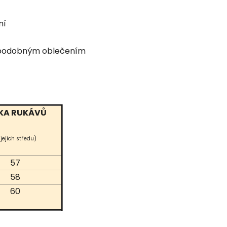
ní
ím podobným oblečením
KA RUKÁVŮ
 jejich středu)
57
58
60