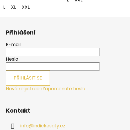
L
XL
XXL
Z
á
Přihlášení
p
a
E-mail
t
í
Heslo
PŘIHLÁSIT SE
Nová registrace
Zapomenuté heslo
Kontakt
info
@
indickesaty.cz