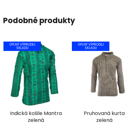
Podobné produkty
ÚPLNÝ VÝPRODEJ
ÚPLNÝ VÝPRODEJ
SKLADU
SKLADU
Indická košile Mantra
Pruhovaná kurta
zelená
zelená
Průměrné