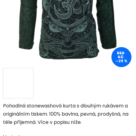
550
KČ
–29 %
Pohodlná stonewashová kurta s dlouhým rukávem a
originálním tiskem
. 100% bavlna, pevná, prodyšná, na
těle příjemná. Více v popisu níže.