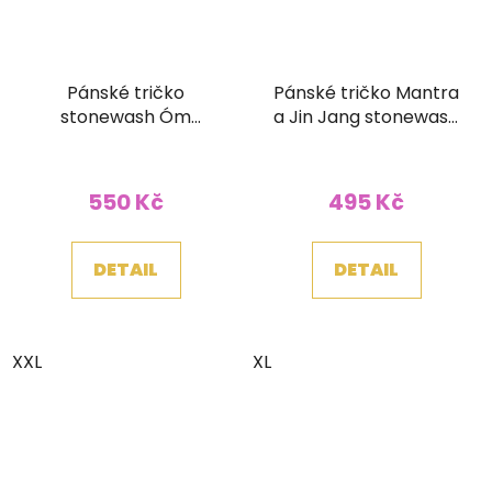
Pánské tričko
Pánské tričko Mantra
stonewash Óm
a Jin Jang stonewash
modré
vínové
550 Kč
495 Kč
DETAIL
DETAIL
XXL
XL