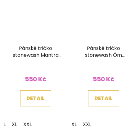
Pánské tričko
Pánské tričko
stonewash Mantra
stonewash Óm
Óm šedé
vínové
Průměrné
hodnocení
550 Kč
550 Kč
produktu
je
DETAIL
DETAIL
5,0
z
5
L
XL
XXL
XL
XXL
hvězdiček.