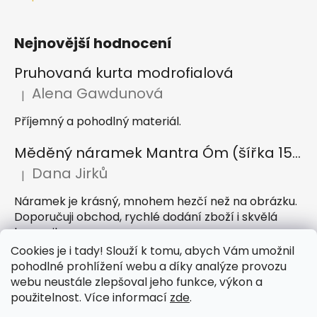
Nejnovější hodnocení
Pruhovaná kurta modrofialová
Alena Gawdunová
|
Hodnocení produktu je 5 z 5 hvězdiček.
Příjemný a pohodlný materiál.
Měděný náramek Mantra Óm (šířka 15 mm)
Dana Jirků
|
Hodnocení produktu je 5 z 5 hvězdiček.
Náramek je krásný, mnohem hezčí než na obrázku.
Doporučuji obchod, rychlé dodání zboží i skvělá
komunikace
Cookies je i tady! Slouží k tomu, abych Vám umožnil
Indický sárong z rayonu Nazar světle modrý
pohodlné prohlížení webu a díky analýze provozu
webu neustále zlepšoval jeho funkce, výkon a
Petra Hejátková
|
Hodnocení produktu je 5 z 5 hvězdiček.
použitelnost. Více informací
zde
.
Příjemný sárong, krásná barva