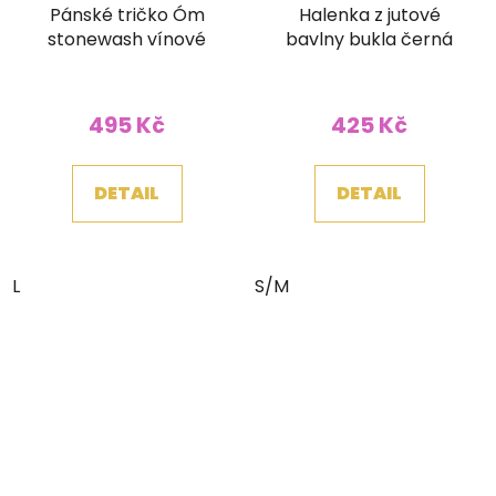
Pánské tričko Óm
Halenka z jutové
stonewash vínové
bavlny bukla černá
495 Kč
425 Kč
DETAIL
DETAIL
L
S/M