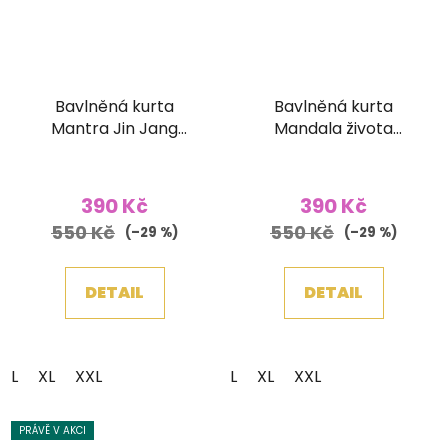
Bavlněná kurta
Bavlněná kurta
Mantra Jin Jang
Mandala života
stonewash vínová
stonewash vínová
390 Kč
390 Kč
550 Kč
550 Kč
(–29 %)
(–29 %)
DETAIL
DETAIL
L
XL
XXL
L
XL
XXL
PRÁVĚ V AKCI