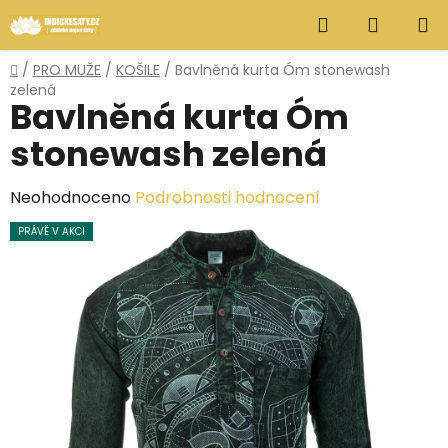
Přejít
Hledat
NÁKUP
na
obsah
KOŠÍK
Domů
/
PRO MUŽE
/
KOŠILE
/
Bavlněná kurta Óm stonewash
zelená
Bavlněná kurta Óm
stonewash zelená
Průměrné
Neohodnoceno
Podrobnosti hodnocení
hodnocení
PRÁVĚ V AKCI
produktu
je
0,0
z
5
hvězdiček.