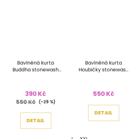
Bavlněná kurta
Bavlněná kurta
Buddha stonewash
Houbičky stonewash
vínová
šedomodrá
390 Kč
550 Kč
550 Kč
(–29 %)
DETAIL
DETAIL
L
XXL