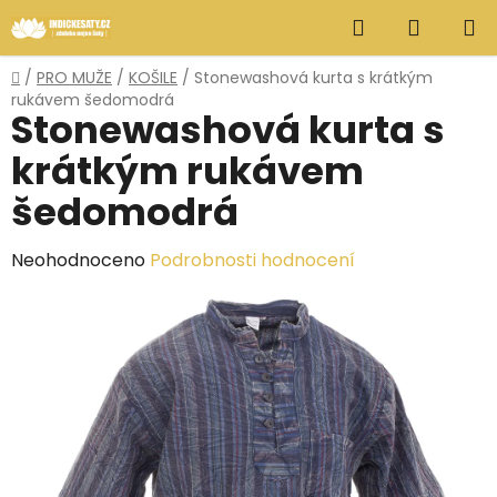
Přejít
Hledat
NÁKUP
na
obsah
KOŠÍK
Domů
/
PRO MUŽE
/
KOŠILE
/
Stonewashová kurta s krátkým
rukávem šedomodrá
Stonewashová kurta s
krátkým rukávem
šedomodrá
Průměrné
Neohodnoceno
Podrobnosti hodnocení
hodnocení
produktu
je
0,0
z
5
hvězdiček.