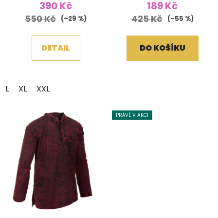
390 Kč
189 Kč
550 Kč
425 Kč
(–29 %)
(–55 %)
DETAIL
DO KOŠÍKU
L
XL
XXL
PRÁVĚ V AKCI