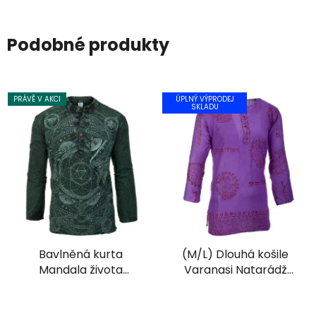
Podobné produkty
PRÁVĚ V AKCI
ÚPLNÝ VÝPRODEJ
SKLADU
Bavlněná kurta
(M/L) Dlouhá košile
Mandala života
Varanasi Natarádž
stonewash zelená
fialová