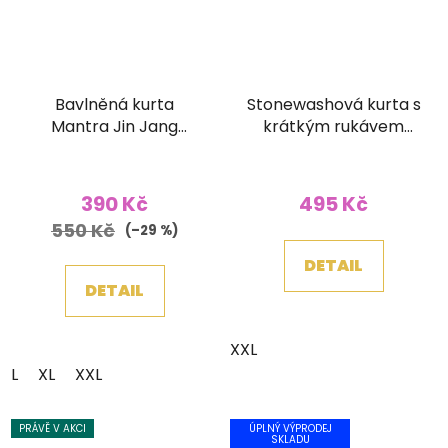
Bavlněná kurta
Stonewashová kurta s
Mantra Jin Jang
krátkým rukávem
stonewash vínová
růžovofialová
390 Kč
495 Kč
550 Kč
(–29 %)
DETAIL
DETAIL
XXL
L
XL
XXL
PRÁVĚ V AKCI
ÚPLNÝ VÝPRODEJ
SKLADU