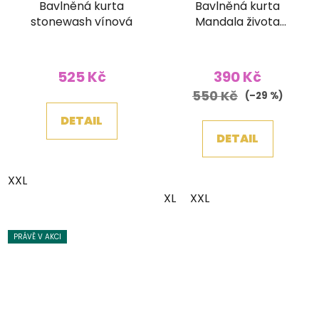
Bavlněná kurta
Bavlněná kurta
stonewash vínová
Mandala života
stonewash modrá
525 Kč
390 Kč
550 Kč
(–29 %)
DETAIL
DETAIL
XXL
XL
XXL
PRÁVĚ V AKCI