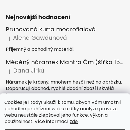
Nejnovější hodnocení
Pruhovaná kurta modrofialová
Alena Gawdunová
|
Hodnocení produktu je 5 z 5 hvězdiček.
Příjemný a pohodlný materiál.
Měděný náramek Mantra Óm (šířka 15 mm)
Dana Jirků
|
Hodnocení produktu je 5 z 5 hvězdiček.
Náramek je krásný, mnohem hezčí než na obrázku.
Doporučuji obchod, rychlé dodání zboží i skvělá
komunikace
Cookies je i tady! Slouží k tomu, abych Vám umožnil
Indický sárong z rayonu Nazar světle modrý
pohodlné prohlížení webu a díky analýze provozu
webu neustále zlepšoval jeho funkce, výkon a
Petra Hejátková
|
Hodnocení produktu je 5 z 5 hvězdiček.
použitelnost. Více informací
zde
.
Příjemný sárong, krásná barva