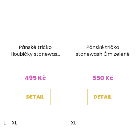
Pánské tričko
Pánské tričko
Houbičky stonewash
stonewash Óm zelené
šedé
495 Kč
550 Kč
DETAIL
DETAIL
L
XL
XL