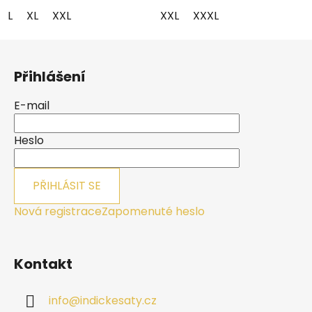
hvězdiček.
L
XL
XXL
XXL
XXXL
Z
á
Přihlášení
p
a
E-mail
t
í
Heslo
PŘIHLÁSIT SE
Nová registrace
Zapomenuté heslo
Kontakt
info
@
indickesaty.cz