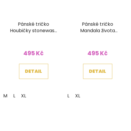
Pánské tričko
Pánské tričko
Houbičky stonewash
Mandala života
petrolejové
stonewash zelené
495 Kč
495 Kč
DETAIL
DETAIL
M
L
XL
L
XL