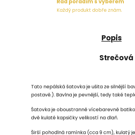
Rád poradím s výběrem
Každý produkt dobře znám.
Popis
Strečová 
Tato nepálská šatovka je ušita ze silnější 
postavě.). Bavlna je pevnější, tedy také tep
Šatovka je oboustranně vícebarevně batiko
dvě kulaté kapsičky velikostí na dlaň.
Širší pohodlná ramínka (cca 9 cm), kulatý j