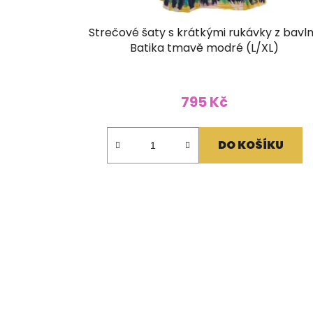
Strečové šaty s krátkými rukávky z bavl
Batika tmavě modré (L/XL)
795 Kč
DO KOŠÍKU