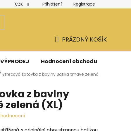
CZK
Přihlášení
Registrace
Hodnocení obchodu
Obchodní podmínky
Podmínk
PRÁZDNÝ KOŠÍK
NÁKUPNÍ
KOŠÍK
VÝPRODEJ
Hodnocení obchodu
Kontak
/
Strečová šatovka z bavlny Batika tmavě zelená
ovka z bavlny
 zelená (XL)
 hodnocení
střižená, s originální oboustrannou batikou.