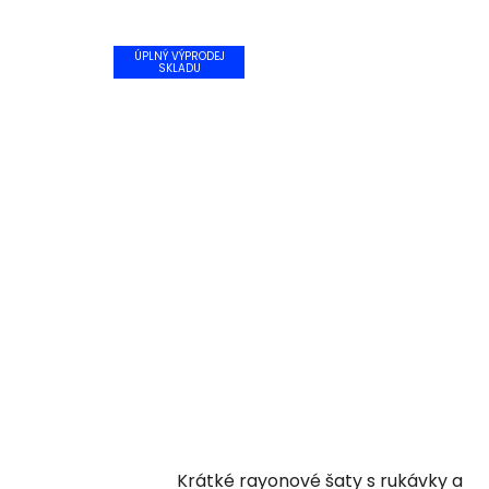
ÚPLNÝ VÝPRODEJ
SKLADU
Krátké rayonové šaty s rukávky a