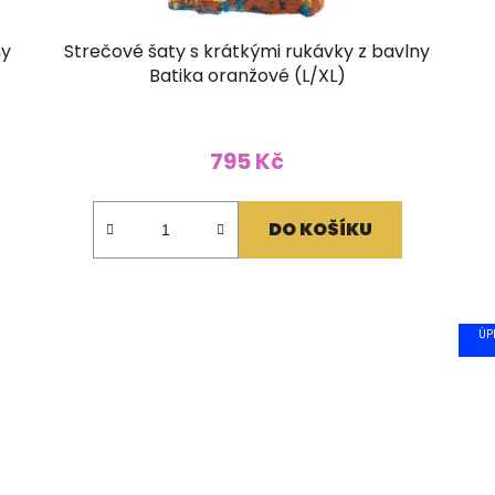
ny
Strečové šaty s krátkými rukávky z bavlny
Batika oranžové (L/XL)
795 Kč
DO KOŠÍKU
ÚP