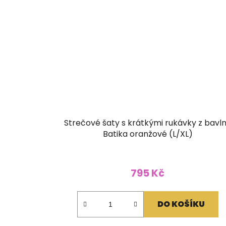
Strečové šaty s krátkými rukávky z bavl
Batika oranžové (L/XL)
795 Kč
DO KOŠÍKU