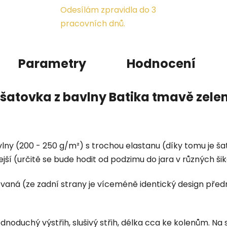
Odesílám zpravidla do 3
pracovních dnů.
Parametry
Hodnocení
šatovka z bavlny Batika tmavě zele
bavlny (200 - 250 g/m²) s trochou elastanu (díky tomu je 
lejší (určitě se bude hodit od podzimu do jara v různých 
vaná (ze zadní strany je víceméně identický design před
ednoduchý výstřih, slušivý střih, délka cca ke kolenům. Na