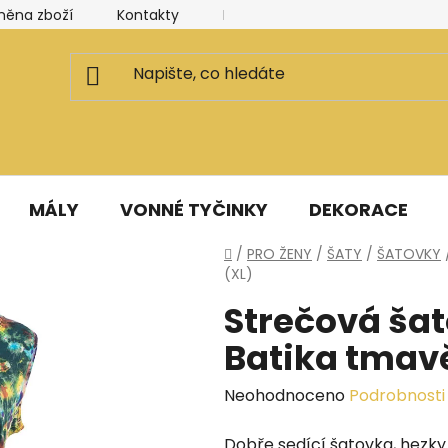
měna zboží
Kontakty
Kancelář a ateliér
Blog
MÁLY
VONNÉ TYČINKY
DEKORACE
Domů
/
PRO ŽENY
/
ŠATY
/
ŠATOVKY
(XL)
Strečová šat
Batika tmavě
Průměrné
Neohodnoceno
Podrobnosti
hodnocení
Dobře sedící šatovka, hezky 