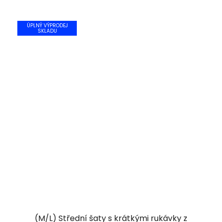
ÚPLNÝ VÝPRODEJ
SKLADU
(M/L) Střední šaty s krátkými rukávky z