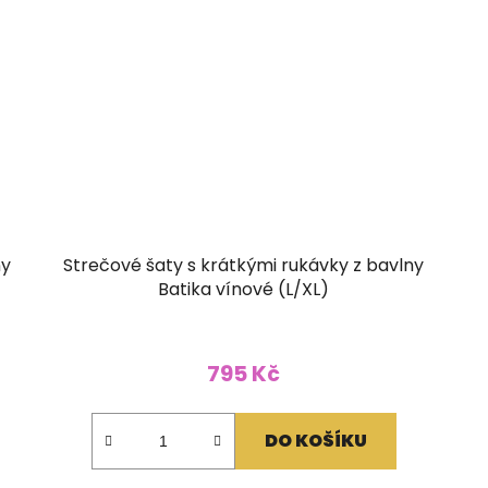
ny
Strečové šaty s krátkými rukávky z bavlny
Batika vínové (L/XL)
795 Kč
DO KOŠÍKU