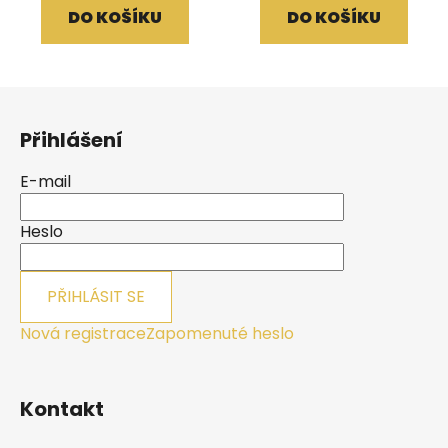
DO KOŠÍKU
DO KOŠÍKU
Z
á
Přihlášení
p
a
E-mail
t
í
Heslo
PŘIHLÁSIT SE
Nová registrace
Zapomenuté heslo
Kontakt