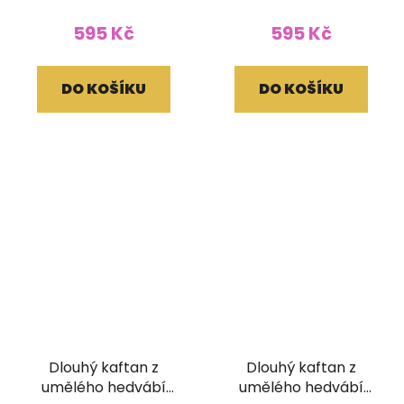
hodnocení
595 Kč
595 Kč
produktu
je
DO KOŠÍKU
DO KOŠÍKU
5,0
z
5
hvězdiček.
Dlouhý kaftan z
Dlouhý kaftan z
umělého hedvábí
umělého hedvábí