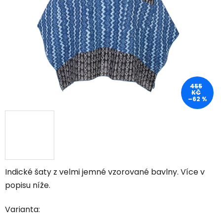
455
KČ
–62 %
Indické šaty z velmi jemné vzorované bavlny. Více v
popisu níže.
Varianta: