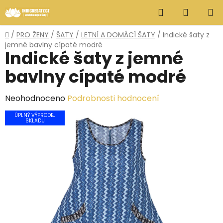
Přejít
Hledat
NÁKUP
na
obsah
KOŠÍK
Domů
/
PRO ŽENY
/
ŠATY
/
LETNÍ A DOMÁCÍ ŠATY
/
Indické šaty z
jemné bavlny cípaté modré
Indické šaty z jemné
bavlny cípaté modré
Průměrné
Neohodnoceno
Podrobnosti hodnocení
hodnocení
ÚPLNÝ VÝPRODEJ
SKLADU
produktu
je
0,0
z
5
hvězdiček.