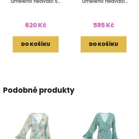
umělého hedvábí se
umělého hedvábí
žabičkováním zelený
modrozelený
620 Kč
595 Kč
DO KOŠÍKU
DO KOŠÍKU
Podobné produkty