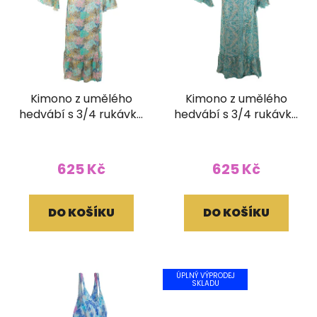
Kimono z umělého
Kimono z umělého
hedvábí s 3/4 rukávky
hedvábí s 3/4 rukávky
zelené
zelené
625 Kč
625 Kč
DO KOŠÍKU
DO KOŠÍKU
ÚPLNÝ VÝPRODEJ
SKLADU