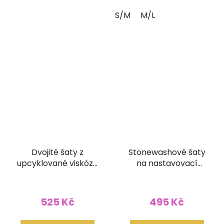
S/M
M/L
Dvojité šaty z
Stonewashové šaty
upcyklované viskózy
na nastavovací
na tenká ramínka
ramínka hnědé
barevné
525 Kč
495 Kč