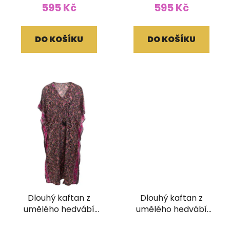
595 Kč
595 Kč
DO KOŠÍKU
DO KOŠÍKU
Dlouhý kaftan z
Dlouhý kaftan z
umělého hedvábí
umělého hedvábí
růžovočerný
černozlatý
Průměrné