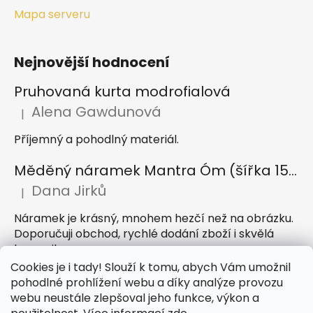
Mapa serveru
Nejnovější hodnocení
Pruhovaná kurta modrofialová
Alena Gawdunová
|
Hodnocení produktu je 5 z 5 hvězdiček.
Příjemný a pohodlný materiál.
Měděný náramek Mantra Óm (šířka 15 mm)
Dana Jirků
|
Hodnocení produktu je 5 z 5 hvězdiček.
Náramek je krásný, mnohem hezčí než na obrázku.
Doporučuji obchod, rychlé dodání zboží i skvělá
komunikace
Cookies je i tady! Slouží k tomu, abych Vám umožnil
Indický sárong z rayonu Nazar světle modrý
pohodlné prohlížení webu a díky analýze provozu
webu neustále zlepšoval jeho funkce, výkon a
Petra Hejátková
|
Hodnocení produktu je 5 z 5 hvězdiček.