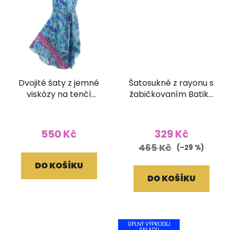
Dvojité šaty z jemné
Šatosukně z rayonu s
viskózy na tenčí
žabičkovaním Batika
ramínka
žlutá
550 Kč
329 Kč
465 Kč
(–29 %)
DO KOŠÍKU
DO KOŠÍKU
ÚPLNÝ VÝPRODEJ
SKLADU