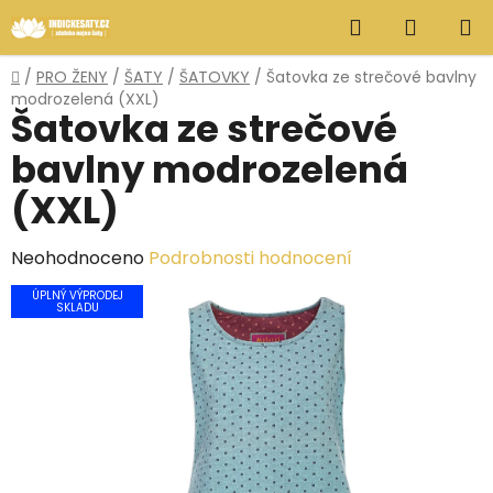
Přejít
Hledat
NÁKUP
na
obsah
KOŠÍK
Domů
/
PRO ŽENY
/
ŠATY
/
ŠATOVKY
/
Šatovka ze strečové bavlny
modrozelená (XXL)
Šatovka ze strečové
bavlny modrozelená
(XXL)
Průměrné
Neohodnoceno
Podrobnosti hodnocení
hodnocení
ÚPLNÝ VÝPRODEJ
SKLADU
produktu
je
0,0
z
5
hvězdiček.