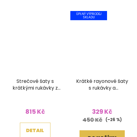
ÚPLNÝ VÝPRODEJ
SKLADU
Strečové šaty s
Krátké rayonové šaty
krátkými rukávky z
s rukávky a
bavlny Patchwork
žabičkovaním Batika
Průměrné
Batika modré
oranžové
hodnocení
815 Kč
329 Kč
produktu
450 Kč
(–26 %)
je
DETAIL
5,0