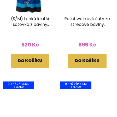
(S/M) Lehká kratší
Patchworkové šaty ze
šatovka z bavlny
strečové bavlny
modrá
stonewash
520 Kč
895 Kč
DO KOŠÍKU
DO KOŠÍKU
ÚPLNÝ VÝPRODEJ
ÚPLNÝ VÝPRODEJ
SKLADU
SKLADU