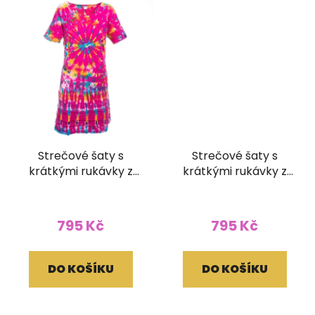
Strečové šaty s
Strečové šaty s
krátkými rukávky z
krátkými rukávky z
bavlny Batika
bavlny Batika světlé
fuchsiové (XL)
(L/XL)
795 Kč
795 Kč
DO KOŠÍKU
DO KOŠÍKU