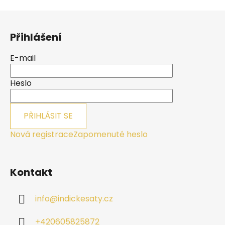
Z
á
Přihlášení
p
a
E-mail
t
í
Heslo
PŘIHLÁSIT SE
Nová registrace
Zapomenuté heslo
Kontakt
info
@
indickesaty.cz
+420605825872