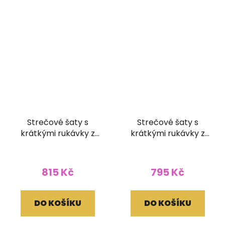
Strečové šaty s
Strečové šaty s
krátkými rukávky z
krátkými rukávky z
bavlny Patchwork
bavlny Batika vínové
Batika zelené (L/XL)
(L/XL)
815 Kč
795 Kč
DO KOŠÍKU
DO KOŠÍKU