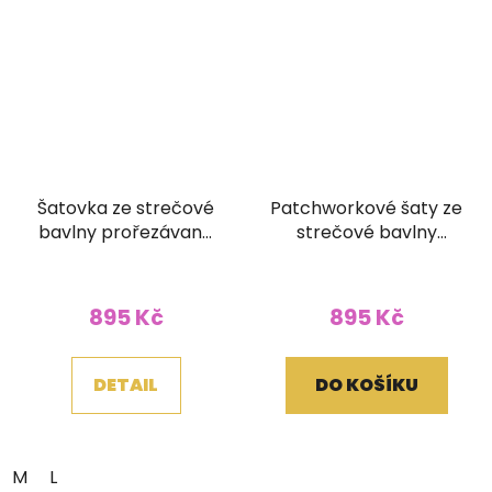
Šatovka ze strečové
Patchworkové šaty ze
bavlny prořezávaná
strečové bavlny
modrá
stonewash
895 Kč
895 Kč
DETAIL
DO KOŠÍKU
M
L