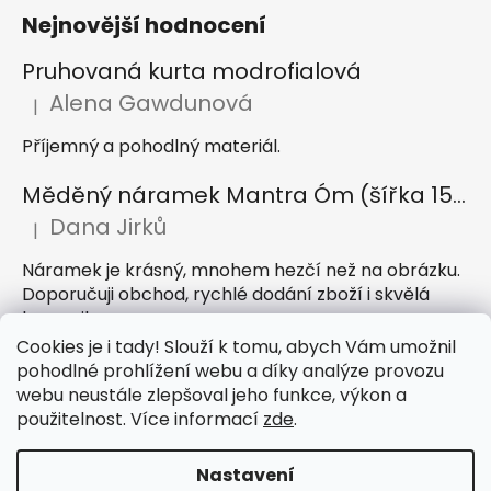
Nejnovější hodnocení
Pruhovaná kurta modrofialová
Alena Gawdunová
|
Hodnocení produktu je 5 z 5 hvězdiček.
Příjemný a pohodlný materiál.
Měděný náramek Mantra Óm (šířka 15 mm)
Dana Jirků
|
Hodnocení produktu je 5 z 5 hvězdiček.
Náramek je krásný, mnohem hezčí než na obrázku.
Doporučuji obchod, rychlé dodání zboží i skvělá
komunikace
Cookies je i tady! Slouží k tomu, abych Vám umožnil
Indický sárong z rayonu Nazar světle modrý
pohodlné prohlížení webu a díky analýze provozu
webu neustále zlepšoval jeho funkce, výkon a
Petra Hejátková
|
Hodnocení produktu je 5 z 5 hvězdiček.
použitelnost. Více informací
zde
.
Příjemný sárong, krásná barva
Nastavení