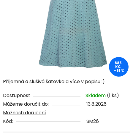
885
KČ
–51 %
Příjemná a slušivá šatovka a více v popisu :)
Dostupnost
Skladem
(1 ks)
Můžeme doručit do:
13.8.2026
Možnosti doručení
Kód:
SM26