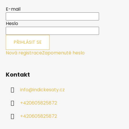
p
a
E-mail
t
í
Heslo
PŘIHLÁSIT SE
Nová registrace
Zapomenuté heslo
Kontakt
info
@
indickesaty.cz
+420605825872
+420605825872