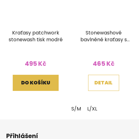
Kraťasy patchwork
Stonewashové
stonewash tisk modré
bavlněné kraťasy s
tkaným pasem a
kapsičkou modré
495 Kč
465 Kč
DO KOŠÍKU
DETAIL
S/M
L/XL
Z
á
Přihlášení