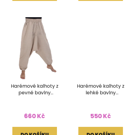
Harémové kalhoty z
Harémové kalhoty z
pevné bavlny
lehké bavlny
přírodní světlé
pruhované barevné
660 Kč
550 Kč
DO KOŠÍKU
DO KOŠÍKU