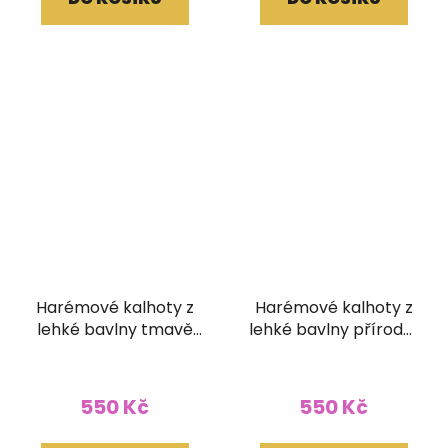
Harémové kalhoty z
Harémové kalhoty z
lehké bavlny tmavě
lehké bavlny přírodní
šedé
světlé
Průměrné
hodnocení
550 Kč
550 Kč
produktu