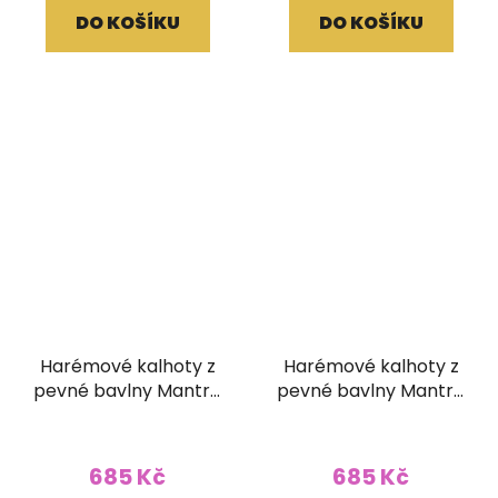
je
DO KOŠÍKU
DO KOŠÍKU
5,0
z
5
hvězdiček.
Harémové kalhoty z
Harémové kalhoty z
pevné bavlny Mantra
pevné bavlny Mantra
modré
žlutozelené
685 Kč
685 Kč