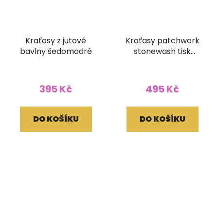
Kraťasy z jutové
Kraťasy patchwork
bavlny šedomodré
stonewash tisk
červené
395 Kč
495 Kč
DO KOŠÍKU
DO KOŠÍKU