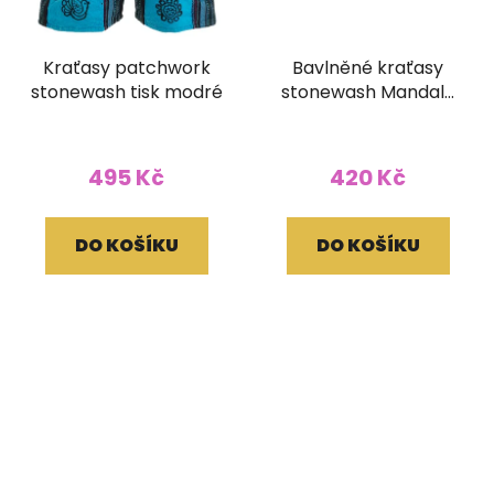
Kraťasy patchwork
Bavlněné kraťasy
stonewash tisk modré
stonewash Mandala
tkané kapsy zelené
495 Kč
420 Kč
DO KOŠÍKU
DO KOŠÍKU