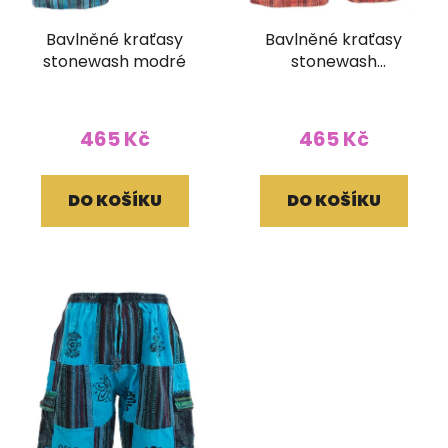
Bavlněné kraťasy
Bavlněné kraťasy
stonewash modré
stonewash
oranžovočervené
465 Kč
465 Kč
DO KOŠÍKU
DO KOŠÍKU