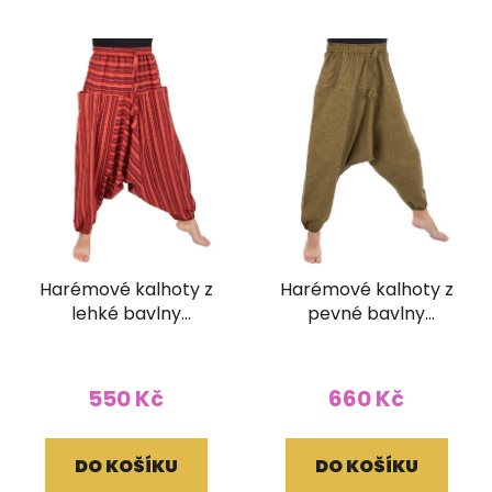
Harémové kalhoty z
Harémové kalhoty z
lehké bavlny
pevné bavlny
pruhované červené
žlutozelené
550 Kč
660 Kč
DO KOŠÍKU
DO KOŠÍKU