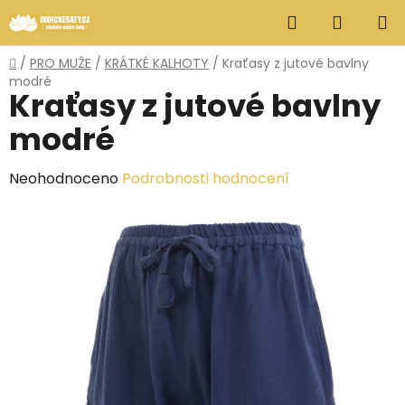
Přejít
Hledat
NÁKUP
na
obsah
KOŠÍK
Domů
/
PRO MUŽE
/
KRÁTKÉ KALHOTY
/
Kraťasy z jutové bavlny
modré
Kraťasy z jutové bavlny
modré
Průměrné
Neohodnoceno
Podrobnosti hodnocení
hodnocení
produktu
je
0,0
z
5
hvězdiček.