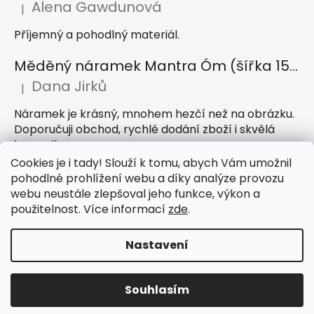
Alena Gawdunová
|
Hodnocení produktu je 5 z 5 hvězdiček.
Příjemný a pohodlný materiál.
Měděný náramek Mantra Óm (šířka 15 mm)
Dana Jirků
|
Hodnocení produktu je 5 z 5 hvězdiček.
Náramek je krásný, mnohem hezčí než na obrázku.
Doporučuji obchod, rychlé dodání zboží i skvělá
komunikace
Cookies je i tady! Slouží k tomu, abych Vám umožnil
Indický sárong z rayonu Nazar světle modrý
pohodlné prohlížení webu a díky analýze provozu
webu neustále zlepšoval jeho funkce, výkon a
Petra Hejátková
|
Hodnocení produktu je 5 z 5 hvězdiček.
použitelnost. Více informací
zde
.
Příjemný sárong, krásná barva
Nastavení
Vytvořil Shoptet
Souhlasím
Copyright 2026
IndickeSaty.cz
. Všechna práva
vyhrazena.