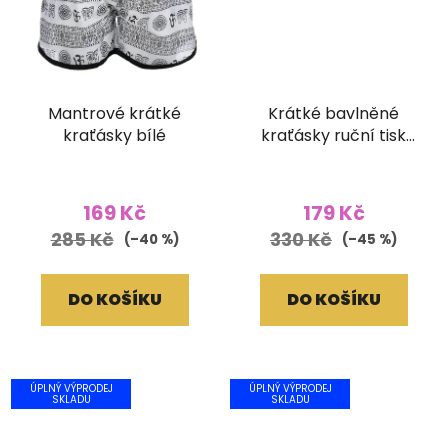
Mantrové krátké
Krátké bavlněné
kraťásky bílé
kraťásky ruční tisk
hnědé
169 Kč
179 Kč
285 Kč
330 Kč
(–40 %)
(–45 %)
DO KOŠÍKU
DO KOŠÍKU
ÚPLNÝ VÝPRODEJ
ÚPLNÝ VÝPRODEJ
SKLADU
SKLADU