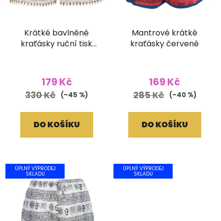
Krátké bavlněné
Mantrové krátké
kraťásky ruční tisk
kraťásky červené
bílé
179 Kč
169 Kč
330 Kč
285 Kč
(–45 %)
(–40 %)
DO KOŠÍKU
DO KOŠÍKU
ÚPLNÝ VÝPRODEJ
ÚPLNÝ VÝPRODEJ
SKLADU
SKLADU