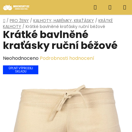
Přejít
Hledat
NÁKUP
na
obsah
KOŠÍK
Domů
/
PRO ŽENY
/
KALHOTY, HARÉMKY, KRAŤÁSKY
/
KRÁTKÉ
KALHOTY
/
Krátké bavlněné kraťásky ruční béžové
Krátké bavlněné
kraťásky ruční béžové
Průměrné
Neohodnoceno
Podrobnosti hodnocení
hodnocení
ÚPLNÝ VÝPRODEJ
SKLADU
produktu
je
0,0
z
5
hvězdiček.