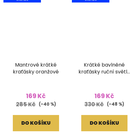
Mantrové krátké
Krátké bavlněné
kraťásky oranžové
kraťásky ruční světle
lněné
169 Kč
169 Kč
285 Kč
330 Kč
(–40 %)
(–48 %)
DO KOŠÍKU
DO KOŠÍKU