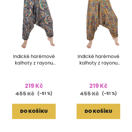
Indické harémové
Indické harémové
kalhoty z rayonu
kalhoty z rayonu
Ornament černé
Ornament žluté
219 Kč
219 Kč
455 Kč
455 Kč
(–51 %)
(–51 %)
DO KOŠÍKU
DO KOŠÍKU