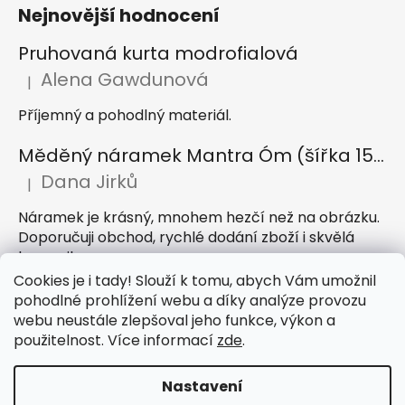
Nejnovější hodnocení
Pruhovaná kurta modrofialová
Alena Gawdunová
|
Hodnocení produktu je 5 z 5 hvězdiček.
Příjemný a pohodlný materiál.
Měděný náramek Mantra Óm (šířka 15 mm)
Dana Jirků
|
Hodnocení produktu je 5 z 5 hvězdiček.
Náramek je krásný, mnohem hezčí než na obrázku.
Doporučuji obchod, rychlé dodání zboží i skvělá
komunikace
Cookies je i tady! Slouží k tomu, abych Vám umožnil
Indický sárong z rayonu Nazar světle modrý
pohodlné prohlížení webu a díky analýze provozu
webu neustále zlepšoval jeho funkce, výkon a
Petra Hejátková
|
Hodnocení produktu je 5 z 5 hvězdiček.
použitelnost. Více informací
zde
.
Příjemný sárong, krásná barva
Nastavení