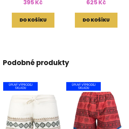
395 Kč
625 Kč
DO KOŠÍKU
DO KOŠÍKU
Podobné produkty
ÚPLNÝ VÝPRODEJ
ÚPLNÝ VÝPRODEJ
SKLADU
SKLADU