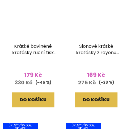
Krátké bavlněné
Slonové krátké
kraťásky ruční tisk
kraťásky z rayonu
světle hnědé
fialové
179 Kč
169 Kč
330 Kč
275 Kč
(–45 %)
(–38 %)
DO KOŠÍKU
DO KOŠÍKU
ÚPLNÝ VÝPRODEJ
ÚPLNÝ VÝPRODEJ
SKLADU
SKLADU