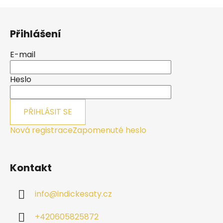
Z
á
Přihlášení
p
a
E-mail
t
í
Heslo
PŘIHLÁSIT SE
Nová registrace
Zapomenuté heslo
Kontakt
info
@
indickesaty.cz
+420605825872