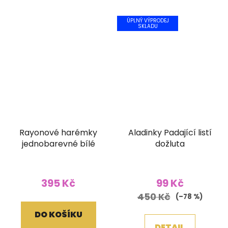
ÚPLNÝ VÝPRODEJ
SKLADU
Rayonové harémky
Aladinky Padající listí
jednobarevné bílé
dožluta
395 Kč
99 Kč
450 Kč
(–78 %)
DO KOŠÍKU
DETAIL