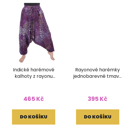
Indické harémové
Rayonové harémky
kalhoty z rayonu
jednobarevné tmavě
Mandaly fialové
modré
465 Kč
395 Kč
DO KOŠÍKU
DO KOŠÍKU