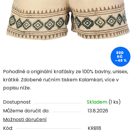
330
KČ
–48 %
Pohodlné a originální kraťásky ze 100% bavlny, unisex,
krátké. Zdobené ručním tiskem Kalamkari, více v
popisu níže.
Dostupnost
Skladem
(1 ks)
Můžeme doručit do:
13.8.2026
Možnosti doručení
Kód:
KRB18