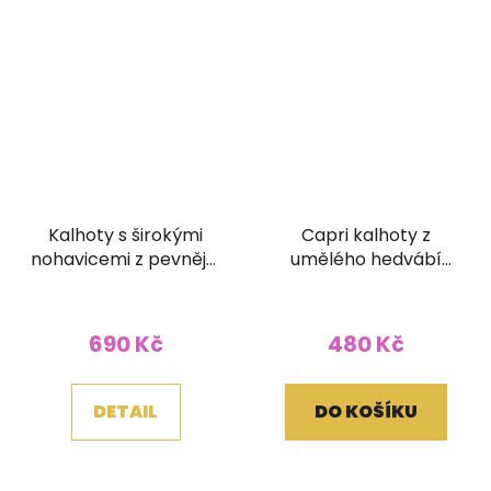
Kalhoty s širokými
Capri kalhoty z
nohavicemi z pevnější
umělého hedvábí
bavlny Organic
plazo šedé
červené
690 Kč
480 Kč
DETAIL
DO KOŠÍKU