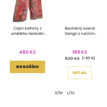
Capri kalhoty z
Bavlněný overal
umělého hedvábí
Dangri s ručním
plazo červené
tiskem žlutý
480 Kč
189 Kč
520 Kč
(–63 %)
DO KOŠÍKU
DETAIL
S/M
L/XL