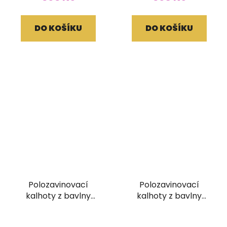
DO KOŠÍKU
DO KOŠÍKU
Polozavinovací
Polozavinovací
kalhoty z bavlny
kalhoty z bavlny
projmuté
pruhované zelené
Průměrné
červenooranžové