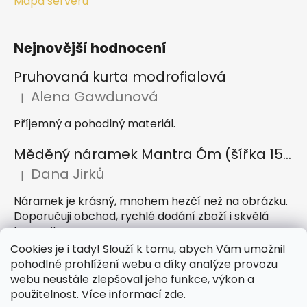
Mapa serveru
Nejnovější hodnocení
Pruhovaná kurta modrofialová
Alena Gawdunová
|
Hodnocení produktu je 5 z 5 hvězdiček.
Příjemný a pohodlný materiál.
Měděný náramek Mantra Óm (šířka 15 mm)
Dana Jirků
|
Hodnocení produktu je 5 z 5 hvězdiček.
Náramek je krásný, mnohem hezčí než na obrázku.
Doporučuji obchod, rychlé dodání zboží i skvělá
komunikace
Cookies je i tady! Slouží k tomu, abych Vám umožnil
Indický sárong z rayonu Nazar světle modrý
pohodlné prohlížení webu a díky analýze provozu
webu neustále zlepšoval jeho funkce, výkon a
Petra Hejátková
|
Hodnocení produktu je 5 z 5 hvězdiček.
použitelnost. Více informací
zde
.