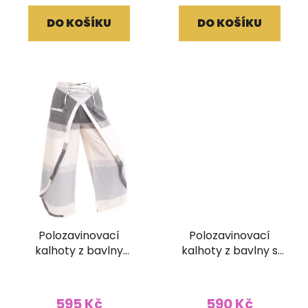
DO KOŠÍKU
DO KOŠÍKU
Polozavinovací
Polozavinovací
kalhoty z bavlny
kalhoty z bavlny s
projmuté šedé
ručním tiskem žluté
595 Kč
590 Kč