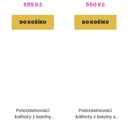
hodnocení
595 Kč
550 Kč
produktu
je
DO KOŠÍKU
DO KOŠÍKU
5,0
z
5
hvězdiček.
Polozavinovací
Polozavinovací
kalhoty z bavlny
kalhoty z bavlny s
pruhované oranžové
ručním tiskem