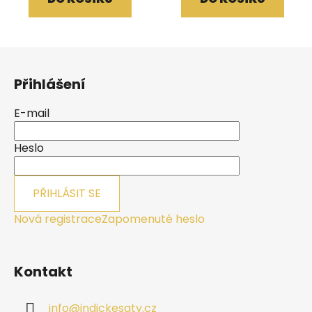
Z
á
Přihlášení
p
a
E-mail
t
í
Heslo
PŘIHLÁSIT SE
Nová registrace
Zapomenuté heslo
Kontakt
info
@
indickesaty.cz