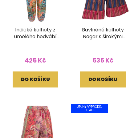
Indické kalhoty z
Bavlněné kalhoty
umělého hedvábí
Nagar s širokými
balun barevné
nohavicemi
425 Kč
535 Kč
DO KOŠÍKU
DO KOŠÍKU
ÚPLNÝ VÝPRODEJ
SKLADU