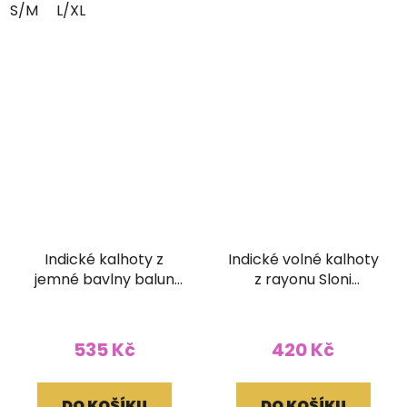
S/M
L/XL
Indické kalhoty z
Indické volné kalhoty
jemné bavlny balun
z rayonu Sloni
modré
červené Balun
535 Kč
420 Kč
DO KOŠÍKU
DO KOŠÍKU