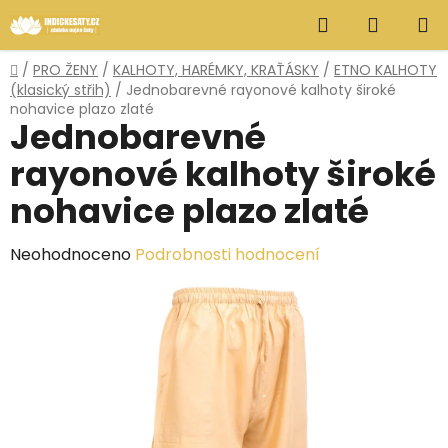
Přejít
Hledat
NÁKUP
na
obsah
KOŠÍK
Domů
/
PRO ŽENY
/
KALHOTY, HARÉMKY, KRAŤÁSKY
/
ETNO KALHOTY
(klasický střih)
/
Jednobarevné rayonové kalhoty široké
nohavice plazo zlaté
Jednobarevné
rayonové kalhoty široké
nohavice plazo zlaté
Průměrné
Neohodnoceno
Podrobnosti hodnocení
hodnocení
produktu
je
0,0
z
5
hvězdiček.