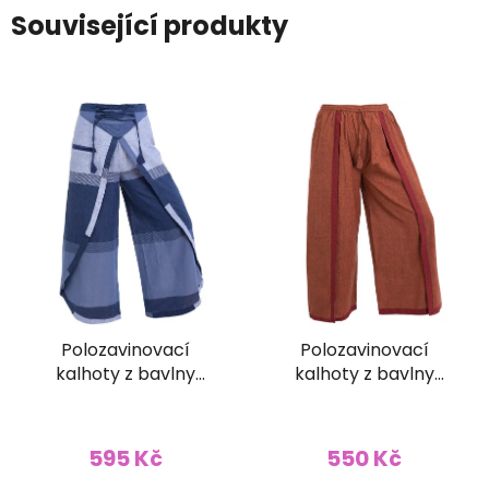
Související produkty
Polozavinovací
Polozavinovací
kalhoty z bavlny
kalhoty z bavlny
projmuté modré
hnědé
595 Kč
550 Kč