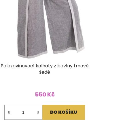
Polozavinovací kalhoty z bavlny tmavě
šedé
550 Kč
DO KOŠÍKU