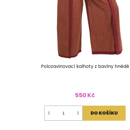
Polozavinovací kalhoty z bavlny hnědé
550 Kč
DO KOŠÍKU