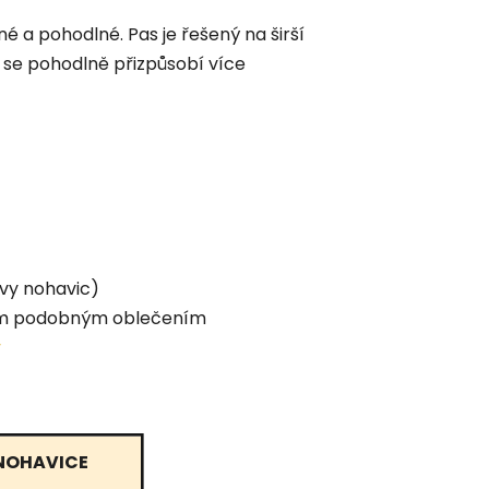
é a pohodlné. Pas je řešený na širší
se pohodlně přizpůsobí více
švy nohavic)
aším podobným oblečením
y
NOHAVICE