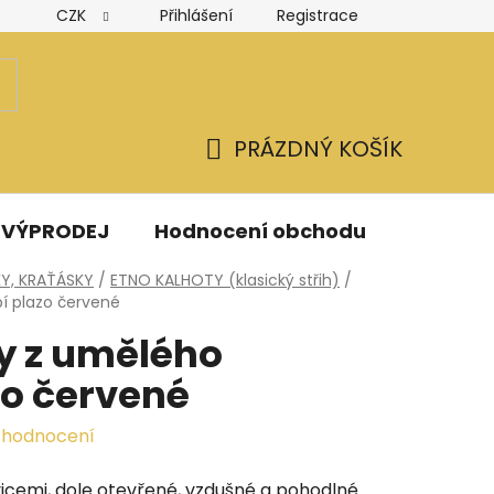
CZK
Přihlášení
Registrace
Hodnocení obchodu
Obchodní podmínky
Podmínk
PRÁZDNÝ KOŠÍK
NÁKUPNÍ
KOŠÍK
VÝPRODEJ
Hodnocení obchodu
Kontak
Y, KRAŤÁSKY
/
ETNO KALHOTY (klasický střih)
/
í plazo červené
y z umělého
zo červené
 hodnocení
icemi, dole otevřené, vzdušné a pohodlné.