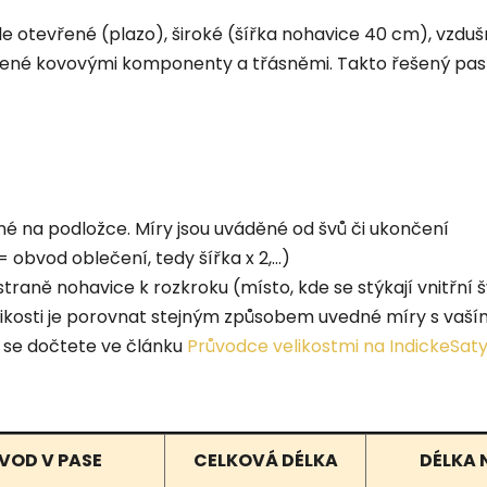
le otevřené (plazo), široké (šířka nohavice 40 cm), vzdušn
ené kovovými komponenty a třásněmi. Takto řešený pas 
né na podložce. Míry jsou uváděné od švů či ukončení
obvod oblečení, tedy šířka x 2,...)
traně nohavice k rozkroku (místo, kde se stýkají vnitřní 
velikosti je porovnat stejným způsobem uvedné míry s v
 se dočtete ve článku
Průvodce velikostmi na IndickeSat
VOD V PASE
CELKOVÁ DÉLKA
DÉLKA 