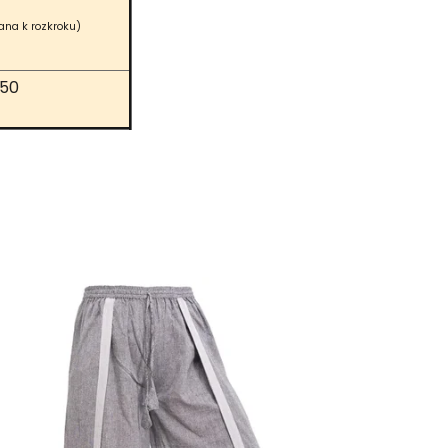
rana k rozkroku)
50