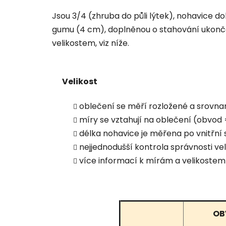
Jsou 3/4 (zhruba do půli lýtek), nohavice do
gumu (4 cm), doplněnou o stahování ukonč
velikostem, viz níže.
Velikost
oblečení se měří rozložené a srovna
míry se vztahují na oblečení (obvod = 
délka nohavice je měřena po vnitřní s
nejjednodušší kontrola správnosti 
více informací k mírám a velikostem
OB