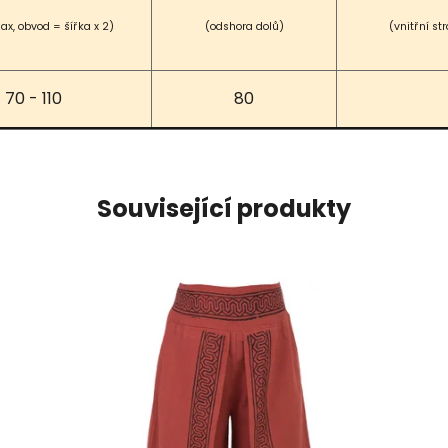
ax, obvod = šířka x 2)
(odshora dolů)
(vnitřní st
70 - 110
80
Související produkty