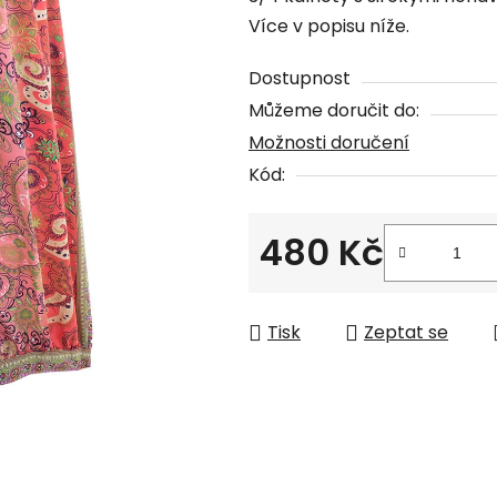
produktu
Více v popisu níže.
je
0,0
Dostupnost
z
Můžeme doručit do:
5
Možnosti doručení
hvězdiček.
Kód:
480 Kč
Měrná cena:
Tisk
Zeptat se