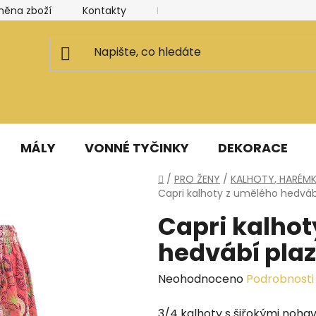
měna zboží
Kontakty
Kancelář a ateliér
Blog
MÁLY
VONNÉ TYČINKY
DEKORACE
Domů
/
PRO ŽENY
/
KALHOTY, HARÉMK
Capri kalhoty z umělého hedváb
Capri kalhot
hedvábí pla
Průměrné
Neohodnoceno
Podrobnosti
hodnocení
3/4 kalhoty s šiřokými nohav