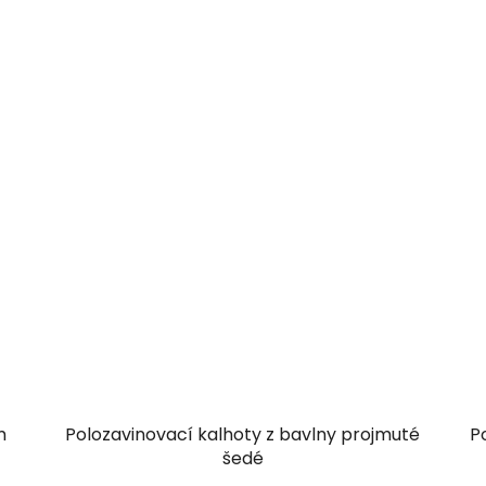
m
Polozavinovací kalhoty z bavlny projmuté
P
šedé