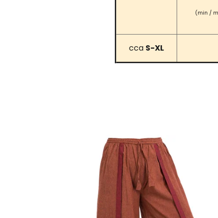
(min / m
cca
S-XL