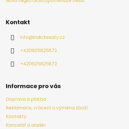
Nová registrace
Zapomenuté heslo
Kontakt
info
@
indickesaty.cz
+420605825872
+420605825872
Informace pro vás
Doprava a platba
Reklamace, vrácení a výměna zboží
Kontakty
Kancelář a ateliér