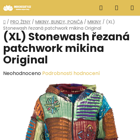
Přejít
Hledat
NÁKUP
na
obsah
KOŠÍK
Domů
/
PRO ŽENY
/
MIKINY, BUNDY, PONČA
/
MIKINY
/
(XL)
Stonewash řezaná patchwork mikina Original
(XL) Stonewash řezaná
patchwork mikina
Original
Průměrné
Neohodnoceno
Podrobnosti hodnocení
hodnocení
produktu
je
0,0
z
5
hvězdiček.