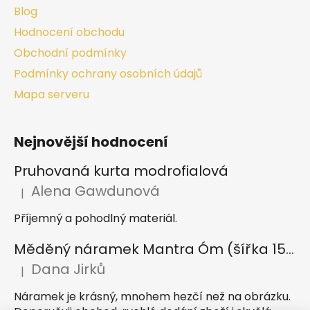
Blog
Hodnocení obchodu
Obchodní podmínky
Podmínky ochrany osobních údajů
Mapa serveru
Nejnovější hodnocení
Pruhovaná kurta modrofialová
Alena Gawdunová
|
Hodnocení produktu je 5 z 5 hvězdiček.
Příjemný a pohodlný materiál.
Měděný náramek Mantra Óm (šířka 15 mm)
Dana Jirků
|
Hodnocení produktu je 5 z 5 hvězdiček.
Náramek je krásný, mnohem hezčí než na obrázku.