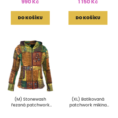
990 Kč
1 150 Kč
DO KOŠÍKU
DO KOŠÍKU
(M) Stonewash
(XL) Batikovaná
řezaná patchwork
patchwork mikina
mikina Original
Original