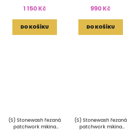
1 150 Kč
990 Kč
DO KOŠÍKU
DO KOŠÍKU
(S) Stonewash řezaná
(S) Stonewash řezaná
patchwork mikina
patchwork mikina
Original
Original