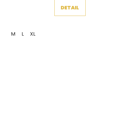
DETAIL
M
L
XL