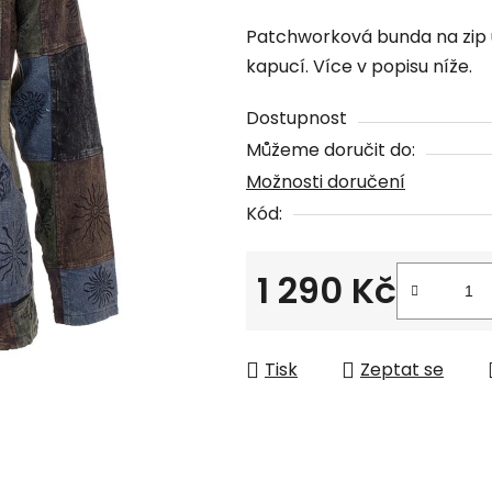
hodnocení
Patchworková bunda na zip uš
produktu
kapucí. Více v popisu níže.
je
0,0
Dostupnost
z
Můžeme doručit do:
5
Možnosti doručení
hvězdiček.
Kód:
1 290 Kč
Měrná cena:
Tisk
Zeptat se