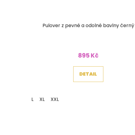
Pulover z pevné a odolné bavlny černý
895 Kč
DETAIL
L
XL
XXL