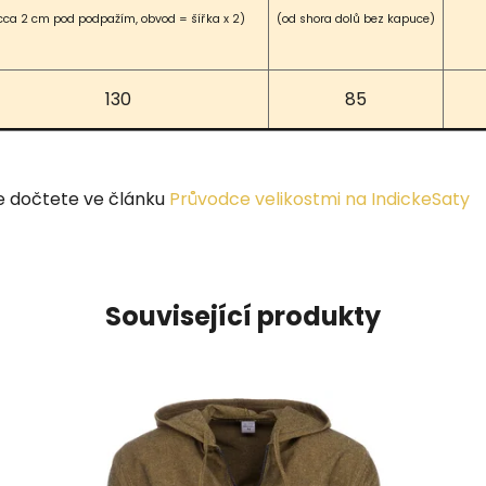
cca 2 cm pod podpažím, obvod = šířka x 2)
(od shora dolů bez kapuce)
130
85
e dočtete ve článku
Průvodce velikostmi na IndickeSaty
Související produkty