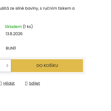
itá ze silné bavlny, s ručním tiskem a
Skladem
(1 ks)
13.8.2026
BUN11
DO KOŠÍKU
Hlídat
Sdílet