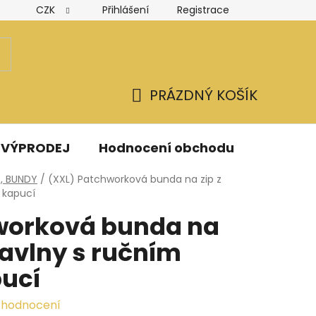
CZK
Přihlášení
Registrace
Hodnocení obchodu
Obchodní podmínky
Podmínk
PRÁZDNÝ KOŠÍK
NÁKUPNÍ
KOŠÍK
VÝPRODEJ
Hodnocení obchodu
Kontak
Y, BUNDY
/
(XXL) Patchworková bunda na zip z
 kapucí
worková bunda na
bavlny s ručním
pucí
 hodnocení