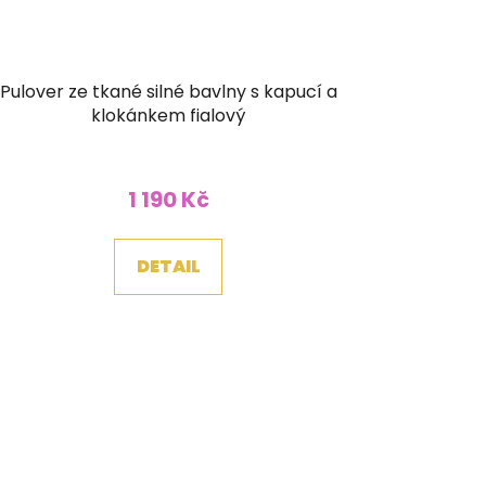
Pulover ze tkané silné bavlny s kapucí a
klokánkem fialový
1 190 Kč
DETAIL