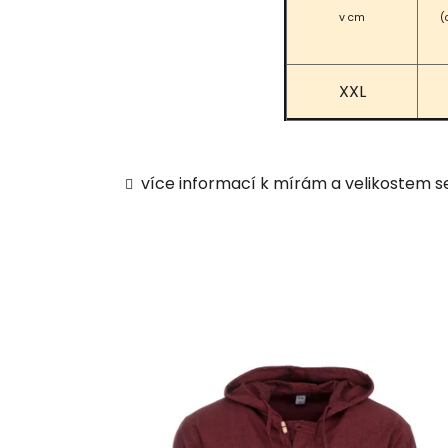
v cm
(
XXL
více informací k mírám a velikostem s