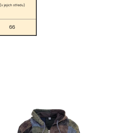
(v jejich středu)
66