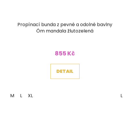
Propínací bunda z pevné a odolné bavlny
Óm mandala žlutozelená
855 Kč
DETAIL
M
L
XL
L