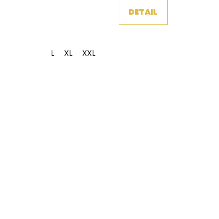
DETAIL
L
XL
XXL