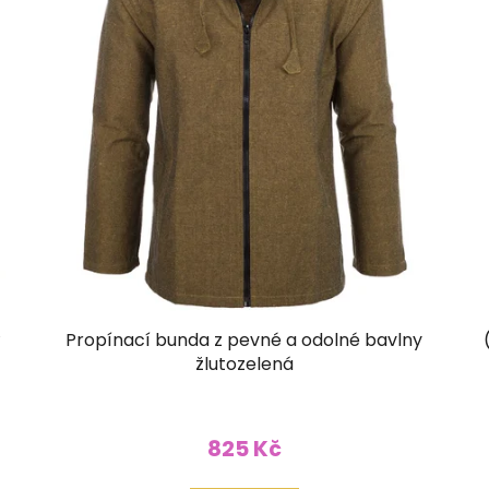
Propínací bunda z pevné a odolné bavlny
žlutozelená
825 Kč