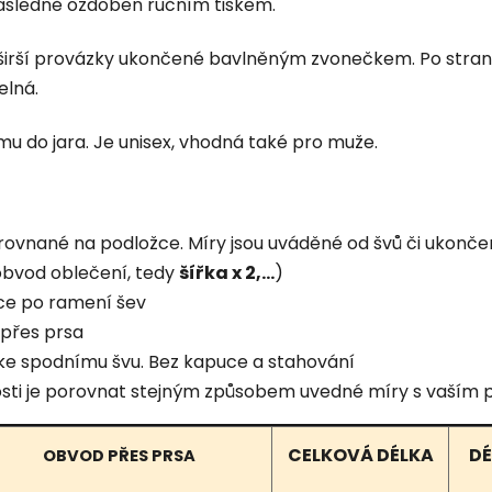
následně ozdoben ručním tiskem.
irší provázky ukončené bavlněným zvonečkem. Po stranách
elná.
u do jara. Je unisex, vhodná také pro muže.
rovnané na podložce. Míry jsou uváděné od švů či ukonče
obvod oblečení, tedy
šířka x 2,...
)
ce po ramení šev
přes prsa
ke spodnímu švu. Bez kapuce a stahování
ikosti je porovnat stejným způsobem uvedné míry s vaš
CELKOVÁ DÉLKA
DÉ
OBVOD PŘES PRSA