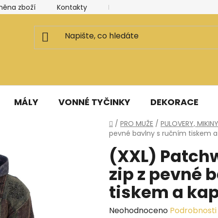
měna zboží
Kontakty
Kancelář a ateliér
Blog
MÁLY
VONNÉ TYČINKY
DEKORACE
Domů
/
PRO MUŽE
/
PULOVERY, MIKIN
pevné bavlny s ručním tiskem a
(XXL) Patch
zip z pevné 
tiskem a ka
Průměrné
Neohodnoceno
Podrobnosti