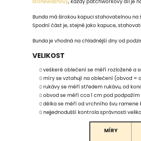
stonewashový
, každý patchworkový díl je 
Bunda má širokou kapuci stahovatelnou na š
Spodní část je, stejně jako kapuce, stahovat
Bunda je vhodná na chladnější dny od podzim
VELIKOST
veškeré oblečení se měří rozložené a s
míry se vztahují na oblečení (obvod = 
rukávy se měří středem rukávu, od kon
obvod se měří cca 1 cm pod podpažím 
délka se měří od vrchního švu ramene 
nejjednodušší kontrola správnosti vel
MÍRY