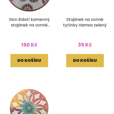
Slon štěstí kamenný
Stojánek na vonné
stojánek na vonné
tyčinky Hamsa zelený
tyčinky
150 Kč
35 Kč
DO KOŠÍKU
DO KOŠÍKU