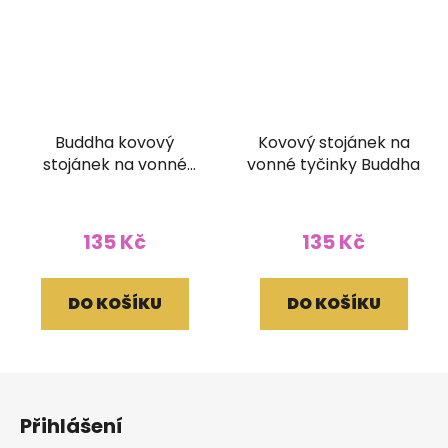
Buddha kovový
Kovový stojánek na
stojánek na vonné
vonné tyčinky Buddha
tyčinky
135 Kč
135 Kč
DO KOŠÍKU
DO KOŠÍKU
Z
á
Přihlášení
p