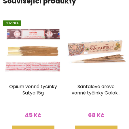
Související produkty
NOVINKA
Opium vonné tyčinky
Santalové dřevo
Satya 15g
vonné tyčinky Goloka
ORGANIC 15g
45 Kč
68 Kč