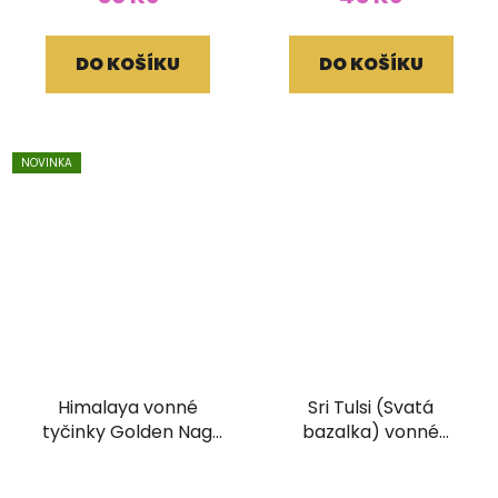
DO KOŠÍKU
DO KOŠÍKU
NOVINKA
Himalaya vonné
Sri Tulsi (Svatá
tyčinky Golden Nag
bazalka) vonné
15g
tyčinky Goloka
ORGANIC 15g