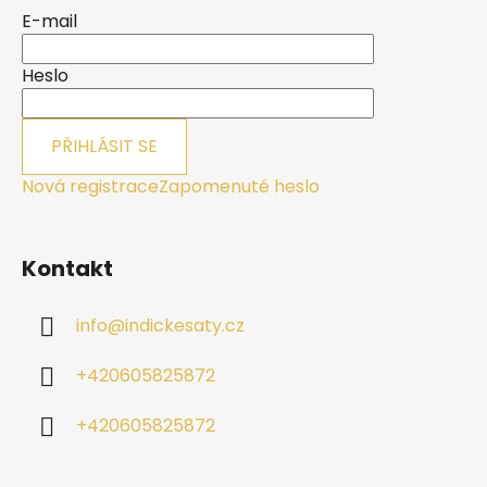
a
E-mail
t
í
Heslo
PŘIHLÁSIT SE
Nová registrace
Zapomenuté heslo
Kontakt
info
@
indickesaty.cz
+420605825872
+420605825872