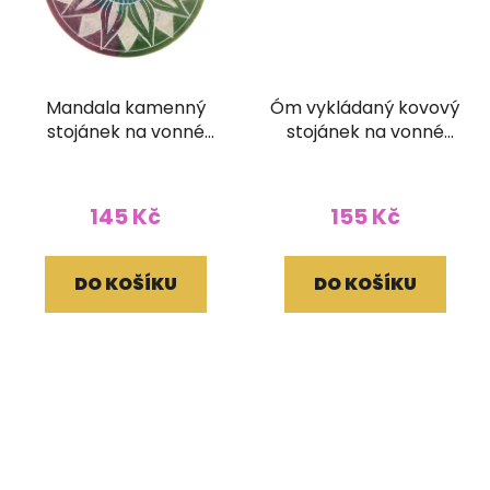
Mandala kamenný
Óm vykládaný kovový
stojánek na vonné
stojánek na vonné
tyčinky kruhový
tyčinky
145 Kč
155 Kč
DO KOŠÍKU
DO KOŠÍKU