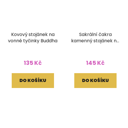
Kovový stojánek na
Sakrální čakra
vonné tyčinky Buddha
kamenný stojánek na
vonné tyčinky
135 Kč
145 Kč
DO KOŠÍKU
DO KOŠÍKU