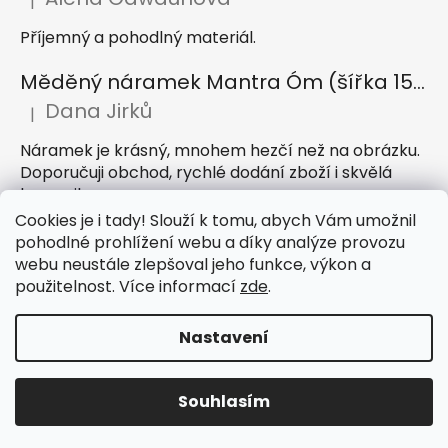
|
Hodnocení produktu je 5 z 5 hvězdiček.
Příjemný a pohodlný materiál.
Měděný náramek Mantra Óm (šířka 15 mm)
Dana Jirků
|
Hodnocení produktu je 5 z 5 hvězdiček.
Náramek je krásný, mnohem hezčí než na obrázku.
Doporučuji obchod, rychlé dodání zboží i skvělá
komunikace
Cookies je i tady! Slouží k tomu, abych Vám umožnil
Indický sárong z rayonu Nazar světle modrý
pohodlné prohlížení webu a díky analýze provozu
webu neustále zlepšoval jeho funkce, výkon a
Petra Hejátková
|
Hodnocení produktu je 5 z 5 hvězdiček.
použitelnost. Více informací
zde
.
Příjemný sárong, krásná barva
Nastavení
Vytvořil Shoptet
Souhlasím
Copyright 2026
IndickeSaty.cz
. Všechna práva
vyhrazena.