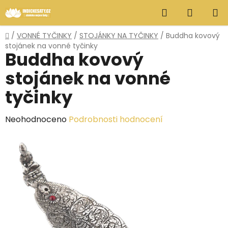
Přejít
Hledat
NÁKUP
na
obsah
KOŠÍK
Domů
/
VONNÉ TYČINKY
/
STOJÁNKY NA TYČINKY
/
Buddha kovový
stojánek na vonné tyčinky
Buddha kovový
stojánek na vonné
tyčinky
Průměrné
Neohodnoceno
Podrobnosti hodnocení
hodnocení
produktu
je
0,0
z
5
hvězdiček.