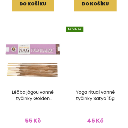
DO KOŠÍKU
DO KOŠÍKU
NOVINKA
Léčba jógou vonné
Yoga ritual vonné
tyčinky Golden
tyčinky Satya 15g
Vijayshree 15g
55 Kč
45 Kč