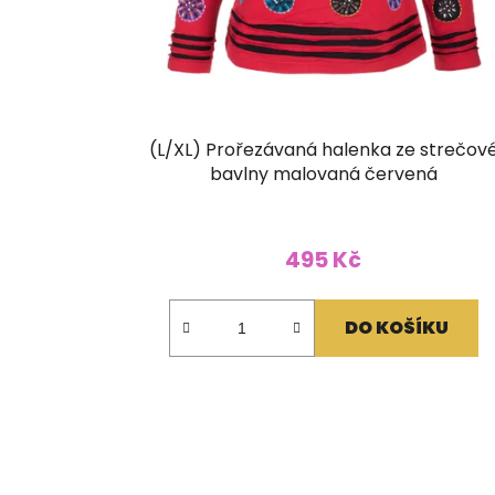
(L/XL) Prořezávaná halenka ze strečov
bavlny malovaná červená
495 Kč
DO KOŠÍKU