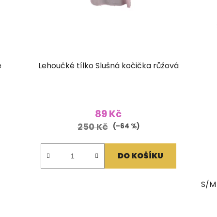
é
Lehoučké tílko Slušná kočička růžová
89 Kč
250 Kč
(–64 %)
DO KOŠÍKU
S/M