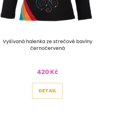
Vyšívaná halenka ze strečové bavlny
černočervená
420 Kč
DETAIL