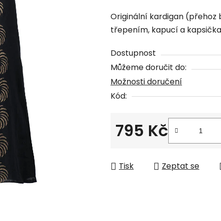
hodnocení
Originální kardigan (přehoz 
produktu
třepením, kapucí a kapsička
je
0,0
Dostupnost
z
Můžeme doručit do:
5
Možnosti doručení
hvězdiček.
Kód:
795 Kč
Měrná cena:
Tisk
Zeptat se