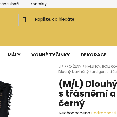
měna zboží
Kontakty
Kancelář a ateliér
Blog
MÁLY
VONNÉ TYČINKY
DEKORACE
Domů
/
PRO ŽENY
/
HALENKY, BOLERKA
Dlouhý bavlněný kardigan s třá
(M/L) Dlouh
s třásněmi a
černý
Průměrné
Neohodnoceno
Podrobnosti