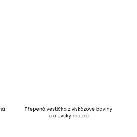
ná
Třepená vestička z viskózové bavlny
královsky modrá