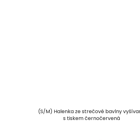
(S/M) Halenka ze strečové bavlny vyšíva
s tiskem černočervená