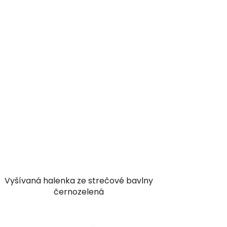
Vyšívaná halenka ze strečové bavlny
černozelená