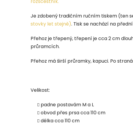
rozscestník.
Je zdobený tradičním ručním tiskem (ten s
stovky let stejně)
. Tisk se nachází na předn
Přehoz je třepený, třepení je cca 2 cm dlou
průramcích.
Přehoz má širší průramky, kapuci. Po straná
Velikost:
padne postavám M a L
obvod přes prsa cca 110 cm
délka cca 110 cm