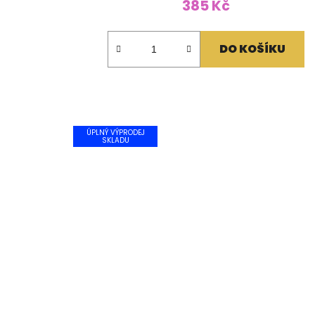
385 Kč
DO KOŠÍKU
ÚPLNÝ VÝPRODEJ
SKLADU