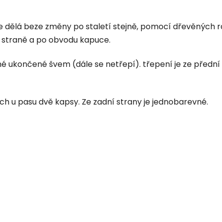
e dělá beze změny po staletí stejně, pomocí dřevěných 
í straně a po obvodu kapuce.
hé ukončené švem (dále se netřepí). třepení je ze přední
ch u pasu dvě kapsy. Ze zadní strany je jednobarevné.