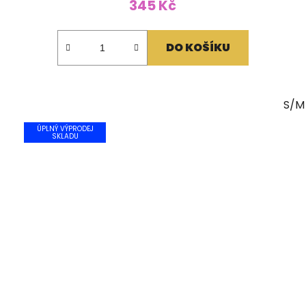
345 Kč
DO KOŠÍKU
S/M
ÚPLNÝ VÝPRODEJ
SKLADU