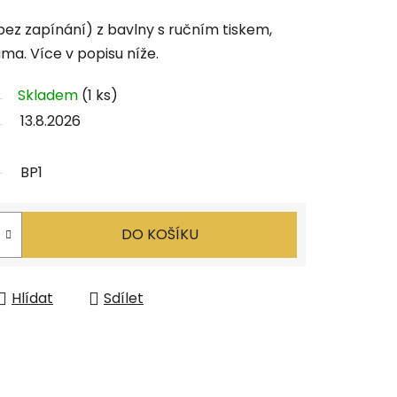
bez zapínání) z bavlny s ručním tiskem,
ma. Více v popisu níže.
Skladem
(1 ks)
13.8.2026
BP1
DO KOŠÍKU
Hlídat
Sdílet