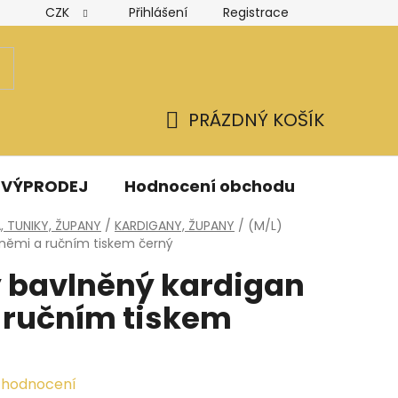
CZK
Přihlášení
Registrace
Hodnocení obchodu
Obchodní podmínky
Podmínk
PRÁZDNÝ KOŠÍK
NÁKUPNÍ
KOŠÍK
VÝPRODEJ
Hodnocení obchodu
Kontak
, TUNIKY, ŽUPANY
/
KARDIGANY, ŽUPANY
/
(M/L)
sněmi a ručním tiskem černý
ý bavlněný kardigan
 ručním tiskem
 hodnocení