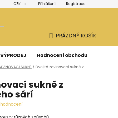
CZK
Přihlášení
Registrace
Hodnocení obchodu
Obchodní podmínky
Podmínk
PRÁZDNÝ KOŠÍK
NÁKUPNÍ
KOŠÍK
VÝPRODEJ
Hodnocení obchodu
Kontak
AVINOVACÍ SUKNĚ
/
Dvojitá zavinovací sukně z
novací sukně z
ho sárí
 hodnocení
pousty různých způsobů...