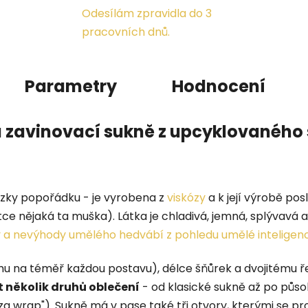
Odesílám zpravidla do 3
pracovních dnů.
Parametry
Hodnocení
á zavinovací sukně z upcyklovaného 
ezky popořádku - je vyrobena z
viskózy
a k její výrobě pos
e nějaká ta muška). Látka je chladivá, jemná, splývavá 
 a nevýhody umělého hedvábí z pohledu umělé inteligen
u na téměř každou postavu), délce šňůrek a dvojitému řeš
 několik druhů oblečení
- od klasické sukně až po půs
a wrap"). Sukně má v pase také tři otvory, kterými se pro