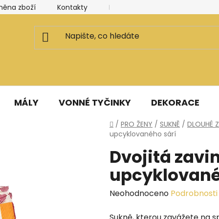
měna zboží
Kontakty
Kancelář a ateliér
Blog
MÁLY
VONNÉ TYČINKY
DEKORACE
Domů
/
PRO ŽENY
/
SUKNĚ
/
DLOUHÉ Z
upcyklovaného sárí
Dvojitá zavi
upcyklované
Průměrné
Neohodnoceno
Podrobnosti
hodnocení
Sukně, kterou zavážete na s