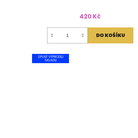
420 Kč
DO KOŠÍKU
ÚPLNÝ VÝPRODEJ
SKLADU