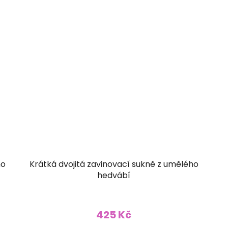
ho
Krátká dvojitá zavinovací sukně z umělého
hedvábí
425 Kč