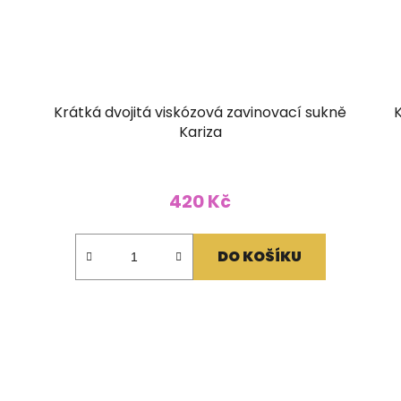
Krátká dvojitá viskózová zavinovací sukně
K
Kariza
420 Kč
DO KOŠÍKU