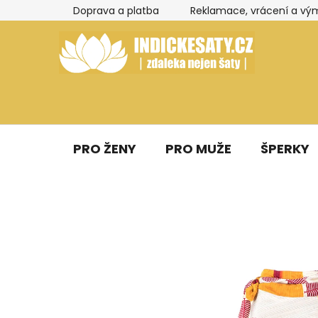
Přejít
Doprava a platba
Reklamace, vrácení a vý
na
obsah
PRO ŽENY
PRO MUŽE
ŠPERKY