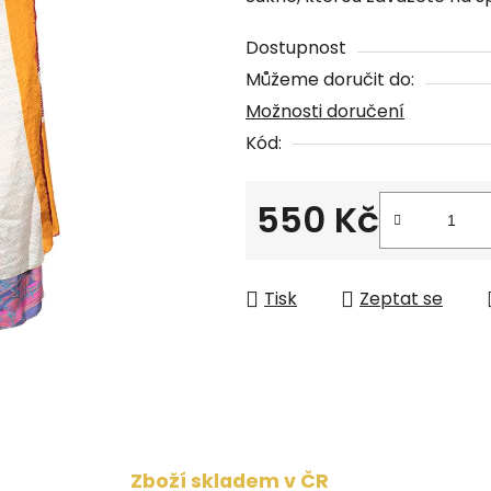
produktu
je
Dostupnost
0,0
Můžeme doručit do:
z
Možnosti doručení
5
Kód:
hvězdiček.
550 Kč
Měrná cena:
Tisk
Zeptat se
Zboží skladem v ČR