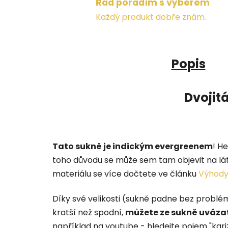
Rád poradím s výběrem
Každý produkt dobře znám.
Popis
Dvojit
Tato sukně je indickým evergreenem
! H
toho důvodu se může sem tam objevit na látc
materiálu se více dočtete ve článku
Výhody
Díky své velikosti (sukně padne bez problém
kratší než spodní,
můžete ze sukně uvázat
například na youtube - hledejte pojem "kariz