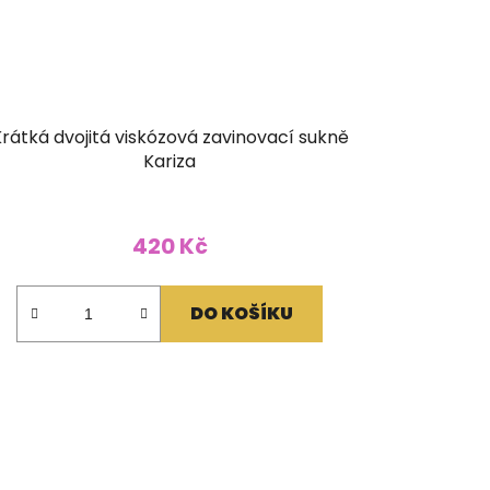
rátká dvojitá viskózová zavinovací sukně
Kariza
420 Kč
DO KOŠÍKU