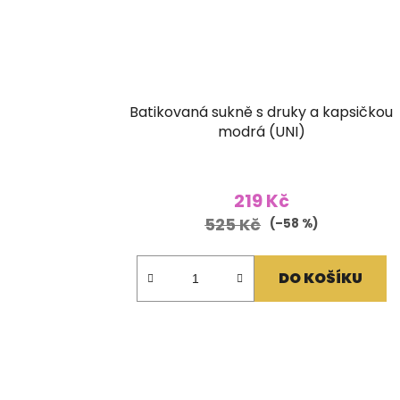
Batikovaná sukně s druky a kapsičkou
modrá (UNI)
219 Kč
525 Kč
(–58 %)
DO KOŠÍKU