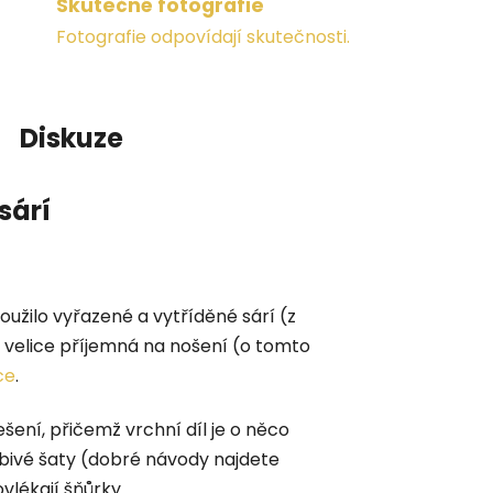
Skutečné fotografie
Fotografie odpovídají skutečnosti.
Diskuze
sárí
loužilo vyřazené a vytříděné sárí (z
a velice příjemná na nošení (o tomto
ce
.
ení, přičemž vrchní díl je o něco
obivé šaty (dobré návody najdete
vlékají šňůrky.