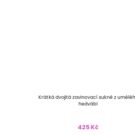
Krátká dvojitá zavinovací sukně z umělé
hedvábí
425 Kč