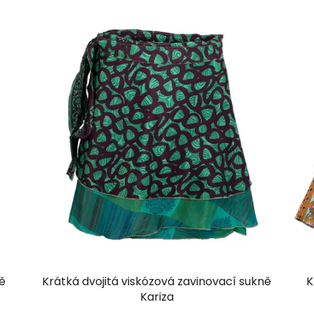
ně
Krátká dvojitá viskózová zavinovací sukně
K
Kariza