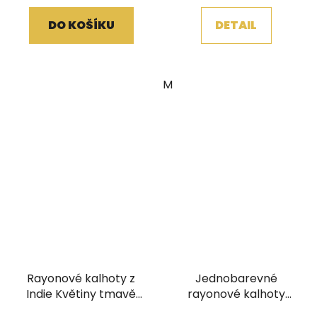
DO KOŠÍKU
DETAIL
M
Rayonové kalhoty z
Jednobarevné
Indie Květiny tmavě
rayonové kalhoty
modré balun
široké nohavice plazo