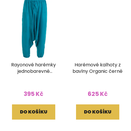
Rayonové harémky
Harémové kalhoty z
jednobarevné
bavlny Organic černé
tyrkysové
395 Kč
625 Kč
DO KOŠÍKU
DO KOŠÍKU