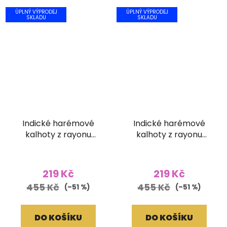
ÚPLNÝ VÝPRODEJ
ÚPLNÝ VÝPRODEJ
SKLADU
SKLADU
Indické harémové
Indické harémové
kalhoty z rayonu
kalhoty z rayonu
Ornament žluté
Ornament černé
219 Kč
219 Kč
455 Kč
455 Kč
(–51 %)
(–51 %)
DO KOŠÍKU
DO KOŠÍKU