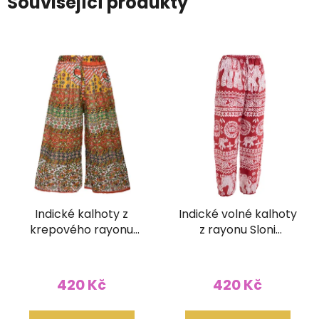
Související produkty
Indické kalhoty z
Indické volné kalhoty
krepového rayonu
z rayonu Sloni
plazo ornament
červené Balun
oranžové
420 Kč
420 Kč