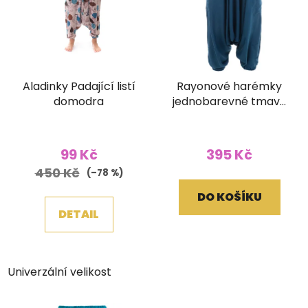
Aladinky Padající listí
Rayonové harémky
domodra
jednobarevné tmavě
modré
99 Kč
395 Kč
450 Kč
(–78 %)
DO KOŠÍKU
DETAIL
Univerzální velikost