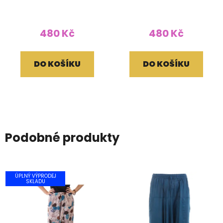
plazo černohnědé
plazo fialovomodré
480 Kč
480 Kč
DO KOŠÍKU
DO KOŠÍKU
Podobné produkty
ÚPLNÝ VÝPRODEJ
SKLADU