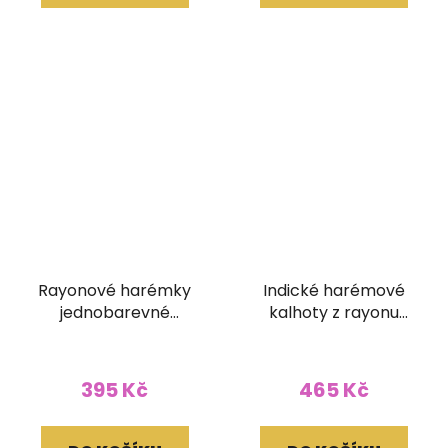
Rayonové harémky
Indické harémové
jednobarevné
kalhoty z rayonu
fuchsiové
Mandaly červené
395 Kč
465 Kč