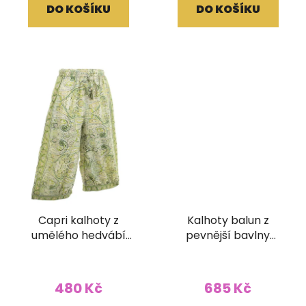
DO KOŠÍKU
DO KOŠÍKU
Capri kalhoty z
Kalhoty balun z
umělého hedvábí
pevnější bavlny
plazo zelené
Organic zelené
480 Kč
685 Kč