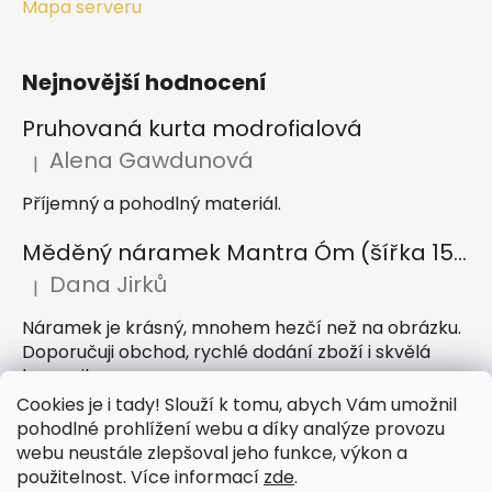
Mapa serveru
Nejnovější hodnocení
Pruhovaná kurta modrofialová
Alena Gawdunová
|
Hodnocení produktu je 5 z 5 hvězdiček.
Příjemný a pohodlný materiál.
Měděný náramek Mantra Óm (šířka 15 mm)
Dana Jirků
|
Hodnocení produktu je 5 z 5 hvězdiček.
Náramek je krásný, mnohem hezčí než na obrázku.
Doporučuji obchod, rychlé dodání zboží i skvělá
komunikace
Cookies je i tady! Slouží k tomu, abych Vám umožnil
Indický sárong z rayonu Nazar světle modrý
pohodlné prohlížení webu a díky analýze provozu
webu neustále zlepšoval jeho funkce, výkon a
Petra Hejátková
|
Hodnocení produktu je 5 z 5 hvězdiček.
použitelnost. Více informací
zde
.