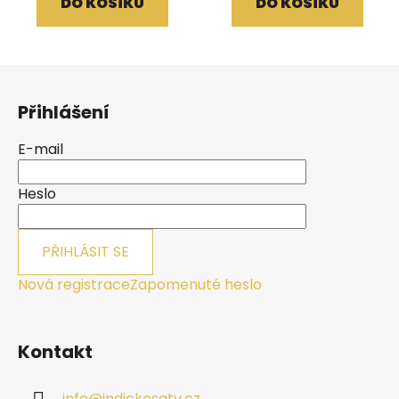
DO KOŠÍKU
DO KOŠÍKU
Z
á
Přihlášení
p
a
E-mail
t
í
Heslo
PŘIHLÁSIT SE
Nová registrace
Zapomenuté heslo
Kontakt