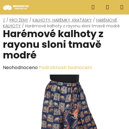
Přejít
Hledat
NÁKUP
na
obsah
KOŠÍK
Domů
/
PRO ŽENY
/
KALHOTY, HARÉMKY, KRAŤÁSKY
/
HARÉMOVÉ
KALHOTY
/
Harémové kalhoty z rayonu sloni tmavě modré
Harémové kalhoty z
rayonu sloni tmavě
modré
Průměrné
Neohodnoceno
Podrobnosti hodnocení
hodnocení
produktu
je
0,0
z
5
hvězdiček.