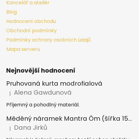
Kancelář a ateliér
Blog
Hodnocení obchodu
Obchodní podmínky
Podmínky ochrany osobních údajů
Mapa serveru
Nejnovější hodnocení
Pruhovaná kurta modrofialová
Alena Gawdunová
|
Hodnocení produktu je 5 z 5 hvězdiček.
Příjemný a pohodlný materiál.
Měděný náramek Mantra Óm (šířka 15 mm)
Dana Jirků
|
Hodnocení produktu je 5 z 5 hvězdiček.