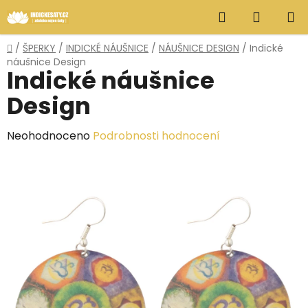
Přejít
Hledat
NÁKUP
na
obsah
KOŠÍK
Domů
/
ŠPERKY
/
INDICKÉ NÁUŠNICE
/
NÁUŠNICE DESIGN
/
Indické
náušnice Design
Indické náušnice
Design
Průměrné
Neohodnoceno
Podrobnosti hodnocení
hodnocení
produktu
je
0,0
z
5
hvězdiček.