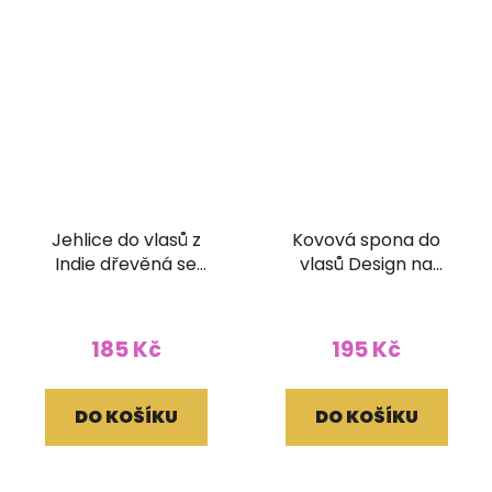
Jehlice do vlasů z
Kovová spona do
Indie dřevěná se
vlasů Design na
zrcátky
zapínání
185 Kč
195 Kč
DO KOŠÍKU
DO KOŠÍKU