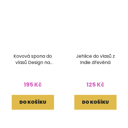
Kovová spona do
Jehlice do vlasů z
vlasů Design na
Indie dřevěná
zapínání
195 Kč
125 Kč
DO KOŠÍKU
DO KOŠÍKU