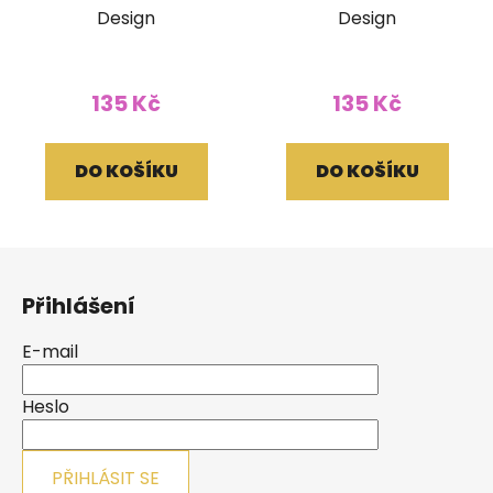
Design
Design
135 Kč
135 Kč
DO KOŠÍKU
DO KOŠÍKU
Z
á
Přihlášení
p
a
E-mail
t
í
Heslo
PŘIHLÁSIT SE