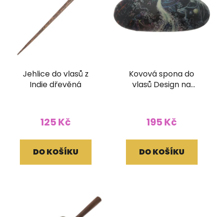
Jehlice do vlasů z
Kovová spona do
Indie dřevěná
vlasů Design na
zapínání
125 Kč
195 Kč
DO KOŠÍKU
DO KOŠÍKU