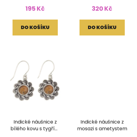
195 Kč
320 Kč
DO KOŠÍKU
DO KOŠÍKU
Indické náušnice z
Indické náušnice z
bílého kovu s tygřím
mosazi s ametystem
okem