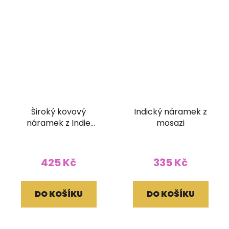
Široký kovový
Indický náramek z
náramek z Indie
mosazi
Ornament (50 mm)
425 Kč
335 Kč
DO KOŠÍKU
DO KOŠÍKU