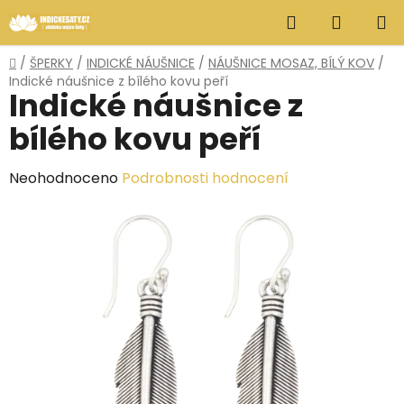
Přejít
Hledat
NÁKUP
na
obsah
KOŠÍK
Domů
/
ŠPERKY
/
INDICKÉ NÁUŠNICE
/
NÁUŠNICE MOSAZ, BÍLÝ KOV
/
Indické náušnice z bílého kovu peří
Indické náušnice z
bílého kovu peří
Průměrné
Neohodnoceno
Podrobnosti hodnocení
hodnocení
produktu
je
0,0
z
5
hvězdiček.