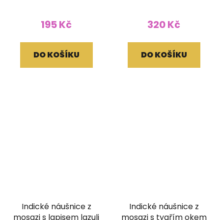
195 Kč
320 Kč
DO KOŠÍKU
DO KOŠÍKU
Indické náušnice z
Indické náušnice z
mosazi s lapisem lazuli
mosazi s tygřím okem