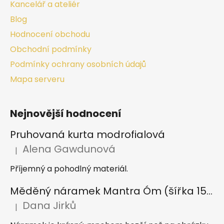
Kancelář a ateliér
Blog
Hodnocení obchodu
Obchodní podmínky
Podmínky ochrany osobních údajů
Mapa serveru
Nejnovější hodnocení
Pruhovaná kurta modrofialová
Alena Gawdunová
|
Hodnocení produktu je 5 z 5 hvězdiček.
Příjemný a pohodlný materiál.
Měděný náramek Mantra Óm (šířka 15 mm)
Dana Jirků
|
Hodnocení produktu je 5 z 5 hvězdiček.