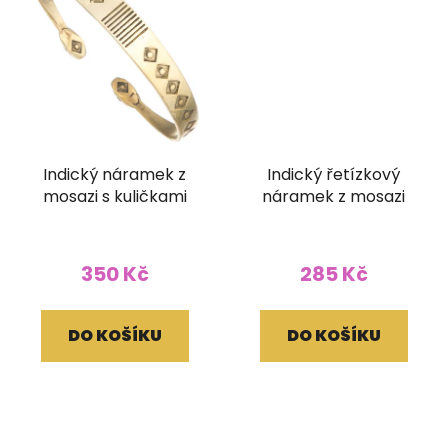
Indický náramek z
Indický řetízkový
mosazi s kuličkami
náramek z mosazi
350 Kč
285 Kč
DO KOŠÍKU
DO KOŠÍKU