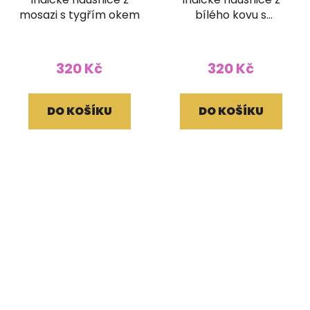
mosazi s tygřím okem
bílého kovu s
labradoritem
320 Kč
320 Kč
DO KOŠÍKU
DO KOŠÍKU