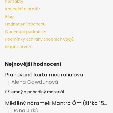
Kontakty
Kancelář a ateliér
Blog
Hodnocení obchodu
Obchodní podmínky
Podmínky ochrany osobních údajů
Mapa serveru
Nejnovější hodnocení
Pruhovaná kurta modrofialová
Alena Gawdunová
|
Hodnocení produktu je 5 z 5 hvězdiček.
Příjemný a pohodlný materiál.
Měděný náramek Mantra Óm (šířka 15 mm)
Dana Jirků
|