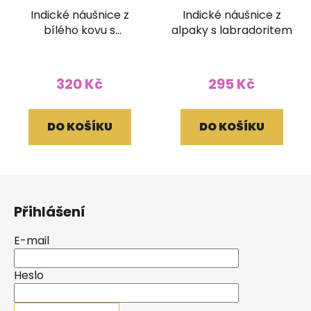
Indické náušnice z
Indické náušnice z
bílého kovu s
alpaky s labradoritem
labradoritem
320 Kč
295 Kč
DO KOŠÍKU
DO KOŠÍKU
Z
á
Přihlášení
p
a
E-mail
t
í
Heslo