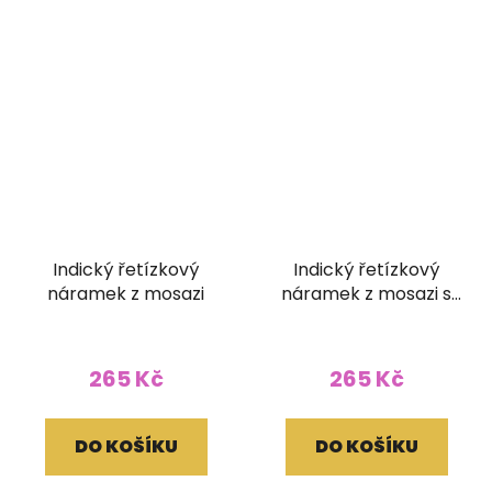
Indický řetízkový
Indický řetízkový
náramek z mosazi
náramek z mosazi s
korálky bílý
265 Kč
265 Kč
DO KOŠÍKU
DO KOŠÍKU