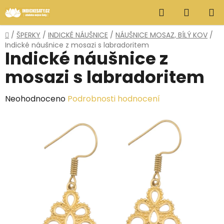
Přejít
Hledat
NÁKUP
na
obsah
KOŠÍK
Domů
/
ŠPERKY
/
INDICKÉ NÁUŠNICE
/
NÁUŠNICE MOSAZ, BÍLÝ KOV
/
Indické náušnice z mosazi s labradoritem
Indické náušnice z
mosazi s labradoritem
Průměrné
Neohodnoceno
Podrobnosti hodnocení
hodnocení
produktu
je
0,0
z
5
hvězdiček.