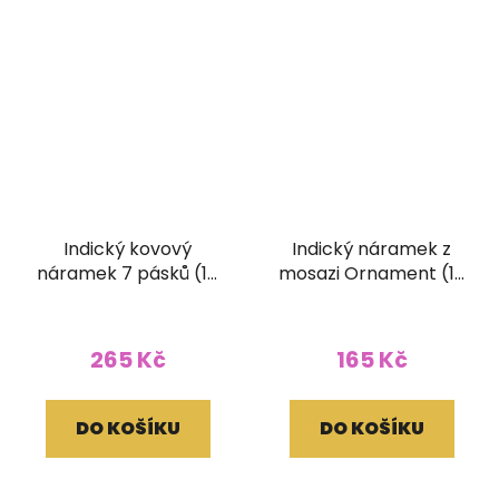
Indický kovový
Indický náramek z
náramek 7 pásků (15
mosazi Ornament (10
mm)
mm)
265 Kč
165 Kč
DO KOŠÍKU
DO KOŠÍKU