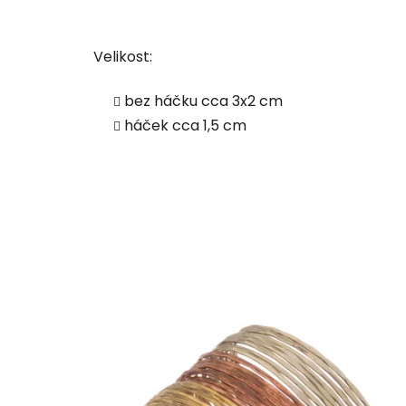
Velikost:
bez háčku cca 3x2 cm
háček cca 1,5 cm