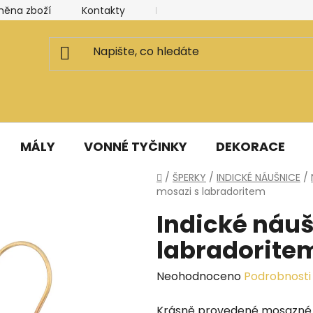
měna zboží
Kontakty
Kancelář a ateliér
Blog
MÁLY
VONNÉ TYČINKY
DEKORACE
Domů
/
ŠPERKY
/
INDICKÉ NÁUŠNICE
/
mosazi s labradoritem
Indické náuš
labradorite
Průměrné
Neohodnoceno
Podrobnosti
hodnocení
Krásně provedené mosazné 