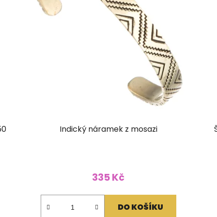
50
Indický náramek z mosazi
335 Kč
DO KOŠÍKU