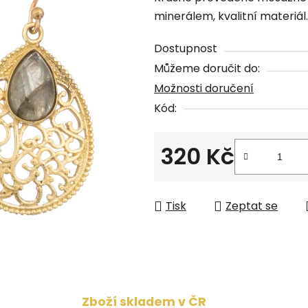
produktu
minerálem, kvalitní materiál.
je
0,0
Dostupnost
z
Můžeme doručit do:
5
Možnosti doručení
hvězdiček.
Kód:
320 Kč
Měrná cena:
Tisk
Zeptat se
Zboží skladem v ČR