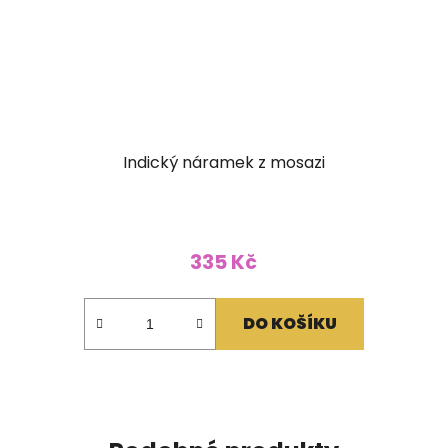
Indický náramek z mosazi
335 Kč
DO KOŠÍKU