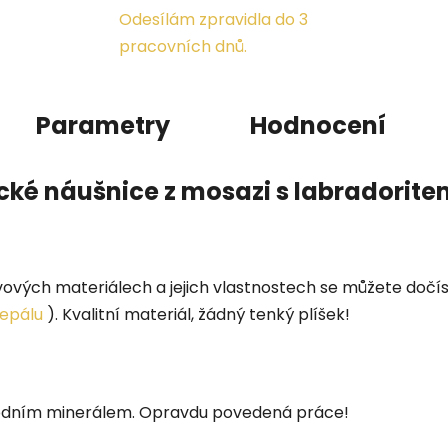
Odesílám zpravidla do 3
pracovních dnů.
Parametry
Hodnocení
cké náušnice z mosazi s labradorite
vových materiálech a jejich vlastnostech se můžete doč
Nepálu
). Kvalitní materiál, žádný tenký plíšek!
odním minerálem. Opravdu povedená práce!