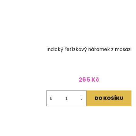
Indický řetízkový náramek z mosazi
265 Kč
DO KOŠÍKU