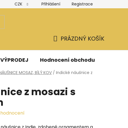
CZK
Přihlášení
Registrace
Hodnocení obchodu
Obchodní podmínky
Podmínk
PRÁZDNÝ KOŠÍK
NÁKUPNÍ
KOŠÍK
VÝPRODEJ
Hodnocení obchodu
Kontak
NÁUŠNICE MOSAZ, BÍLÝ KOV
/
Indické náušnice z
nice z mosazi s
m
 hodnocení
náušnice z Indie, zdobené ornamentem a