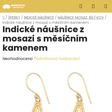
Přejít
Hledat
NÁKUP
na
obsah
KOŠÍK
Domů
/
ŠPERKY
/
INDICKÉ NÁUŠNICE
/
NÁUŠNICE MOSAZ, BÍLÝ KOV
/
Indické náušnice z mosazi s měsíčním kamenem
Indické náušnice z
mosazi s měsíčním
kamenem
Průměrné
Neohodnoceno
Podrobnosti hodnocení
hodnocení
produktu
je
0,0
z
5
hvězdiček.