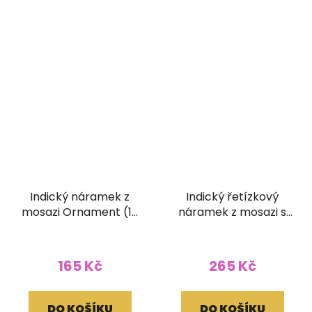
Indický náramek z
Indický řetízkový
mosazi Ornament (10
náramek z mosazi s
mm)
korálky tyrkysový
165 Kč
265 Kč
DO KOŠÍKU
DO KOŠÍKU