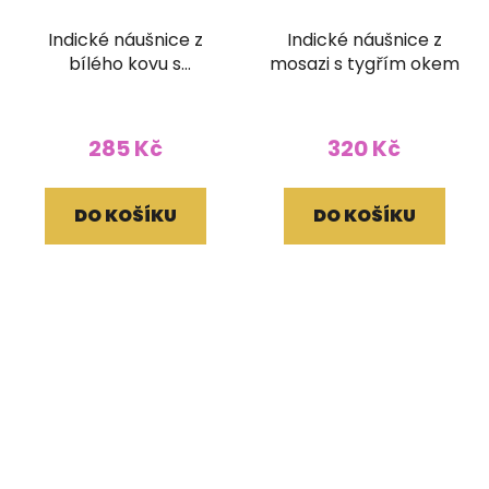
Indické náušnice z
Indické náušnice z
bílého kovu s
mosazi s tygřím okem
labradoritem
285 Kč
320 Kč
DO KOŠÍKU
DO KOŠÍKU