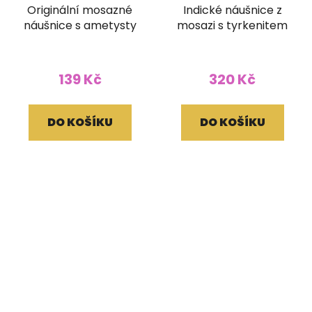
Originální mosazné
Indické náušnice z
náušnice s ametysty
mosazi s tyrkenitem
139 Kč
320 Kč
DO KOŠÍKU
DO KOŠÍKU