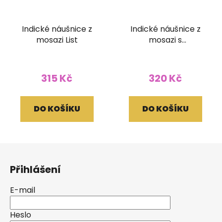
Indické náušnice z
Indické náušnice z
mosazi List
mosazi s
labradoritem
315 Kč
320 Kč
DO KOŠÍKU
DO KOŠÍKU
Z
á
Přihlášení
p
a
E-mail
t
í
Heslo