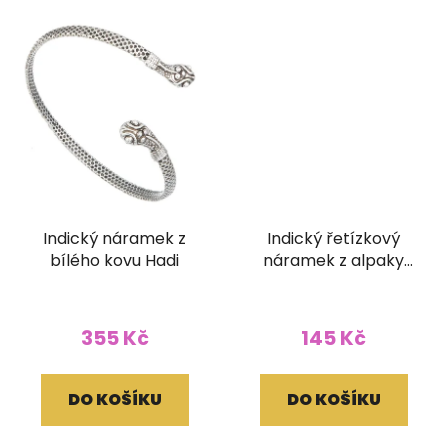
Indický náramek z
Indický řetízkový
bílého kovu Hadi
náramek z alpaky
Ornament
355 Kč
145 Kč
DO KOŠÍKU
DO KOŠÍKU