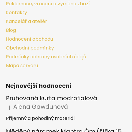
Reklamace, vrácení a výměna zboží
Kontakty
Kancelář a ateliér
Blog
Hodnocení obchodu
Obchodní podmínky
Podmínky ochrany osobních údajů
Mapa serveru
Nejnovější hodnocení
Pruhovaná kurta modrofialová
Alena Gawdunová
|
Hodnocení produktu je 5 z 5 hvězdiček.
Příjemný a pohodlný materiál.
Měděný náramek Mantra Óm (šířka 15 mm)