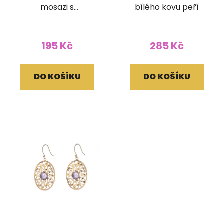
mosazi s
bílého kovu peří
labradoritem
195 Kč
285 Kč
DO KOŠÍKU
DO KOŠÍKU