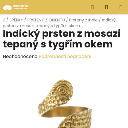
Přejít
Hledat
NÁKUP
na
obsah
KOŠÍK
Domů
/
ŠPERKY
/
PRSTENY Z ORIENTU
/
Prsteny z Indie
/
Indický
prsten z mosazi tepaný s tygřím okem
Indický prsten z mosazi
tepaný s tygřím okem
Průměrné
Neohodnoceno
Podrobnosti hodnocení
hodnocení
produktu
je
0,0
z
5
hvězdiček.