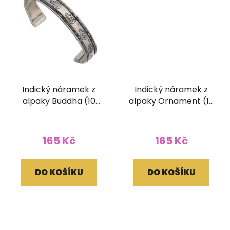
Indický náramek z
Indický náramek z
alpaky Buddha (10
alpaky Ornament (10
mm)
mm)
Průměrné
hodnocení
165 Kč
165 Kč
produktu
je
DO KOŠÍKU
DO KOŠÍKU
5,0
z
5
hvězdiček.