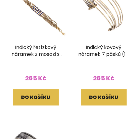
Indický řetízkový
Indický kovový
náramek z mosazi s
náramek 7 pásků (15
korálky modrý
mm)
265 Kč
265 Kč
DO KOŠÍKU
DO KOŠÍKU