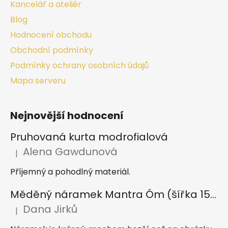
Kancelář a ateliér
Blog
Hodnocení obchodu
Obchodní podmínky
Podmínky ochrany osobních údajů
Mapa serveru
Nejnovější hodnocení
Pruhovaná kurta modrofialová
Alena Gawdunová
|
Hodnocení produktu je 5 z 5 hvězdiček.
Příjemný a pohodlný materiál.
Měděný náramek Mantra Óm (šířka 15 mm)
Dana Jirků
|
Hodnocení produktu je 5 z 5 hvězdiček.