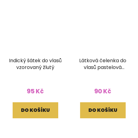
Indický šátek do vlasů
Látková čelenka do
vzorovaný žlutý
vlasů pastelová
modrá
95 Kč
90 Kč
DO KOŠÍKU
DO KOŠÍKU