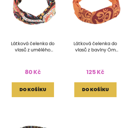
Látková čelenka do
Látková čelenka do
vlasů z umělého
vlasů z bavlny Óm
hedvábí
oranžová
80 Kč
125 Kč
DO KOŠÍKU
DO KOŠÍKU