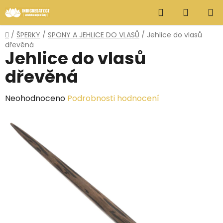
Přejít
Hledat
NÁKUP
na
obsah
KOŠÍK
Domů
/
ŠPERKY
/
SPONY A JEHLICE DO VLASŮ
/
Jehlice do vlasů
dřevěná
Jehlice do vlasů
dřevěná
Průměrné
Neohodnoceno
Podrobnosti hodnocení
hodnocení
produktu
je
0,0
z
5
hvězdiček.