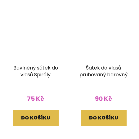
Bavlněný šátek do
Šátek do vlasů
vlasů Spirály
pruhovaný barevný
hořčicový
žlutohnědý
75 Kč
90 Kč
DO KOŠÍKU
DO KOŠÍKU