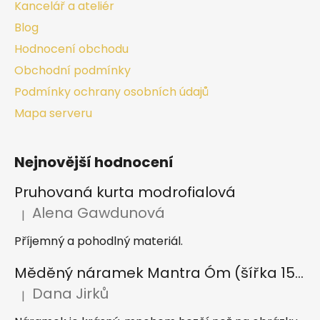
Kancelář a ateliér
Blog
Hodnocení obchodu
Obchodní podmínky
Podmínky ochrany osobních údajů
Mapa serveru
Nejnovější hodnocení
Pruhovaná kurta modrofialová
Alena Gawdunová
|
Hodnocení produktu je 5 z 5 hvězdiček.
Příjemný a pohodlný materiál.
Měděný náramek Mantra Óm (šířka 15 mm)
Dana Jirků
|
Hodnocení produktu je 5 z 5 hvězdiček.