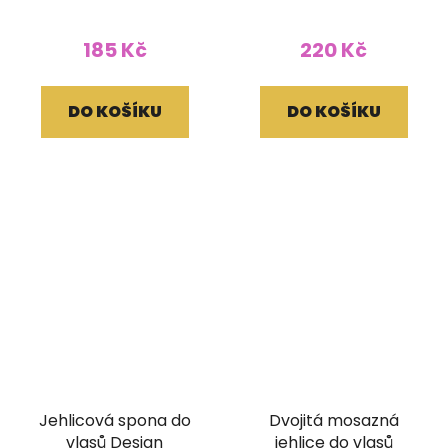
185 Kč
220 Kč
DO KOŠÍKU
DO KOŠÍKU
Jehlicová spona do
Dvojitá mosazná
vlasů Design
jehlice do vlasů