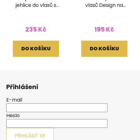
jehlice do vlasů s
vlasů Design na
minerálem
zapínání
235 Kč
195 Kč
DO KOŠÍKU
DO KOŠÍKU
Z
á
Přihlášení
p
a
E-mail
t
í
Heslo
PŘIHLÁSIT SE