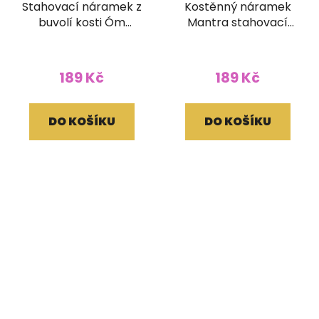
Stahovací náramek z
Kostěnný náramek
buvolí kosti Óm
Mantra stahovací
tmavý
kulatý černý
189 Kč
189 Kč
DO KOŠÍKU
DO KOŠÍKU