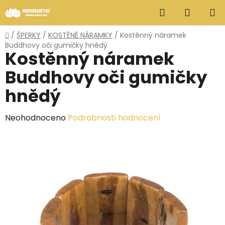
Přejít
Hledat
NÁKUP
na
obsah
KOŠÍK
Domů
/
ŠPERKY
/
KOSTĚNÉ NÁRAMKY
/
Kostěnný náramek
Buddhovy oči gumičky hnědý
Kostěnný náramek
Buddhovy oči gumičky
hnědý
Průměrné
Neohodnoceno
Podrobnosti hodnocení
hodnocení
produktu
je
0,0
z
5
hvězdiček.