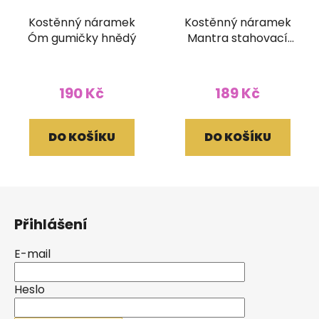
Kostěnný náramek
Kostěnný náramek
Óm gumičky hnědý
Mantra stahovací
kulatý hnědý
190 Kč
189 Kč
DO KOŠÍKU
DO KOŠÍKU
Z
á
Přihlášení
p
a
E-mail
t
í
Heslo