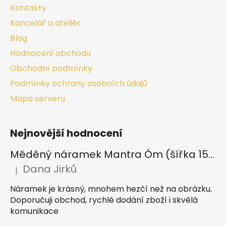
Kontakty
Kancelář a ateliér
Blog
Hodnocení obchodu
Obchodní podmínky
Podmínky ochrany osobních údajů
Mapa serveru
Nejnovější hodnocení
Měděný náramek Mantra Óm (šířka 15 mm)
Dana Jirků
|
Hodnocení produktu je 5 z 5 hvězdiček.
Náramek je krásný, mnohem hezčí než na obrázku.
Doporučuji obchod, rychlé dodání zboží i skvělá
komunikace