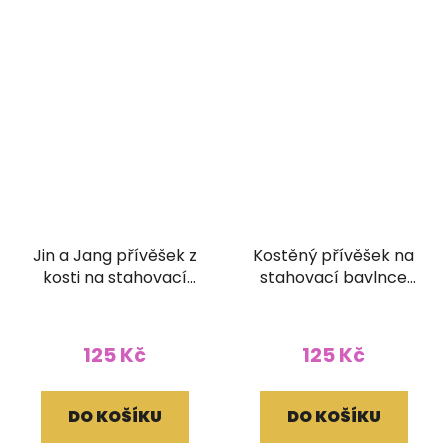
Jin a Jang přívěšek z
Kostěný přívěšek na
kosti na stahovací
stahovací bavlnce
bavlnce
Óm
125 Kč
125 Kč
DO KOŠÍKU
DO KOŠÍKU