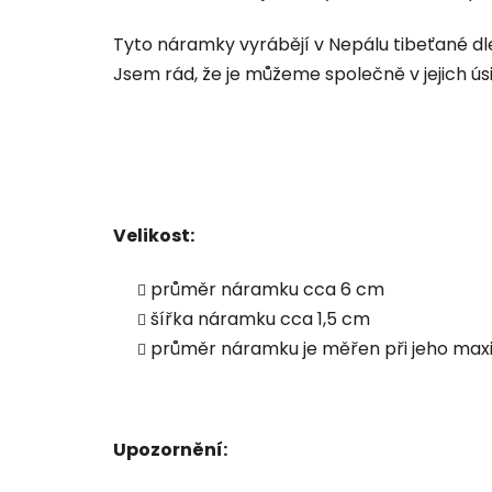
Tyto náramky vyrábějí v Nepálu tibeťané dle 
Jsem rád, že je můžeme společně v jejich ús
Velikost:
průměr náramku cca 6 cm
šířka náramku cca 1,5 cm
průměr náramku je měřen při jeho maxi
Upozornění: