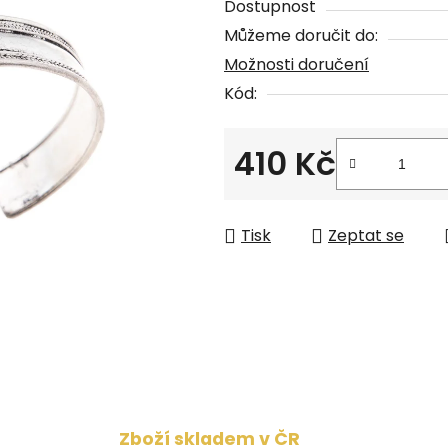
Dostupnost
0,0
Můžeme doručit do:
z
Možnosti doručení
5
Kód:
hvězdiček.
410 Kč
Měrná cena:
Tisk
Zeptat se
Zboží skladem v ČR