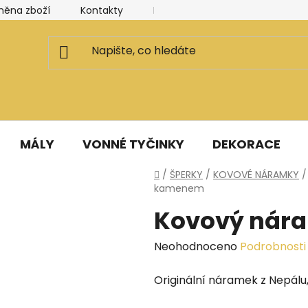
měna zboží
Kontakty
Kancelář a ateliér
Blog
MÁLY
VONNÉ TYČINKY
DEKORACE
Domů
/
ŠPERKY
/
KOVOVÉ NÁRAMKY
/
kamenem
Kovový nár
Průměrné
Neohodnoceno
Podrobnosti
hodnocení
Originální náramek z Nepálu,
produktu
je