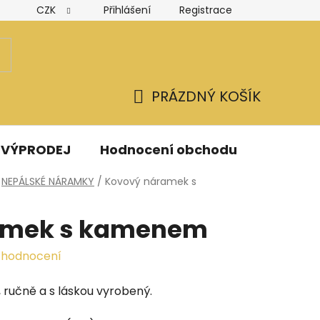
CZK
Přihlášení
Registrace
Hodnocení obchodu
Obchodní podmínky
Podmínk
PRÁZDNÝ KOŠÍK
NÁKUPNÍ
KOŠÍK
VÝPRODEJ
Hodnocení obchodu
Kontak
NEPÁLSKÉ NÁRAMKY
/
Kovový náramek s
amek s kamenem
 hodnocení
 ručně a s láskou vyrobený.