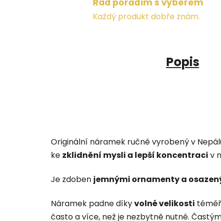
Rád poradím s výběrem
Každý produkt dobře znám.
Popis
Originální náramek ručně vyrobený v Nepál
ke
zklidnění mysli a lepší koncentraci
v n
Je zdoben
jemnými ornamenty a osaze
Náramek padne díky
volné velikosti
téměř 
často a více, než je nezbytně nutné. Častý