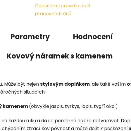
Odesílám zpravidla do 3
pracovních dnů.
Parametry
Hodnocení
Kovový náramek s kamenem
u. Může být nejen
stylovým doplňkem
, ale také vaším
o
áročných situacích.
ný kamenem
(obvykle jaspis, tyrkys, lapis, tygří oko.)
na každou ruku a dá se poměrně dobře natvarovat.
Dopo
m ohýbáním ztrácí kov pevnost a může dojít k poškození i