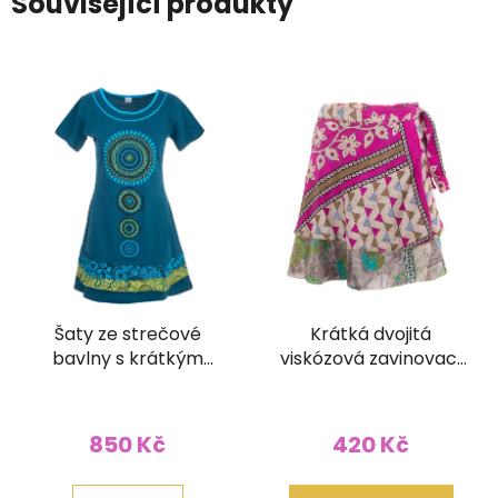
Související produkty
Šaty ze strečové
Krátká dvojitá
bavlny s krátkým
viskózová zavinovací
rukávkem modré
sukně Kariza
850 Kč
420 Kč