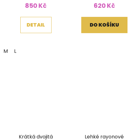
850 Kč
620 Kč
DETAIL
DO KOŠÍKU
M
L
Krátká dvojitá
Lehké rayonové