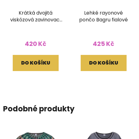
Krátká dvojitá
Lehké rayonové
viskózová zavinovací
pončo Bagru fialové
sukně Kariza
420 Kč
425 Kč
DO KOŠÍKU
DO KOŠÍKU
Podobné produkty