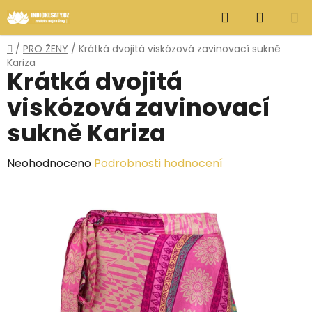
Přejít
Hledat
NÁKUP
na
obsah
KOŠÍK
Domů
/
PRO ŽENY
/
Krátká dvojitá viskózová zavinovací sukně
Kariza
Krátká dvojitá
viskózová zavinovací
sukně Kariza
Průměrné
Neohodnoceno
Podrobnosti hodnocení
hodnocení
produktu
je
0,0
z
5
hvězdiček.