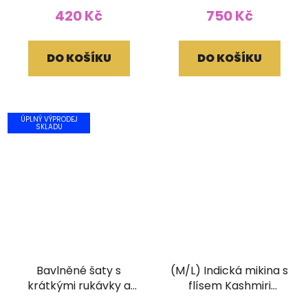
420 Kč
750 Kč
DO KOŠÍKU
DO KOŠÍKU
ÚPLNÝ VÝPRODEJ
SKLADU
Bavlněné šaty s
(M/L) Indická mikina s
krátkými rukávky a
flísem Kashmiri
třásněmi žluté
fialová