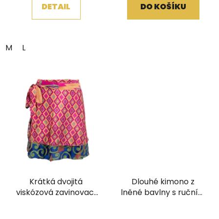
DETAIL
DO KOŠÍKU
M
L
Krátká dvojitá
Dlouhé kimono z
viskózová zavinovací
lněné bavlny s ručním
sukně Kariza
tiskem černé