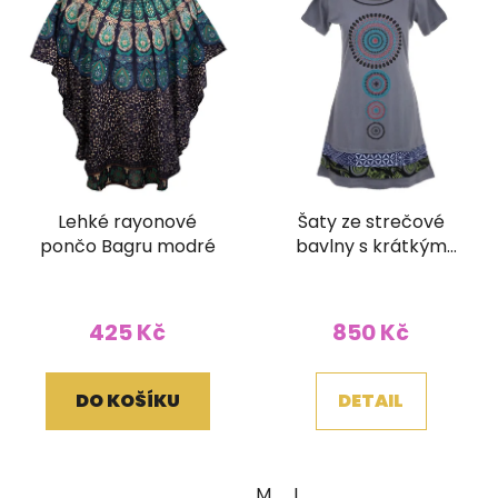
Lehké rayonové
Šaty ze strečové
pončo Bagru modré
bavlny s krátkým
rukávkem šedé
425 Kč
850 Kč
DO KOŠÍKU
DETAIL
M
L