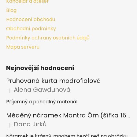
Kancelář a ateliér
Blog
Hodnocení obchodu
Obchodní podmínky
Podmínky ochrany osobních údajů
Mapa serveru
Nejnovější hodnocení
Pruhovaná kurta modrofialová
Alena Gawdunová
|
Hodnocení produktu je 5 z 5 hvězdiček.
Příjemný a pohodlný materiál.
Měděný náramek Mantra Óm (šířka 15 mm)
Dana Jirků
|
Hodnocení produktu je 5 z 5 hvězdiček.
Náramek je krásný, mnohem hezčí než na obrázku.