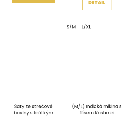
DETAIL
z
5
hvězdiček.
S/M
L/XL
Šaty ze strečové
(M/L) Indická mikina s
bavlny s krátkým
flísem Kashmiri
rukávkem zelené
tmavě modrá