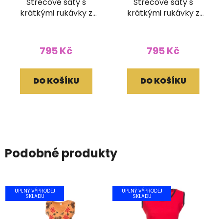
Strečové šaty s
Strečové šaty s
krátkými rukávky z
krátkými rukávky z
bavlny Batika tmavě
bavlny Batika
modré (L/XL)
oranžové (L/XL)
795 Kč
795 Kč
DO KOŠÍKU
DO KOŠÍKU
Podobné produkty
ÚPLNÝ VÝPRODEJ
ÚPLNÝ VÝPRODEJ
SKLADU
SKLADU