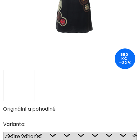
550
KČ
–22 %
Originální a pohodlné...
Varianta: