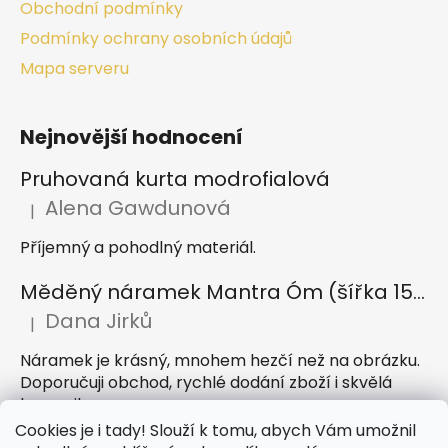
Obchodní podmínky
Podmínky ochrany osobních údajů
Mapa serveru
Nejnovější hodnocení
Pruhovaná kurta modrofialová
Alena Gawdunová
|
Hodnocení produktu je 5 z 5 hvězdiček.
Příjemný a pohodlný materiál.
Měděný náramek Mantra Óm (šířka 15 mm)
Dana Jirků
|
Hodnocení produktu je 5 z 5 hvězdiček.
Náramek je krásný, mnohem hezčí než na obrázku.
Doporučuji obchod, rychlé dodání zboží i skvělá
komunikace
Cookies je i tady! Slouží k tomu, abych Vám umožnil