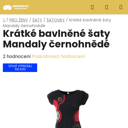
Přejít
Hledat
NÁKUP
na
obsah
KOŠÍK
Domů
/
PRO ŽENY
/
ŠATY
/
ŠATOVKY
/
Krátké bavlněné šaty
Mandaly černohnědé
Krátké bavlněné šaty
Mandaly černohnědé
Průměrné
2 hodnocení
Podrobnosti hodnocení
hodnocení
ÚPLNÝ VÝPRODEJ
SKLADU
produktu
je
5,0
z
5
hvězdiček.