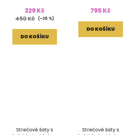
oranžové
zelená (L/XL)
329 Kč
795 Kč
450 Kč
(–26 %)
DO KOŠÍKU
DO KOŠÍKU
Strečové šaty s
Strečové šaty s