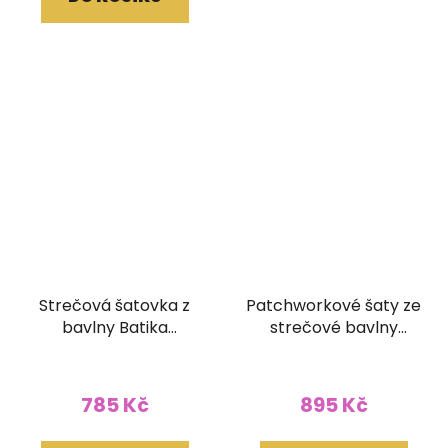
Strečová šatovka z
Patchworkové šaty ze
bavlny Batika
strečové bavlny
večerně modrá (XL)
stonewash
785 Kč
895 Kč