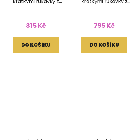
krátkými rukávky z
krátkými rukávky z
bavlny Patchwork
bavlny Batika světlé
Batika modré (S/M)
(L/XL)
815 Kč
795 Kč
DO KOŠÍKU
DO KOŠÍKU