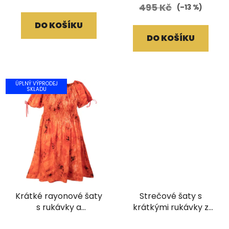
495 Kč
(–13 %)
DO KOŠÍKU
DO KOŠÍKU
ÚPLNÝ VÝPRODEJ
SKLADU
Krátké rayonové šaty
Strečové šaty s
s rukávky a
krátkými rukávky z
žabičkovaním Batika
bavlny Batika tmavě